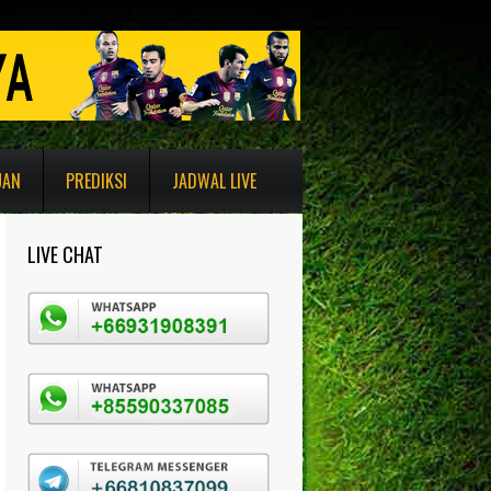
UAN
PREDIKSI
JADWAL LIVE
LIVE CHAT