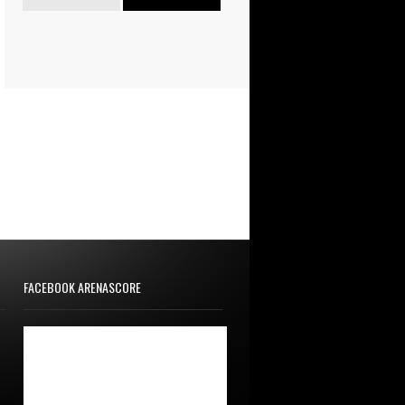
FACEBOOK ARENASCORE