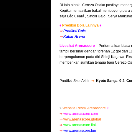
Di lain pihak , Cerezo Osaka pastinya menar
Kogiku memastikan bakal memboyong para p
saja Léo Ceará , Satoki Uejo , Seiya Maiku
♦
Prediksi Bola Lainnya
♦
⇒
Prediksi Bola
⇒
Kabar Arena
Livechat Arenascore
– Performa luar biasa m
tampil bersinar dengan torehan 12 gol dari 
berpengalaman pada diri Shinji Kagawa. Eks
memberikan suntikan tenaga bagi Cerezo Os
Prediksi Skor Akhir
⇒
Kyoto Sanga 0-2 Ce
»
Website Resmi Arenascore
«
⇒
www.arenascore.com
⇒
www.arenascore.global
⇒
www.arenascore.link
⇒
www.arenascore.fun