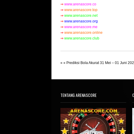
⇒
www.arenascore.co
⇒
www.arenascore.top
⇒
www.arenascore.net
⇒
www.arenascore.org
⇒
www.arenascore.me
⇒
www.arenascore.online
⇒
www.arenascore.clu
b
« «
Prediksi Bola Akurat 31 Mei – 01 Juni 20
TENTANG ARENASCORE
C