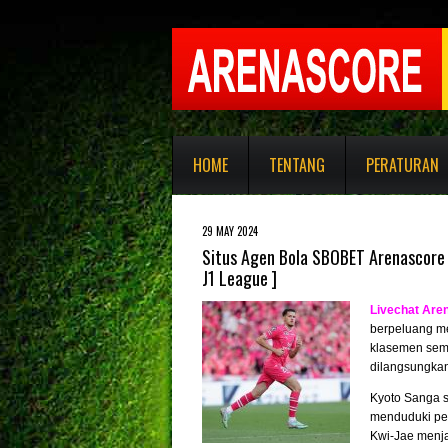
HOME
TENTANG
PERATURAN
29 MAY 2024
Situs Agen Bola SBOBET Arenascore 
J1 League ]
Livechat Are
berpeluang me
klasemen seme
dilangsungkan
Kyoto Sanga s
menduduki per
Kwi-Jae menja