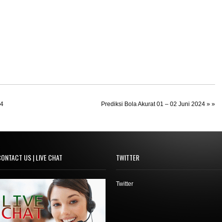
24
Prediksi Bola Akurat 01 – 02 Juni 2024
» »
ONTACT US | LIVE CHAT
TWITTER
Twitter