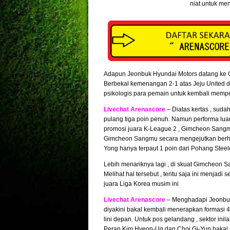
niat untuk me
Adapun Jeonbuk Hyundai Motors datang ke G
Berbekal kemenangan 2-1 atas Jeju United da
psikologis para pemain untuk kembali mempero
Livechat Arenascore
– Diatas kertas , suda
pulang tiga poin penuh. Namun performa lua
promosi juara K-League 2 , Gimcheon Sangmu
Gimcheon Sangmu secara mengejutkan berha
Yong hanya terpaut 1 poin dari Pohang Stee
Lebih menariknya lagi , di skuat Gimcheon Sa
Melihat hal tersebut , tentu saja ini menjad
juara Liga Korea musim ini
Livechat Arenascore
– Menghadapi Jeonbuk 
diyakini bakal kembali menerapkan formasi 
lini depan. Untuk pos gelandang , sektor in
Peran Kim Hyeon-Ug dan Choi Gi-Yun bakal me