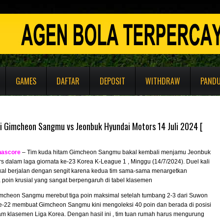
GAMES
DAFTAR
DEPOSIT
WITHDRAW
PAND
si Gimcheon Sangmu vs Jeonbuk Hyundai Motors 14 Juli 2024 [
nascore
– Tim kuda hitam Gimcheon Sangmu bakal kembali menjamu Jeonbuk
s dalam laga giornata ke-23 Korea K-League 1 , Minggu (14/7/2024). Duel kali
bakal berjalan dengan sengit karena kedua tim sama-sama menargetkan
a poin krusial yang sangat berpengaruh di tabel klasemen
mcheon Sangmu merebut tiga poin maksimal setelah tumbang 2-3 dari Suwon
e-22 membuat Gimcheon Sangmu kini mengoleksi 40 poin dan berada di posisi
am klasemen Liga Korea. Dengan hasil ini , tim tuan rumah harus mengurung