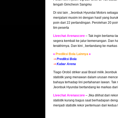
tengah Gimcheon Sangmu
Di sisi lain , Jeonbuk Hyundai Motors sebaga
menjalani musim ini dengan hasil yang bur
poin dari 22 pertandingan. Perolehan 20 poi
tim peserta
Livechat Arenascore
– Tak ingin berlama-l
segera kembali ke jalur kemenangan. Dan hal
terakhirnya. Dan kini , bertandang ke marka
♦
Prediksi Bola Lainnya
♦
⇒
Prediksi Bola
⇒
Kabar Arena
Tiago Orobó striker asal Brasil milik Jeonbu
statistik yang menawan dalam urusan mence
bahaya terhadap lini pertahanan lawan. Tak 
Jeonbuk Hyundai bertandang ke markas da
Livechat Arenascore
– Jika dilihat dari re
statistik kurang bagus saat berhadapan den
menjadi statistik rekor pertemuan dari kedua 