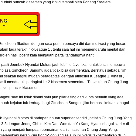
nduduki puncak klasemen yang kini ditempati oleh Pohang Steelers
imcheon Stadium dengan rasa penuh percaya diri dan motivasi yang besar.
lam laga terakhir K-League 1 , tentu saja hal ini mempengaruhi mental dan
leh hasil positif kala menjalani partai tandangnya nanti
h pasti Jeonbuk Hyundai Motors jauh lebih difavoritkan untuk bisa membawa
r biasa Gimcheon Sangmu juga tidak bisa diremehkan. Berstatus sebagai tim
 seakan begitu mudah beradaptasi dengan atmosfer K League 1. Alhasil ,
sil menduduki peringkat ke-2 klasemen sementara. Tim asuhan Chung Jung-
lers di puncak klasemen
ngmu saat ini tidak dihuni satu pun pilar asing dari kuota pemain yang ada.
i sebuah kejutan tak terduga bagi Gimcheon Sangmu jika berhasil keluar sebagai
Hyundai Motors di hadapan ribuan suporter sendiri , pelatih Chung Jung-Yong
4-3-3 dengan Jeong Chi-In, Kim Dae-Won dan Yu Kang-Hyun sebagai starter di
ilah yang menjadi tumpuan permainan dari tim asuhan Chung Jung-Yong.
lengkapi peran Kim Bong-Soo yang sejauh ini nyaris tak tergantikan di lini