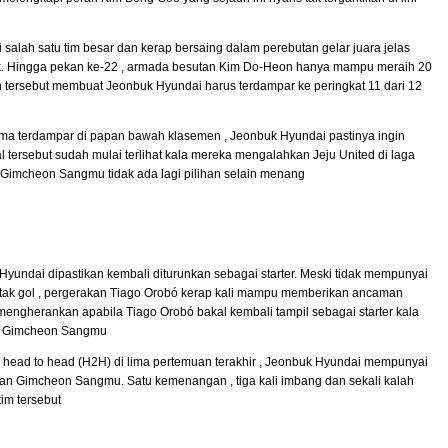
i salah satu tim besar dan kerap bersaing dalam perebutan gelar juara jelas
uk. Hingga pekan ke-22 , armada besutan Kim Do-Heon hanya mampu meraih 20
n tersebut membuat Jeonbuk Hyundai harus terdampar ke peringkat 11 dari 12
ama terdampar di papan bawah klasemen , Jeonbuk Hyundai pastinya ingin
 tersebut sudah mulai terlihat kala mereka mengalahkan Jeju United di laga
s Gimcheon Sangmu tidak ada lagi pilihan selain menang
k Hyundai dipastikan kembali diturunkan sebagai starter. Meski tidak mempunyai
tak gol , pergerakan Tiago Orobó kerap kali mampu memberikan ancaman
mengherankan apabila Tiago Orobó bakal kembali tampil sebagai starter kala
ri Gimcheon Sangmu
kor head to head (H2H) di lima pertemuan terakhir , Jeonbuk Hyundai mempunyai
gan Gimcheon Sangmu. Satu kemenangan , tiga kali imbang dan sekali kalah
tim tersebut