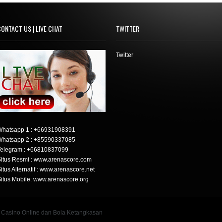
ONTACT US | LIVE CHAT
TWITTER
Twitter
Whatsapp 1 :
+66931908391
Whatsapp 2 :
+85590337085
elegram :
+66810837099
itus Resmi : www.arenascore.com
itus Alternatif : www.arenascore.net
itus Mobile: www.arenascore.org
 Casino Online dan Bola Ketangkasan