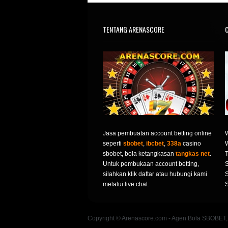
TENTANG ARENASCORE
C
Jasa pembuatan account betting online
seperti
sbobet
,
ibcbet
,
338a
casino
sbobet, bola ketangkasan
tangkas net
.
T
Untuk pembukaan account betting,
S
silahkan klik daftar atau hubungi kami
S
melalui live chat.
S
Copyright © Arenascore.com - Agen Bola SBOBET,