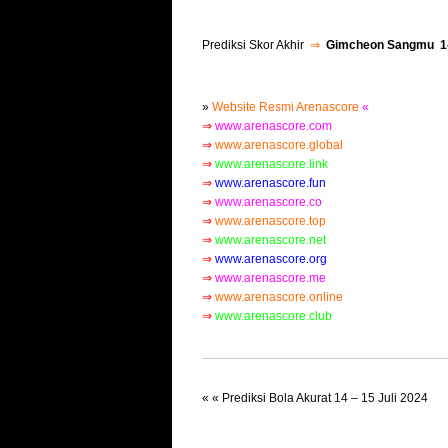
Prediksi Skor Akhir
⇒
Gimcheon Sangmu 1-
»
Website Resmi Arenascore
«
⇒
www.arenascore.com
⇒
www.arenascore.global
⇒
www.arenascore.link
⇒
www.arenascore.fun
⇒
www.arenascore.co
⇒
www.arenascore.top
⇒
www.arenascore.net
⇒
www.arenascore.org
⇒
www.arenascore.me
⇒
www.arenascore.online
⇒
www.arenascore.clu
b
« «
Prediksi Bola Akurat 14 – 15 Juli 2024