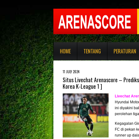
HOME
TENTANG
PERATURAN
11 JULY 2024
Situs Livechat Arenascore – Predik
Korea K-League 1 ]
Livechat Are
Hyundai Motor
ini diyakini 
perolehan tig
Kegagalan Gi
FC di pekan k
runner up dal