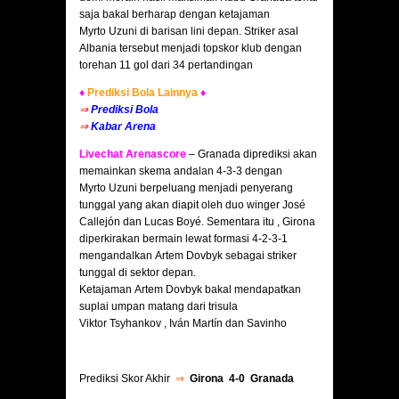
saja bakal berharap dengan ketajaman
Myrto Uzuni di barisan lini depan. Striker asal
Albania tersebut menjadi topskor klub dengan
torehan 11 gol dari 34 pertandingan
♦
Prediksi Bola Lainnya
♦
⇒
Prediksi Bola
⇒
Kabar Arena
Livechat Arenascore
– Granada diprediksi akan
memainkan skema andalan 4-3-3 dengan
Myrto Uzuni berpeluang menjadi penyerang
tunggal yang akan diapit oleh duo winger José
Callejón dan Lucas Boyé. Sementara itu , Girona
diperkirakan bermain lewat formasi 4-2-3-1
mengandalkan Artem Dovbyk sebagai striker
tunggal di sektor depan.
Ketajaman Artem Dovbyk bakal mendapatkan
suplai umpan matang dari trisula
Viktor Tsyhankov , Iván Martín dan Savinho
Prediksi Skor Akhir
⇒
Girona 4-0 Granada