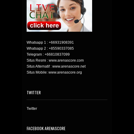
Whatsapp 1 :
+66931908391
Whatsapp 2 :
+85590337085
Telegram :
+66810837099
Situs Resmi : www.arenascore.com
Situs Alternatif : www.arenascore.net
Situs Mobile: www.arenascore.org
TWITTER
Twitter
FACEBOOK ARENASCORE