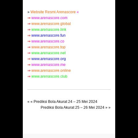
»
Website Resmi Arenascore
«
⇒
www.arenascore.com
⇒
www.arenascore.global
⇒
www.arenascore.link
⇒
www.arenascore.fun
⇒
www.arenascore.co
⇒
www.arenascore.top
⇒
www.arenascore.net
⇒
www.arenascore.org
⇒
www.arenascore.me
⇒
www.arenascore.online
⇒
www.arenascore.clu
b
« «
Prediksi Bola Akurat 24 – 25 Mei 2024
Prediksi Bola Akurat 25 – 26 Mei 2024
» »