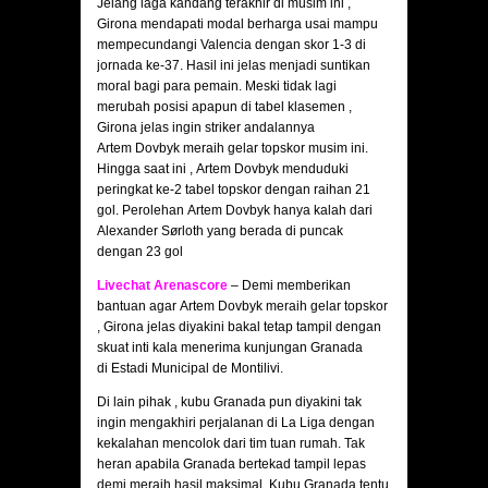
Jelang laga kandang terakhir di musim ini ,
Girona mendapati modal berharga usai mampu
mempecundangi Valencia dengan skor 1-3 di
jornada ke-37. Hasil ini jelas menjadi suntikan
moral bagi para pemain. Meski tidak lagi
merubah posisi apapun di tabel klasemen ,
Girona jelas ingin striker andalannya
Artem Dovbyk meraih gelar topskor musim ini.
Hingga saat ini , Artem Dovbyk menduduki
peringkat ke-2 tabel topskor dengan raihan 21
gol. Perolehan Artem Dovbyk hanya kalah dari
Alexander Sørloth yang berada di puncak
dengan 23 gol
Livechat Arenascore
– Demi memberikan
bantuan agar Artem Dovbyk meraih gelar topskor
, Girona jelas diyakini bakal tetap tampil dengan
skuat inti kala menerima kunjungan Granada
di Estadi Municipal de Montilivi.
Di lain pihak , kubu Granada pun diyakini tak
ingin mengakhiri perjalanan di La Liga dengan
kekalahan mencolok dari tim tuan rumah. Tak
heran apabila Granada bertekad tampil lepas
demi meraih hasil maksimal. Kubu Granada tentu