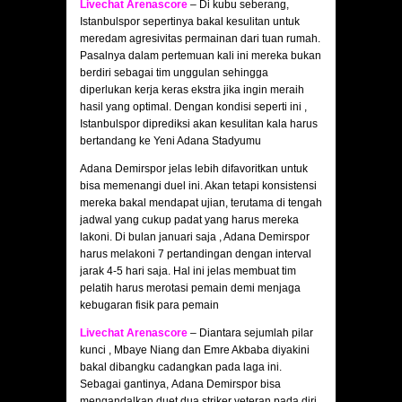
Livechat Arenascore
– Di kubu seberang,
Istanbulspor sepertinya bakal kesulitan untuk
meredam agresivitas permainan dari tuan rumah.
Pasalnya dalam pertemuan kali ini mereka bukan
berdiri sebagai tim unggulan sehingga
diperlukan kerja keras ekstra jika ingin meraih
hasil yang optimal. Dengan kondisi seperti ini ,
Istanbulspor diprediksi akan kesulitan kala harus
bertandang ke Yeni Adana Stadyumu
Adana Demirspor jelas lebih difavoritkan untuk
bisa memenangi duel ini. Akan tetapi konsistensi
mereka bakal mendapat ujian, terutama di tengah
jadwal yang cukup padat yang harus mereka
lakoni. Di bulan januari saja , Adana Demirspor
harus melakoni 7 pertandingan dengan interval
jarak 4-5 hari saja. Hal ini jelas membuat tim
pelatih harus merotasi pemain demi menjaga
kebugaran fisik para pemain
Livechat Arenascore
– Diantara sejumlah pilar
kunci , Mbaye Niang dan Emre Akbaba diyakini
bakal dibangku cadangkan pada laga ini.
Sebagai gantinya, Adana Demirspor bisa
mengandalkan duet dua striker veteran pada diri