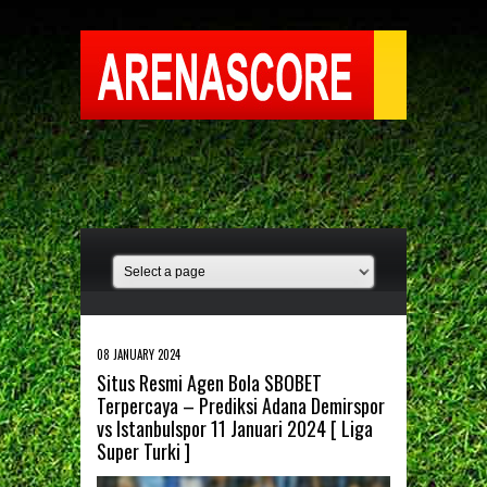
08 JANUARY 2024
Situs Resmi Agen Bola SBOBET
Terpercaya – Prediksi Adana Demirspor
vs Istanbulspor 11 Januari 2024 [ Liga
Super Turki ]