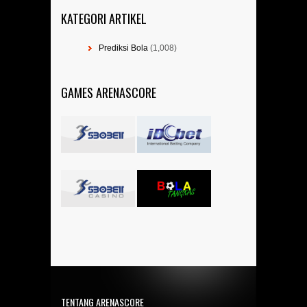
KATEGORI ARTIKEL
Prediksi Bola
(1,008)
GAMES ARENASCORE
TENTANG ARENASCORE