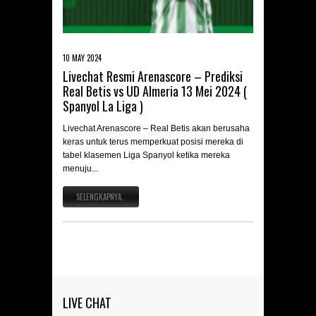
10 MAY 2024
Livechat Resmi Arenascore – Prediksi
Real Betis vs UD Almeria 13 Mei 2024 (
Spanyol La Liga )
Livechat Arenascore – Real Betis akan berusaha
keras untuk terus memperkuat posisi mereka di
tabel klasemen Liga Spanyol ketika mereka
menuju...
SELENGKAPNYA..
LIVE CHAT