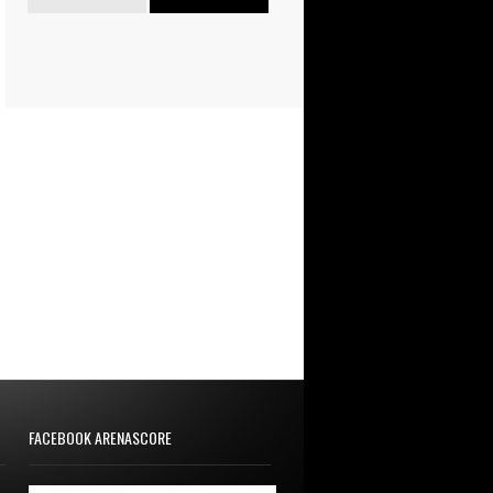
FACEBOOK ARENASCORE