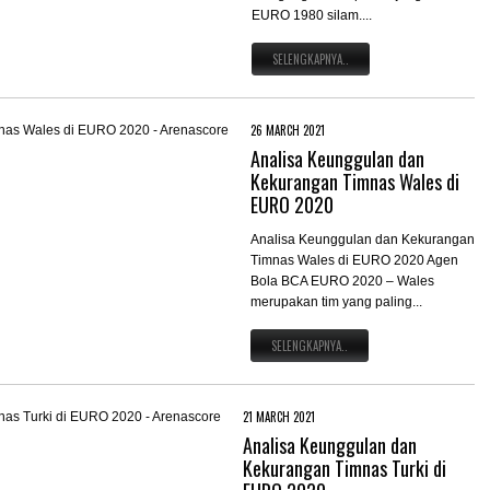
EURO 1980 silam....
SELENGKAPNYA..
26 MARCH 2021
Analisa Keunggulan dan
Kekurangan Timnas Wales di
EURO 2020
Analisa Keunggulan dan Kekurangan
Timnas Wales di EURO 2020 Agen
Bola BCA EURO 2020 – Wales
merupakan tim yang paling...
SELENGKAPNYA..
21 MARCH 2021
Analisa Keunggulan dan
Kekurangan Timnas Turki di