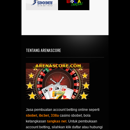
TENTANG ARENASCORE
Jasa pembuatan account betting online seperti
sbobet
,
ibcbet
,
338a
casino sbobet, bola
ketangkasan
tangkas net
. Untuk pembukaan
account betting, silahkan klik daftar atau hubungi