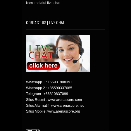
kami melalui live chat.
CONTACT US | LIVE CHAT
Whatsapp 1 :
+66931908391
Whatsapp 2 :
+85590337085
Telegram :
+66810837099
Situs Resmi : www.arenascore.com
Situs Alternatif : www.arenascore.net
Situs Mobile: www.arenascore.org
TWITTER