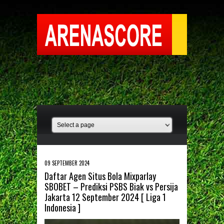
09 SEPTEMBER 2024
Daftar Agen Situs Bola Mixparlay
SBOBET – Prediksi PSBS Biak vs Persija
Jakarta 12 September 2024 [ Liga 1
Indonesia ]