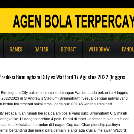
GAMES
DAFTAR
DEPOSIT
WITHDRAW
PAND
Prediksi Birmingham City vs Watford 17 Agustus 2022 (Inggris
 Birmingham City bakal menjamu kedatangan Watford pada pekan ke-4 Inggris
2022/2023 di St Andrew’s Stadium (Birmingham). Sesuai dengan jadwal yang
n kedua tim tersebut bakal tersaji pada pukul 01.45 wib rabu dini hari
ty sebagai tuan rumah berada dalam posisi yang sulit. Birmingham City masih
eringkat ke-11 dengan torehan 4 poin. Posisi di tabel klasemen bukanlah faktor
tetapi dua kekalahan beruntun di League Cup dan Championship pastinya
tal bertanding dan moral para pemain jelang laga krusial melawan Watford