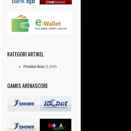
KATEGORI ARTIKEL
Prediksi Bola
(1,009)
GAMES ARENASCORE