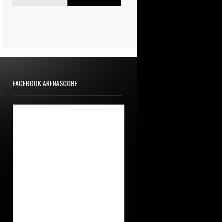
FACEBOOK ARENASCORE