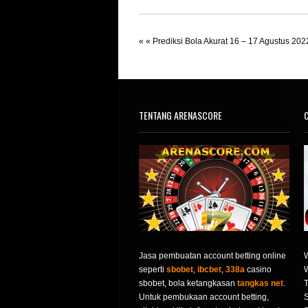
« «
Prediksi Bola Akurat 16 – 17 Agustus 202
TENTANG ARENASCORE
C
Jasa pembuatan account betting online
seperti
sbobet
,
ibcbet
,
338a
casino
sbobet, bola ketangkasan
tangkas net
.
T
Untuk pembukaan account betting,
S