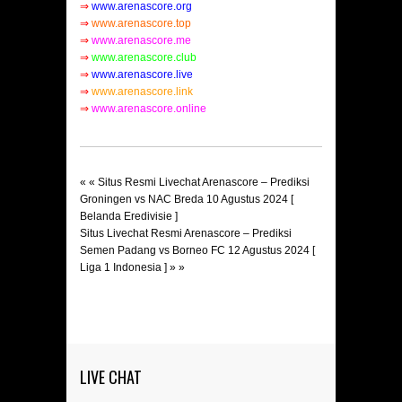
⇒
www.arenascore.org
⇒
www.arenascore.top
⇒
www.arenascore.me
⇒
www.arenascore.club
⇒
www.arenascore.live
⇒
www.arenascore.link
⇒
www.arenascore.online
« «
Situs Resmi Livechat Arenascore – Prediksi
Groningen vs NAC Breda 10 Agustus 2024 [
Belanda Eredivisie ]
Situs Livechat Resmi Arenascore – Prediksi
Semen Padang vs Borneo FC 12 Agustus 2024 [
Liga 1 Indonesia ]
» »
LIVE CHAT