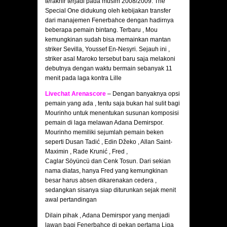
terakhir terjadi pada musim 2008/2009. The
Special One didukung oleh kebijakan transfer
dari manajemen Fenerbahce dengan hadirnya
beberapa pemain bintang. Terbaru , Mou
kemungkinan sudah bisa memainkan mantan
striker Sevilla, Youssef En-Nesyri. Sejauh ini ,
striker asal Maroko tersebut baru saja melakoni
debutnya dengan waktu bermain sebanyak 11
menit pada laga kontra Lille
Livechat Arenascore
– Dengan banyaknya opsi
pemain yang ada , tentu saja bukan hal sulit bagi
Mourinho untuk menentukan susunan komposisi
pemain di laga melawan Adana Demirspor.
Mourinho memiliki sejumlah pemain beken
seperti Dusan Tadić , Edin Džeko , Allan Saint-
Maximin , Rade Krunić , Fred ,
Caglar Söyüncü dan Cenk Tosun. Dari sekian
nama diatas, hanya Fred yang kemungkinan
besar harus absen dikarenakan cedera ,
sedangkan sisanya siap diturunkan sejak menit
awal pertandingan
Dilain pihak , Adana Demirspor yang menjadi
lawan bagi Fenerbahce di pekan pertama Liga