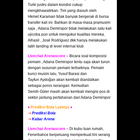
Turki justru dalam kondisi cukup
mengkhawatirkan. Tim yang diasuh oleh
Hkmet Karaman tidak banyak bergerak di bursa
transfer kali ini. Bahkan di masa-masa pramusim
saja , Adana Demirspor tidak melakukan satu kali
ujicoba pun untuk mengukur kualitas mereka.
Alhasil , José Rodríguez dkk hanya melakukan
latih tanding di level internal klub
Livechat Arenascore
– Bicara soal komposisi
pemain , Adana Demirspor tentu saja akan turun
dengan susunan pemain terbaiknya. Pemain
kunci musim lalu, Yusuf Barasi dan
Tayfun Aydoğan akan kembali diandalkan
sebagai poros serangan. Kemudian
Semih Güler masih akan kembali mengisi pos di
sektor jantung pertahanan dari Adana Demirspor
♦
Prediksi Bola Lainnya
♦
⇒
Prediksi Bola
⇒
Kabar Arena
Livechat Arenascore
– Di kubu tuan rumah,
Fenerbahce berpeluang memperkuat lini serang