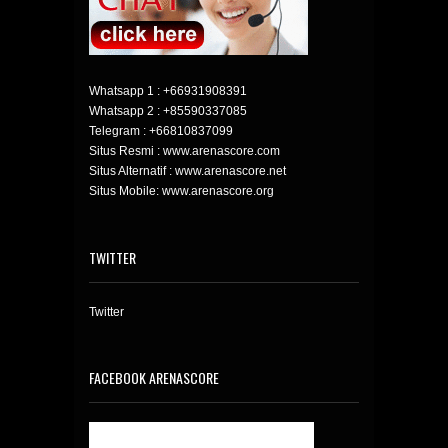
Whatsapp 1 :
+66931908391
Whatsapp 2 :
+85590337085
Telegram :
+66810837099
Situs Resmi : www.arenascore.com
Situs Alternatif : www.arenascore.net
Situs Mobile: www.arenascore.org
TWITTER
Twitter
FACEBOOK ARENASCORE