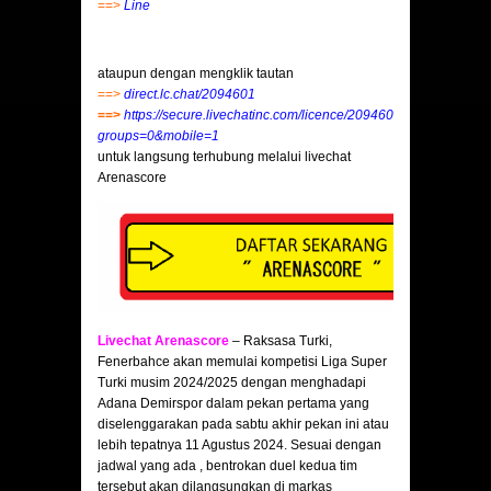
==>
Line
ataupun dengan mengklik tautan
==>
direct.lc.chat/2094601
==>
https://secure.livechatinc.com/licence/2094601/v2/open_chat.
groups=0&mobile=1
untuk langsung terhubung melalui livechat
Arenascore
Livechat Arenascore
– Raksasa Turki,
Fenerbahce akan memulai kompetisi Liga Super
Turki musim 2024/2025 dengan menghadapi
Adana Demirspor dalam pekan pertama yang
diselenggarakan pada sabtu akhir pekan ini atau
lebih tepatnya 11 Agustus 2024. Sesuai dengan
jadwal yang ada , bentrokan duel kedua tim
tersebut akan dilangsungkan di markas