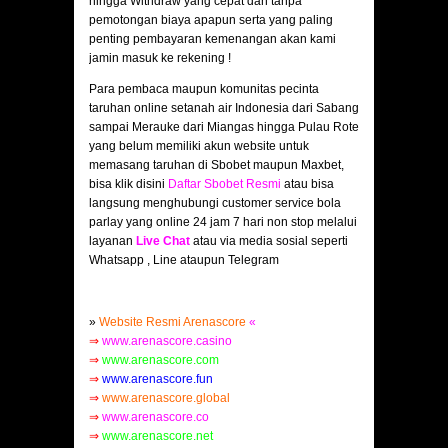
hingga Withdraw yang cepat dan tanpa
pemotongan biaya apapun serta yang paling
penting pembayaran kemenangan akan kami
jamin masuk ke rekening !
Para pembaca maupun komunitas pecinta
taruhan online setanah air Indonesia dari Sabang
sampai Merauke dari Miangas hingga Pulau Rote
yang belum memiliki akun website untuk
memasang taruhan di Sbobet maupun Maxbet,
bisa klik disini
Daftar Sbobet Resmi
atau bisa
langsung menghubungi customer service bola
parlay yang online 24 jam 7 hari non stop melalui
layanan
Live Chat
atau via media sosial seperti
Whatsapp , Line ataupun Telegram
»
Website Resmi Arenascore
«
⇒
www.arenascore.casino
⇒
www.arenascore.com
⇒
www.arenascore.fun
⇒
www.arenascore.global
⇒
www.arenascore.co
⇒
www.arenascore.net