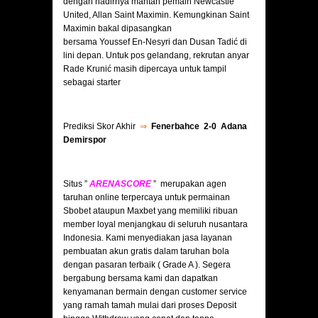
dengan hadirnya mantan pemain Newcastle
United, Allan Saint Maximin. Kemungkinan Saint
Maximin bakal dipasangkan
bersama Youssef En-Nesyri dan Dusan Tadić di
lini depan. Untuk pos gelandang, rekrutan anyar
Rade Krunić masih dipercaya untuk tampil
sebagai starter
Prediksi Skor Akhir
⇒
Fenerbahce 2-0 Adana
Demirspor
Situs ”
ARENASCORE
” merupakan agen
taruhan online terpercaya untuk permainan
Sbobet ataupun Maxbet yang memiliki ribuan
member loyal menjangkau di seluruh nusantara
Indonesia. Kami menyediakan jasa layanan
pembuatan akun gratis dalam taruhan bola
dengan pasaran terbaik ( Grade A ). Segera
bergabung bersama kami dan dapatkan
kenyamanan bermain dengan customer service
yang ramah tamah mulai dari proses Deposit