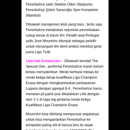
Fenerbahce yaitu Stadion Ülker Stadyumu
Fenerbahçe Şükrü Saracoğlu Spor Kompleksi
(İstanbul)
Dibawah manajemen klub yang baru , tentu saja
Fenerbahce melakukan sejumlah perombakan
cukup besar di tubuh tim. Pelatih asal Portugal
yaitu Jose Mourinho ditunjuk sebagai pelatih
untuk menangani tim demi ambisi merebut gelar
juara Liga Turki
Livechat Arenascore
– Dibawah kendali The
Special One , performa Fenerbahce masih belum
terlalu menyakinkan. Meski berhasil melaju ke
ronde ketiga tahap kualifikasi Liga Champion
Eropa dengan mengkandaskan perlawanan
Lugano dengan agregat 6-4 , Fenerbahce harus
menelan pil pahit usai dikalahkan Lille dengan
skor 2-1 di laga leg pertama ronde ketiga
Kualifikasi Liga Champion Eropa
Mourinho bisa dibilang mempunyai segalanya
untuk bisa mengantarkan Fenerbahce ke
kompetisi paling elit di benua biru itu sejak