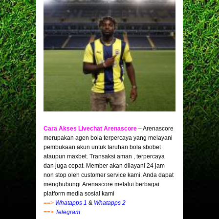
Cara Akses Livechat Arenascore
– Arenascore
merupakan agen bola terpercaya yang melayani
pembukaan akun untuk taruhan bola sbobet
ataupun maxbet. Transaksi aman , terpercaya
dan juga cepat. Member akan dilayani 24 jam
non stop oleh customer service kami. Anda dapat
menghubungi Arenascore melalui berbagai
platform media sosial kami
==>
Whatapps 1
&
Whatapps 2
==>
Telegram