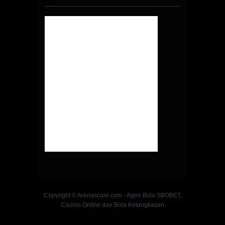
Copyright © Arenascore.com - Agen Bola SBOBET,
Casino Online dan Bola Ketangkasan