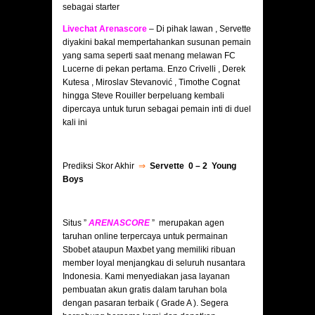
sebagai starter
Livechat Arenascore
– Di pihak lawan , Servette
diyakini bakal mempertahankan susunan pemain
yang sama seperti saat menang melawan FC
Lucerne di pekan pertama. Enzo Crivelli , Derek
Kutesa , Miroslav Stevanović , Timothe Cognat
hingga Steve Rouiller berpeluang kembali
dipercaya untuk turun sebagai pemain inti di duel
kali ini
Prediksi Skor Akhir
⇒
Servette 0 – 2 Young
Boys
Situs ”
ARENASCORE
” merupakan agen
taruhan online terpercaya untuk permainan
Sbobet ataupun Maxbet yang memiliki ribuan
member loyal menjangkau di seluruh nusantara
Indonesia. Kami menyediakan jasa layanan
pembuatan akun gratis dalam taruhan bola
dengan pasaran terbaik ( Grade A ). Segera