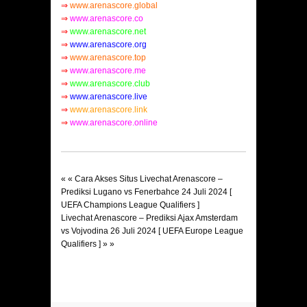
⇒
www.arenascore.global
⇒
www.arenascore.co
⇒
www.arenascore.net
⇒
www.arenascore.org
⇒
www.arenascore.top
⇒
www.arenascore.me
⇒
www.arenascore.club
⇒
www.arenascore.live
⇒
www.arenascore.link
⇒
www.arenascore.online
« «
Cara Akses Situs Livechat Arenascore –
Prediksi Lugano vs Fenerbahce 24 Juli 2024 [
UEFA Champions League Qualifiers ]
Livechat Arenascore – Prediksi Ajax Amsterdam
vs Vojvodina 26 Juli 2024 [ UEFA Europe League
Qualifiers ]
» »