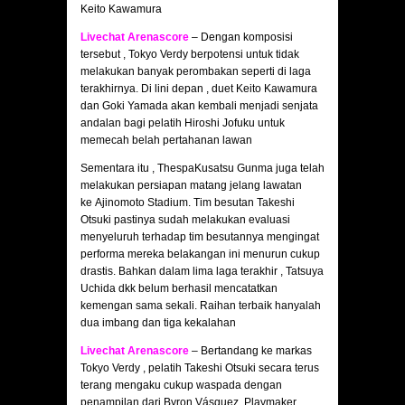
Keito Kawamura
Livechat Arenascore
– Dengan komposisi
tersebut , Tokyo Verdy berpotensi untuk tidak
melakukan banyak perombakan seperti di laga
terakhirnya. Di lini depan , duet Keito Kawamura
dan Goki Yamada akan kembali menjadi senjata
andalan bagi pelatih Hiroshi Jofuku untuk
memecah belah pertahanan lawan
Sementara itu , ThespaKusatsu Gunma juga telah
melakukan persiapan matang jelang lawatan
ke Ajinomoto Stadium. Tim besutan Takeshi
Otsuki pastinya sudah melakukan evaluasi
menyeluruh terhadap tim besutannya mengingat
performa mereka belakangan ini menurun cukup
drastis. Bahkan dalam lima laga terakhir , Tatsuya
Uchida dkk belum berhasil mencatatkan
kemengan sama sekali. Raihan terbaik hanyalah
dua imbang dan tiga kekalahan
Livechat Arenascore
– Bertandang ke markas
Tokyo Verdy , pelatih Takeshi Otsuki secara terus
terang mengaku cukup waspada dengan
penampilan dari Byron Vásquez. Playmaker