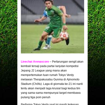
Livechat Arenascore
– Pertarungan sengit akan
kembali tersaji pada partai lanjutan kompetisi
Jepang J2 League yang mana akan
mempertemukan tuan rumah Tokyo Verdy
melawan Thespakusatsu Gunma di Ajinomoto
Stadium (Chōfu). Laga di giornata ke-21 ini nanti
tentu akan menjadi laga krusial bagi kedua tim
yang sama-sama mempunyai target membawa
pulang tiga poin penuh
Performa Tokyo Verdy saat ini masih terkesan