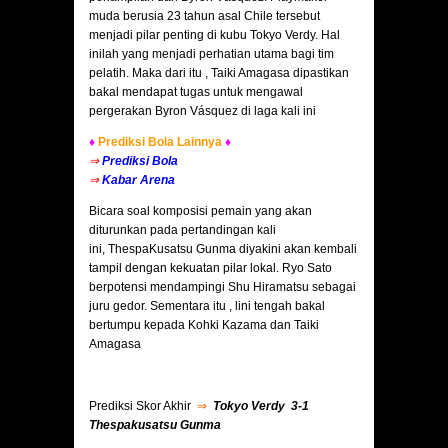
muda berusia 23 tahun asal Chile tersebut
menjadi pilar penting di kubu Tokyo Verdy. Hal
inilah yang menjadi perhatian utama bagi tim
pelatih. Maka dari itu , Taiki Amagasa dipastikan
bakal mendapat tugas untuk mengawal
pergerakan Byron Vásquez di laga kali ini
♦
Prediksi Bola Lainnya
♦
⇒
Prediksi Bola
⇒
Kabar Arena
Bicara soal komposisi pemain yang akan
diturunkan pada pertandingan kali
ini, ThespaKusatsu Gunma diyakini akan kembali
tampil dengan kekuatan pilar lokal. Ryo Sato
berpotensi mendampingi Shu Hiramatsu sebagai
juru gedor. Sementara itu , lini tengah bakal
bertumpu kepada Kohki Kazama dan Taiki
Amagasa
Prediksi Skor Akhir
⇒
Tokyo Verdy 3-1
Thespakusatsu Gunma