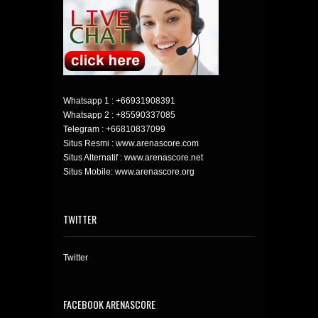
Whatsapp 1 :
+66931908391
Whatsapp 2 :
+85590337085
Telegram :
+66810837099
Situs Resmi : www.arenascore.com
Situs Alternatif : www.arenascore.net
Situs Mobile: www.arenascore.org
TWITTER
Twitter
FACEBOOK ARENASCORE