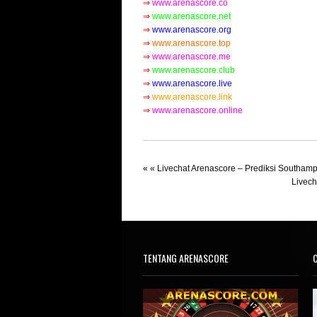
⇒
www.arenascore.co
⇒
www.arenascore.net
⇒
www.arenascore.org
⇒
www.arenascore.top
⇒
www.arenascore.me
⇒
www.arenascore.club
⇒
www.arenascore.live
⇒
www.arenascore.link
⇒
www.arenascore.online
« «
Livechat Arenascore – Prediksi Southampt
Livech
TENTANG ARENASCORE
C