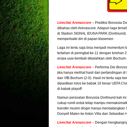
Livechat Arenascore
– Prediksi Borussia D
dibahas oleh Arenascore. Adapun laga terse
di Stadion SIGNAL IDUNA PARK (Dortmund). 
memperbaiki diri di papan klasemen
Laga ini tentu saja bisa menjadi momentum 
tertahan di peringkat ke-11 dengan torehan 2
eropa usai kembali dikalahkan oleh Bochum 
Livechat Arenascore
–
Performa
Die Borus
jika hanya melihat hasil dari pertandingan d
dan VfB Bochum (2-0). Hasil ini tentu saja 
dipastikan lolos ke babak 16 besar UEFA Ch
di babak playoff
Namun persoalan Borussia Dortmund kali ini
cukup rumit untuk tetap mampu memaksimalkan
transfer musim dingin hanya mendatangkan
Donyell Malen ke Aston Villa dan Sebastian H
Livechat Arenascore
–
Dengan hengkangnya d