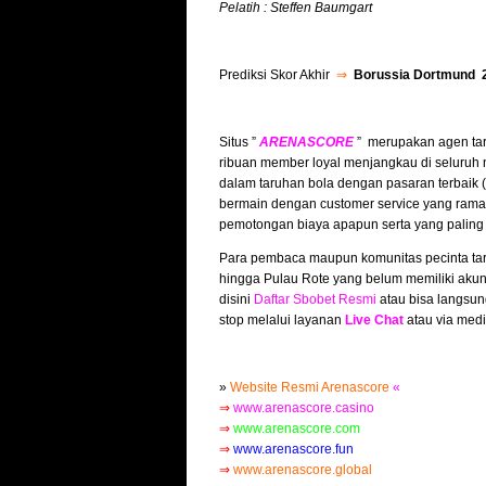
Pelatih : Steffen Baumgart
Prediksi Skor Akhir
⇒
Borussia Dortmund 2
Situs ”
ARENASCORE
” merupakan agen tar
ribuan member loyal menjangkau di seluruh 
dalam taruhan bola dengan pasaran terbaik
bermain dengan customer service yang ramah
pemotongan biaya apapun serta yang paling
Para pembaca maupun komunitas pecinta tar
hingga Pulau Rote yang belum memiliki akun
disini
Daftar Sbobet Resmi
atau bisa langsun
stop melalui layanan
Live Chat
atau via medi
»
Website Resmi Arenascore
«
⇒
www.arenascore.casino
⇒
www.arenascore.com
⇒
www.arenascore.fun
⇒
www.arenascore.global