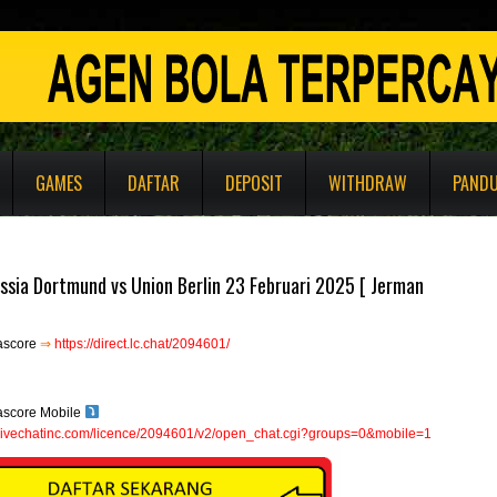
GAMES
DAFTAR
DEPOSIT
WITHDRAW
PAND
ssia Dortmund vs Union Berlin 23 Februari 2025 [ Jerman
ascore
⇒
https://direct.lc.chat/2094601/
ascore Mobile
e.livechatinc.com/licence/2094601/v2/open_chat.cgi?groups=0&mobile=1