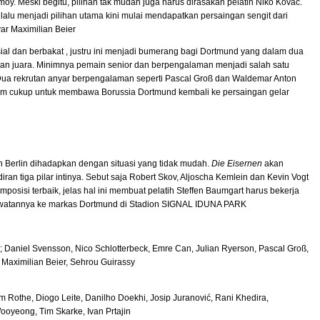
. Meski begitu, pilihan tak mudah juga harus dirasakan pelatih Niko Kovač.
alu menjadi pilihan utama kini mulai mendapatkan persaingan sengit dari
ar Maximilian Beier
al dan berbakat , justru ini menjadi bumerang bagi Dortmund yang dalam dua
ngan juara. Minimnya pemain senior dan berpengalaman menjadi salah satu
Dua rekrutan anyar berpengalaman seperti Pascal Groß dan Waldemar Anton
m cukup untuk membawa Borussia Dortmund kembali ke persaingan gelar
n Berlin dihadapkan dengan situasi yang tidak mudah.
Die Eisernen
akan
an tiga pilar intinya. Sebut saja Robert Skov, Aljoscha Kemlein dan Kevin Vogt
osisi terbaik, jelas hal ini membuat pelatih Steffen Baumgart harus bekerja
 lawatannya ke markas Dortmund di Stadion SIGNAL IDUNA PARK
 Daniel Svensson, Nico Schlotterbeck, Emre Can, Julian Ryerson, Pascal Groß,
, Maximilian Beier, Sehrou Guirassy
 Rothe, Diogo Leite, Danilho Doekhi, Josip Juranović, Rani Khedira,
ooyeong, Tim Skarke, Ivan Prtajin