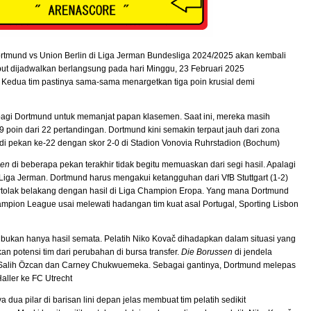
ortmund vs Union Berlin di Liga Jerman Bundesliga 2024/2025 akan kembali
but dijadwalkan berlangsung pada hari Minggu, 23 Februari 2025
Kedua tim pastinya sama-sama menargetkan tiga poin krusial demi
bagi Dortmund untuk memanjat papan klasemen. Saat ini, mereka masih
9 poin dari 22 pertandingan. Dortmund kini semakin terpaut jauh dari zona
di pekan ke-22 dengan skor 2-0 di Stadion Vonovia Ruhrstadion (Bochum)
sen
di beberapa pekan terakhir tidak begitu memuaskan dari segi hasil. Apalagi
i Liga Jerman. Dortmund harus mengakui ketangguhan dari VfB Stuttgart (1-2)
bertolak belakang dengan hasil di Liga Champion Eropa. Yang mana Dortmund
ampion League usai melewati hadangan tim kuat asal Portugal, Sporting Lisbon
 bukan hanya hasil semata. Pelatih Niko Kovač dihadapkan dalam situasi yang
 potensi tim dari perubahan di bursa transfer.
Die Borussen
di jendela
 Salih Özcan dan Carney Chukwuemeka. Sebagai gantinya, Dortmund melepas
aller ke FC Utrecht
ua pilar di barisan lini depan jelas membuat tim pelatih sedikit