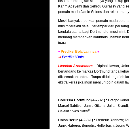
bisa merampingkan skuatnya yang cukup gemoy
Karim Adeyemi dan Sehrou Guirassy yang sel
pemain muda Jamie Gittens dan rekrutan any
Meski banyak diperkuat pemain muda potensi
musim terakhir selalu terlempar dari persai
kendala utama bagi Dortmund di musim ini. 
memang memberikan kontribusi, namun belu
juara
♦
Prediksi Bola Lainnya
♦
⇒
Prediksi Bola
Livechat Arenascore
–
Dipihak lawan, Unio
bertandang ke markas Dortmund tanpa kehadir
dikarenakan cedera. Tanpa didukung oleh komp
ekstra keras jika ingin mencuri poin dalam
Borussia Dortmund (4-2-3-1) :
Gregor Kobel;
Marcel Sabitzer, Jamie Gittens, Julian Brandt
Pelatih : Niko Kovač
Union Berlin (4-2-3-1) :
Frederik Rønnow; Tom
Janik Haberer, Benedict Hollerbach, Jeong W