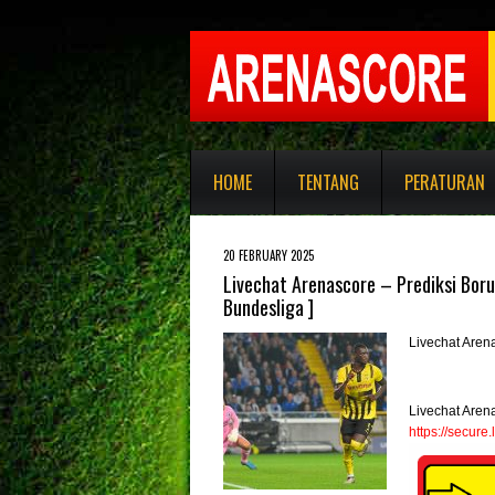
HOME
TENTANG
PERATURAN
20 FEBRUARY 2025
Livechat Arenascore – Prediksi Boru
Bundesliga ]
Livechat Aren
Livechat Aren
https://secur