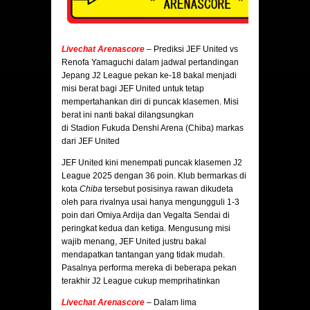
Livechat Arenascore
– Prediksi JEF United vs
Renofa Yamaguchi dalam jadwal pertandingan
Jepang J2 League pekan ke-18 bakal menjadi
misi berat bagi JEF United untuk tetap
mempertahankan diri di puncak klasemen. Misi
berat ini nanti bakal dilangsungkan
di Stadion Fukuda Denshi Arena (Chiba) markas
dari JEF United
JEF United kini menempati puncak klasemen J2
League 2025 dengan 36 poin. Klub bermarkas di
kota
Chiba
tersebut posisinya rawan dikudeta
oleh para rivalnya usai hanya mengungguli 1-3
poin dari Omiya Ardija dan Vegalta Sendai di
peringkat kedua dan ketiga. Mengusung misi
wajib menang, JEF United justru bakal
mendapatkan tantangan yang tidak mudah.
Pasalnya performa mereka di beberapa pekan
terakhir J2 League cukup memprihatinkan
Livechat Arenascore
–
Dalam lima