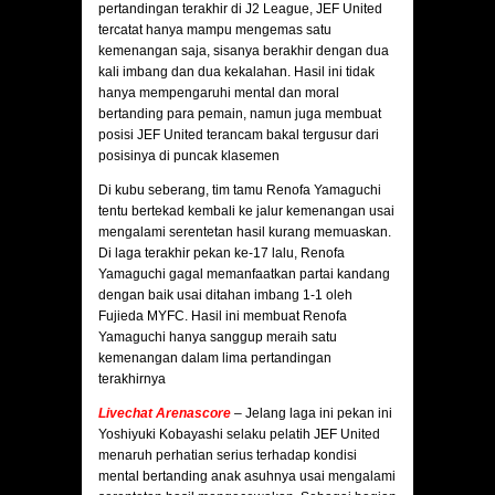
pertandingan terakhir di J2 League, JEF United
tercatat hanya mampu mengemas satu
kemenangan saja, sisanya berakhir dengan dua
kali imbang dan dua kekalahan. Hasil ini tidak
hanya mempengaruhi mental dan moral
bertanding para pemain, namun juga membuat
posisi JEF United terancam bakal tergusur dari
posisinya di puncak klasemen
Di kubu seberang, tim tamu Renofa Yamaguchi
tentu bertekad kembali ke jalur kemenangan usai
mengalami serentetan hasil kurang memuaskan.
Di laga terakhir pekan ke-17 lalu, Renofa
Yamaguchi gagal memanfaatkan partai kandang
dengan baik usai ditahan imbang 1-1 oleh
Fujieda MYFC. Hasil ini membuat Renofa
Yamaguchi hanya sanggup meraih satu
kemenangan dalam lima pertandingan
terakhirnya
Livechat Arenascore
– Jelang laga ini pekan ini
Yoshiyuki Kobayashi selaku pelatih JEF United
menaruh perhatian serius terhadap kondisi
mental bertanding anak asuhnya usai mengalami