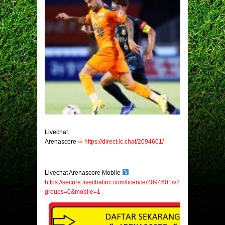
Livechat
Arenascore
⇒
https://direct.lc.chat/2094601/
Livechat Arenascore Mobile
https://secure.livechatinc.com/licence/2094601/v2/open_chat.cgi?
groups=0&mobile=1