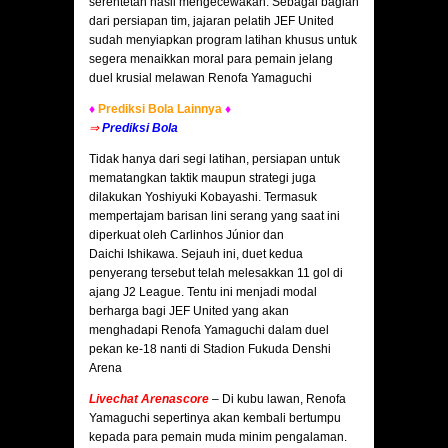
serentetan hasil mengecewakan. Sebagai bagian
dari persiapan tim, jajaran pelatih JEF United
sudah menyiapkan program latihan khusus untuk
segera menaikkan moral para pemain jelang
duel krusial melawan Renofa Yamaguchi
♦
Prediksi Bola Lainnya
♦
⇒
Prediksi Bola
Tidak hanya dari segi latihan, persiapan untuk
mematangkan taktik maupun strategi juga
dilakukan Yoshiyuki Kobayashi. Termasuk
mempertajam barisan lini serang yang saat ini
diperkuat oleh Carlinhos Júnior dan
Daichi Ishikawa. Sejauh ini, duet kedua
penyerang tersebut telah melesakkan 11 gol di
ajang J2 League. Tentu ini menjadi modal
berharga bagi JEF United yang akan
menghadapi Renofa Yamaguchi dalam duel
pekan ke-18 nanti di Stadion Fukuda Denshi
Arena
Livechat Arenascore
–
Di kubu lawan, Renofa
Yamaguchi sepertinya akan kembali bertumpu
kepada para pemain muda minim pengalaman.