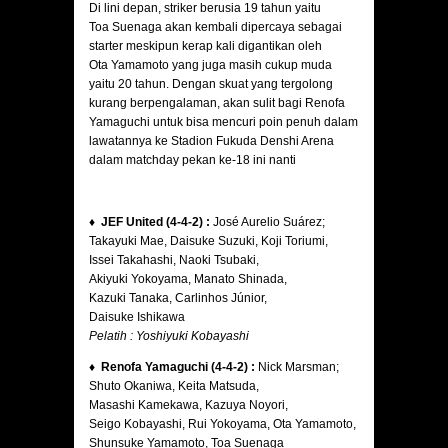
Di lini depan, striker berusia 19 tahun yaitu
Toa Suenaga akan kembali dipercaya sebagai
starter meskipun kerap kali digantikan oleh
Ota Yamamoto yang juga masih cukup muda
yaitu 20 tahun. Dengan skuat yang tergolong
kurang berpengalaman, akan sulit bagi Renofa
Yamaguchi untuk bisa mencuri poin penuh dalam
lawatannya ke Stadion Fukuda Denshi Arena
dalam matchday pekan ke-18 ini nanti
♦ JEF United (4-4-2) :
José Aurelio Suárez;
Takayuki Mae, Daisuke Suzuki, Koji Toriumi,
Issei Takahashi, Naoki Tsubaki,
Akiyuki Yokoyama, Manato Shinada,
Kazuki Tanaka, Carlinhos Júnior,
Daisuke Ishikawa
Pelatih : Yoshiyuki Kobayashi
♦ Renofa Yamaguchi (4-4-2) :
Nick Marsman;
Shuto Okaniwa, Keita Matsuda,
Masashi Kamekawa, Kazuya Noyori,
Seigo Kobayashi, Rui Yokoyama, Ota Yamamoto,
Shunsuke Yamamoto, Toa Suenaga