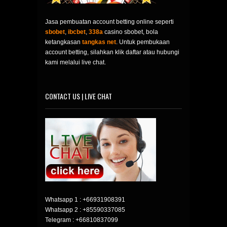
Jasa pembuatan account betting online seperti
sbobet
,
ibcbet
,
338a
casino sbobet, bola
ketangkasan
tangkas net
. Untuk pembukaan
account betting, silahkan klik daftar atau hubungi
kami melalui live chat.
CONTACT US | LIVE CHAT
Whatsapp 1 :
+66931908391
Whatsapp 2 :
+85590337085
Telegram :
+66810837099