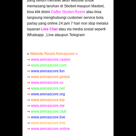
yang belum memiliki akun website untuk
memasang taruhan di Sbobet maupun Maxbet,
bisa klik disini
Daftar Sbobet Resmi
atau bisa
langsung menghubungi customer service bola
parlay yang online 24 jam 7 hari non stop melalui
layanan
Live Chat
atau via media sosial seperti
Whatsapp , Line ataupun Telegram
»
Website Resmi Arenascore
«
⇒
www.arenascore.casino
⇒
www.arenascore.com
⇒
www.arenascore.fun
⇒
www.arenascore.global
⇒
www.arenascore.co
⇒
www.arenascore.net
⇒
www.arenascore.org
⇒
www.arenascore.top
⇒
www.arenascore.me
⇒
www.arenascore.club
⇒
www.arenascore.live
⇒
www.arenascore.link
⇒
www.arenascore.online