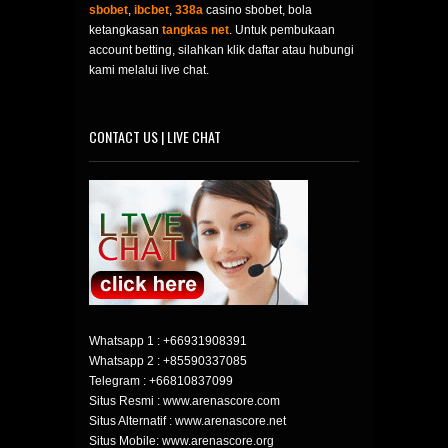
sbobet
,
ibcbet
,
338a
casino sbobet, bola
ketangkasan
tangkas net
. Untuk pembukaan
account betting, silahkan klik daftar atau hubungi
kami melalui live chat.
CONTACT US | LIVE CHAT
Whatsapp 1 :
+66931908391
Whatsapp 2 :
+85590337085
Telegram :
+66810837099
Situs Resmi : www.arenascore.com
Situs Alternatif : www.arenascore.net
Situs Mobile: www.arenascore.org