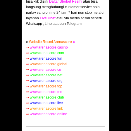
bisa klik disini
Daftar Sbobet Resmi
atau bisa
langsung menghubungi customer service bola
parlay yang online 24 jam 7 hari non stop melalui
layanan
Live Chat
atau via media sosial seperti
Whatsapp , Line ataupun Telegram
»
Website Resmi Arenascore
«
⇒
www.arenascore.casino
⇒
www.arenascore.com
⇒
www.arenascore.fun
⇒
www.arenascore.global
⇒
www.arenascore.co
⇒
www.arenascore.net
⇒
www.arenascore.org
⇒
www.arenascore.top
⇒
www.arenascore.me
⇒
www.arenascore.club
⇒
www.arenascore.live
⇒
www.arenascore.link
⇒
www.arenascore.online