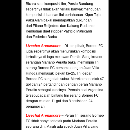
Bicara soal komposisi tim, Persib Bandung
sepertinya tidak akan terlalu banyak mengubah
komposisi di barisan lini pertahanan. Kiper Teja
Paku Alam bakal mendapatkan dukungan
dari Eliano Reijnders dan Kakang Rudianto.
Kemudian duet stopper Patricio Matricardi
dan Federico Barba
Livechat Arenascore
–
Di lain pihak, Borneo FC
juga sepertinya akan menurunkan komposisi
terbaiknya di laga melawan Persib. Sang kreator
serangan Mariano Peralta bakal memimpin lini
serang Borneo FC bersama dengan Juan Villa.
Hingga memasuki pekan ke-25, lini depan
Borneo FC sangatlah subur. Mereka mencetak 47
gol dari 24 pertandingan dengan peran Mariano
Peralta sebagai kuncinya. Pemain asal Argentina
tersebut adalah bintang lini serang Borneo FC
dengan catatan 11 gol dan 8 assist dari 24
penampilan
Livechat Arenascore
–
Peran lini serang Borneo
FC tidak hanya terletak pada Mariano Peralta
seorang diri. Masih ada sosok Juan Villa yang