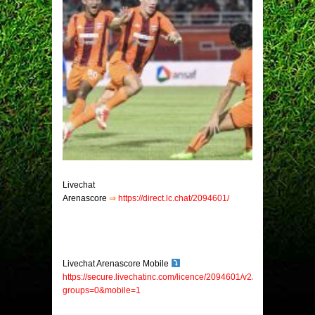
Livechat
Arenascore
⇒
https://direct.lc.chat/2094601/
Livechat Arenascore Mobile
https://secure.livechatinc.com/licence/2094601/v2/open_chat.cgi?
groups=0&mobile=1