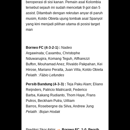
beroperasi di sisi kanan. Pemain asal Kolombia
tersebut sejauh ini sudah mencetak 9 gol dan 5
assist. Ditambah dengan rekrutan anyar di paruh
musim, Koldo Obieta ujung tombak asal Spanyol
yang kini menjadi pilihan utama di posisi target
man
Borneo FC (4-3-2-1) :
Nadeo
Argawinata; Caxambu, Christophe
Nduwarugira, Komang Teguh, Alfharezzi
Buffon, Mouhamad Anez, Rivaldo Pakpahan, Kei
Hirose, Mariano Peralta, Juan Villa, Koldo Obieta
Pelatih : Fábio Lefundes
Persib Bandung (4-3-3) :
Teja Paku Alam; Eliano
Reijnders, Patricio Matricardi, Federico
Barba, Kakang Rudianto, Thom Haye, Frans
Putros, Beckham Putra, Uilliam
Barros, Rosebergne da Silva, Andrew Jung
Pelatih : Bojan Hodak
Prediksi Skor Akhir
⇒
Borneo FC 1-0 Persib