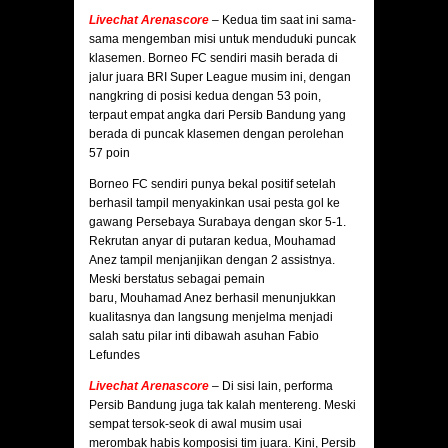
Livechat Arenascore
–
Kedua tim saat ini sama-
sama mengemban misi untuk menduduki puncak
klasemen. Borneo FC sendiri masih berada di
jalur juara BRI Super League musim ini, dengan
nangkring di posisi kedua dengan 53 poin,
terpaut empat angka dari Persib Bandung yang
berada di puncak klasemen dengan perolehan
57 poin
Borneo FC sendiri punya bekal positif setelah
berhasil tampil menyakinkan usai pesta gol ke
gawang Persebaya Surabaya dengan skor 5-1.
Rekrutan anyar di putaran kedua, Mouhamad
Anez tampil menjanjikan dengan 2 assistnya.
Meski berstatus sebagai pemain
baru, Mouhamad Anez berhasil menunjukkan
kualitasnya dan langsung menjelma menjadi
salah satu pilar inti dibawah asuhan Fabio
Lefundes
Livechat Arenascore
– Di sisi lain, performa
Persib Bandung juga tak kalah mentereng. Meski
sempat tersok-seok di awal musim usai
merombak habis komposisi tim juara. Kini, Persib