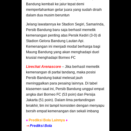
Bandung kembali ke jalur tepat demi
mempertahankan gelar juara yang sudah diraih
dalam dua musim beruntun
Jelang lawatannya ke Stadion Segiri, Samarinda,
Persib Bandung baru saja berhasil memetik
kemenangan penting atas Persik Kediri (3-0) di
Stadion Gelora Bandung Lautan Api.
Kemenangan ini menjadi modal berharga bagi
Maung Bandung yang akan menghadapi duel
krusial menghadapi Borneo FC
Livechat Arenascore
–
Jika berhasil memetik
kemenangan di partai tandang, maka posisi
Persib Bandung bakal melesat jauh
meninggalkan para pesaing lainnya. Di tabel
klasemen saat ini, Persib Bandung unggul empat
angka dari Borneo FC (53 poin) dan Persija
Jakarta (51 poin). Dalam lima pertandingan
terakhir, tim ini tampil konsisten dengan menyapu
bersih empat kemenangan dan sekali imbang
♦
Prediksi Bola Lainnya
♦
⇒
Prediksi Bola