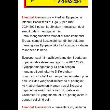
Livechat Arenascore
– Prediksi Eyupspor vs
Istanbul Basaksehir di Liga Super Turki
2024/2025 pekan ke-29 akan mensajikan duel
sengit dalam menggapai misi
untuk mengamankan tempat di zona kompetisi
Eropa. Istanbul Basaksehir sendiri berpeluang
menang atas Eyupspor jika berkaca pada catatan
rekor head to head
Eyupspor saat ini masih berjuang demi bertahan
di papan atas klasemen Liga Turki 2024/2025.
Eyupspor mengantongi 44 poin dengan
menempati peringkat ke-5. Perolehan
poin Eyupspor bahkan menyamai perolehan poin
dari Besiktas yang saat ini berada di peringkat
ke-4 tabel klasemen. Namun posisi Eyupspor
juga belum aman dan rawan dikudeta oleh
Gaziantep BB yang membuntuti di peringkat ke-6
dengan selisih 6 poin
Livechat Arenascore
–
Sementara itu, tim tamu