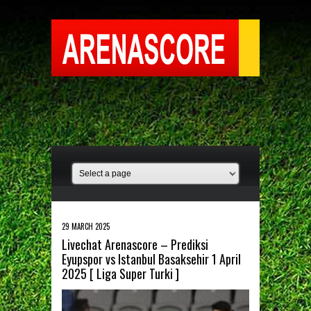
29 MARCH 2025
Livechat Arenascore – Prediksi
Eyupspor vs Istanbul Basaksehir 1 April
2025 [ Liga Super Turki ]