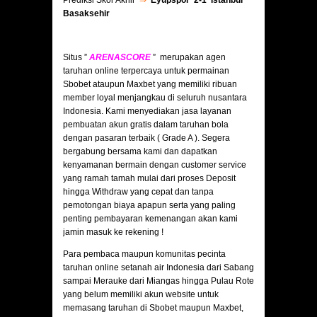
Prediksi Skor Akhir
⇒
Eyupspor 2-1 Istanbul
Basaksehir
Situs ”
ARENASCORE
” merupakan agen
taruhan online terpercaya untuk permainan
Sbobet ataupun Maxbet yang memiliki ribuan
member loyal menjangkau di seluruh nusantara
Indonesia. Kami menyediakan jasa layanan
pembuatan akun gratis dalam taruhan bola
dengan pasaran terbaik ( Grade A ). Segera
bergabung bersama kami dan dapatkan
kenyamanan bermain dengan customer service
yang ramah tamah mulai dari proses Deposit
hingga Withdraw yang cepat dan tanpa
pemotongan biaya apapun serta yang paling
penting pembayaran kemenangan akan kami
jamin masuk ke rekening !
Para pembaca maupun komunitas pecinta
taruhan online setanah air Indonesia dari Sabang
sampai Merauke dari Miangas hingga Pulau Rote
yang belum memiliki akun website untuk
memasang taruhan di Sbobet maupun Maxbet,