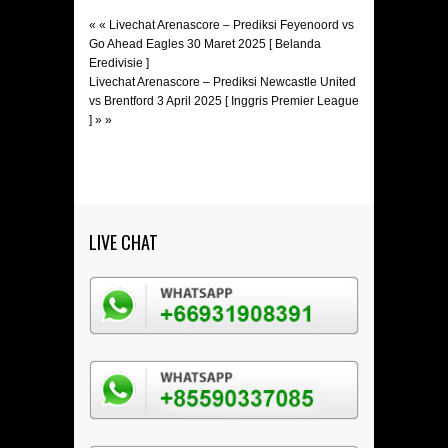
« «
Livechat Arenascore – Prediksi Feyenoord vs
Go Ahead Eagles 30 Maret 2025 [ Belanda
Eredivisie ]
Livechat Arenascore – Prediksi Newcastle United
vs Brentford 3 April 2025 [ Inggris Premier League
]
» »
LIVE CHAT