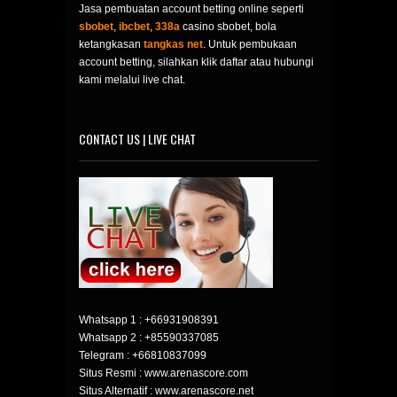
Jasa pembuatan account betting online seperti
sbobet
,
ibcbet
,
338a
casino sbobet, bola
ketangkasan
tangkas net
. Untuk pembukaan
account betting, silahkan klik daftar atau hubungi
kami melalui live chat.
CONTACT US | LIVE CHAT
Whatsapp 1 :
+66931908391
Whatsapp 2 :
+85590337085
Telegram :
+66810837099
Situs Resmi : www.arenascore.com
Situs Alternatif : www.arenascore.net