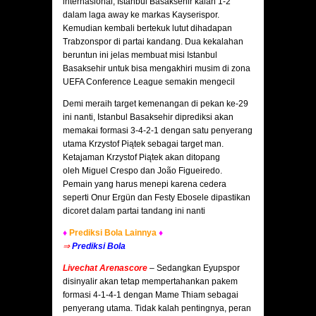
internasional, Istanbul Basaksehir kalah 1-2
dalam laga away ke markas Kayserispor.
Kemudian kembali bertekuk lutut dihadapan
Trabzonspor di partai kandang. Dua kekalahan
beruntun ini jelas membuat misi Istanbul
Basaksehir untuk bisa mengakhiri musim di zona
UEFA Conference League semakin mengecil
Demi meraih target kemenangan di pekan ke-29
ini nanti, Istanbul Basaksehir diprediksi akan
memakai formasi 3-4-2-1 dengan satu penyerang
utama Krzystof Piątek sebagai target man.
Ketajaman Krzystof Piątek akan ditopang
oleh Miguel Crespo dan João Figueiredo.
Pemain yang harus menepi karena cedera
seperti Onur Ergün dan Festy Ebosele dipastikan
dicoret dalam partai tandang ini nanti
♦
Prediksi Bola Lainnya
♦
⇒
Prediksi Bola
Livechat Arenascore
–
Sedangkan Eyupspor
disinyalir akan tetap mempertahankan pakem
formasi 4-1-4-1 dengan Mame Thiam sebagai
penyerang utama. Tidak kalah pentingnya, peran