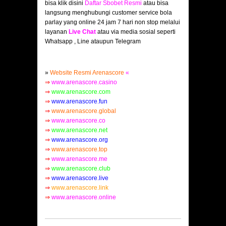
bisa klik disini
Daftar Sbobet Resmi
atau bisa
langsung menghubungi customer service bola
parlay yang online 24 jam 7 hari non stop melalui
layanan
Live Chat
atau via media sosial seperti
Whatsapp , Line ataupun Telegram
»
Website Resmi Arenascore
«
⇒
www.arenascore.casino
⇒
www.arenascore.com
⇒
www.arenascore.fun
⇒
www.arenascore.global
⇒
www.arenascore.co
⇒
www.arenascore.net
⇒
www.arenascore.org
⇒
www.arenascore.top
⇒
www.arenascore.me
⇒
www.arenascore.club
⇒
www.arenascore.live
⇒
www.arenascore.link
⇒
www.arenascore.online