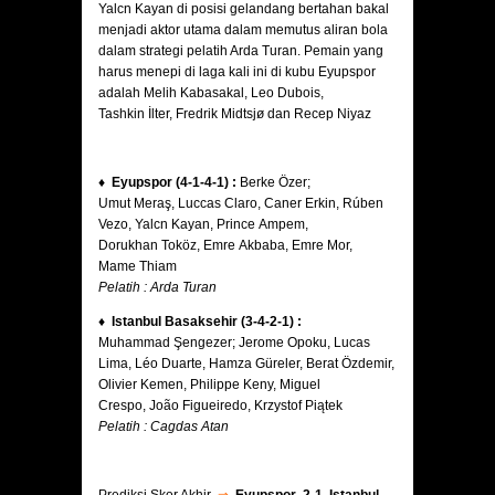
Yalcn Kayan di posisi gelandang bertahan bakal
menjadi aktor utama dalam memutus aliran bola
dalam strategi pelatih Arda Turan. Pemain yang
harus menepi di laga kali ini di kubu Eyupspor
adalah Melih Kabasakal, Leo Dubois,
Tashkin İlter, Fredrik Midtsjø dan Recep Niyaz
♦ Eyupspor (4-1-4-1) :
Berke Özer;
Umut Meraş, Luccas Claro, Caner Erkin, Rúben
Vezo, Yalcn Kayan, Prince Ampem,
Dorukhan Toköz, Emre Akbaba, Emre Mor,
Mame Thiam
Pelatih : Arda Turan
♦ Istanbul Basaksehir (3-4-2-1) :
Muhammad Şengezer; Jerome Opoku, Lucas
Lima, Léo Duarte, Hamza Güreler, Berat Özdemir,
Olivier Kemen, Philippe Keny, Miguel
Crespo, João Figueiredo, Krzystof Piątek
Pelatih : Cagdas Atan