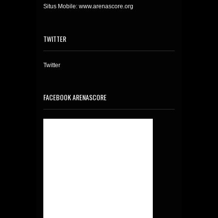
Situs Mobile: www.arenascore.org
TWITTER
Twitter
FACEBOOK ARENASCORE