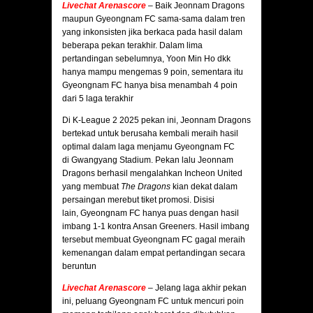
Livechat Arenascore
–
Baik Jeonnam Dragons
maupun Gyeongnam FC sama-sama dalam tren
yang inkonsisten jika berkaca pada hasil dalam
beberapa pekan terakhir. Dalam lima
pertandingan sebelumnya, Yoon Min Ho dkk
hanya mampu mengemas 9 poin, sementara itu
Gyeongnam FC hanya bisa menambah 4 poin
dari 5 laga terakhir
Di K-League 2 2025 pekan ini, Jeonnam Dragons
bertekad untuk berusaha kembali meraih hasil
optimal dalam laga menjamu Gyeongnam FC
di Gwangyang Stadium. Pekan lalu Jeonnam
Dragons berhasil mengalahkan Incheon United
yang membuat
The Dragons
kian dekat dalam
persaingan merebut tiket promosi. Disisi
lain, Gyeongnam FC hanya puas dengan hasil
imbang 1-1 kontra Ansan Greeners. Hasil imbang
tersebut membuat Gyeongnam FC gagal meraih
kemenangan dalam empat pertandingan secara
beruntun
Livechat Arenascore
– Jelang laga akhir pekan
ini, peluang Gyeongnam FC untuk mencuri poin