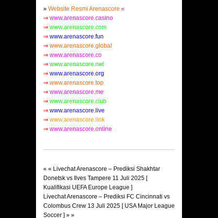
»
Website Resmi Arenascore
«
⇒
www.arenascore.casino
⇒
www.arenascore.com
⇒
www.arenascore.fun
⇒
www.arenascore.global
⇒
www.arenascore.co
⇒
www.arenascore.net
⇒
www.arenascore.org
⇒
www.arenascore.top
⇒
www.arenascore.me
⇒
www.arenascore.club
⇒
www.arenascore.live
⇒
www.arenascore.link
⇒
www.arenascore.online
« «
Livechat Arenascore – Prediksi Shakhtar
Donetsk vs Ilves Tampere 11 Juli 2025 [
Kualifikasi UEFA Europe League ]
Livechat Arenascore – Prediksi FC Cincinnati vs
Colombus Crew 13 Juli 2025 [ USA Major League
Soccer ]
» »