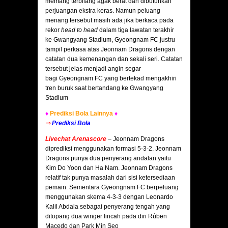
memang terbilang agak berat dan dibutuhkan
perjuangan ekstra keras. Namun peluang
menang tersebut masih ada jika berkaca pada
rekor
head to head
dalam tiga lawatan terakhir
ke Gwangyang Stadium, Gyeongnam FC justru
tampil perkasa atas Jeonnam Dragons dengan
catatan dua kemenangan dan sekali seri. Catatan
tersebut jelas menjadi angin segar
bagi Gyeongnam FC yang bertekad mengakhiri
tren buruk saat bertandang ke Gwangyang
Stadium
♦
Prediksi Bola Lainnya
♦
⇒
Prediksi Bola
Livechat Arenascore
–
Jeonnam Dragons
diprediksi menggunakan formasi 5-3-2. Jeonnam
Dragons punya dua penyerang andalan yaitu
Kim Do Yoon dan Ha Nam. Jeonnam Dragons
relatif tak punya masalah dari sisi ketersediaan
pemain. Sementara Gyeongnam FC berpeluang
menggunakan skema 4-3-3 dengan Leonardo
Kalil Abdala sebagai penyerang tengah yang
ditopang dua winger lincah pada diri Rúben
Macedo dan Park Min Seo