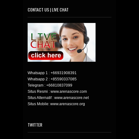
CONTACT US | LIVE CHAT
Whatsapp 1 :
+66931908391
Whatsapp 2 :
+85590337085
Telegram :
+66810837099
Situs Resmi : www.arenascore.com
Situs Alternatif : www.arenascore.net
Situs Mobile: www.arenascore.org
TWITTER