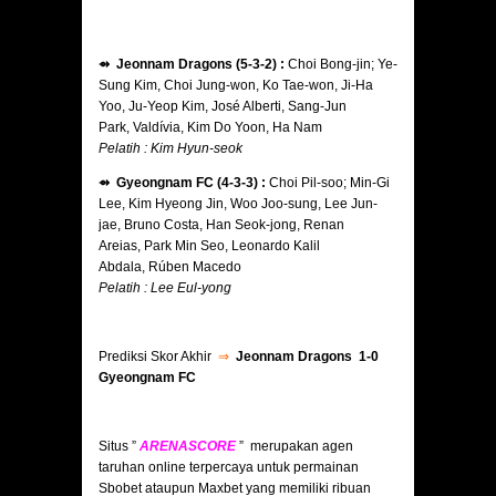
⇴ Jeonnam Dragons (5-3-2) :
Choi Bong-jin; Ye-
Sung Kim, Choi Jung-won, Ko Tae-won, Ji-Ha
Yoo, Ju-Yeop Kim, José Alberti, Sang-Jun
Park, Valdívia, Kim Do Yoon, Ha Nam
Pelatih : Kim Hyun-seok
⇴ Gyeongnam FC (4-3-3) :
Choi Pil-soo; Min-Gi
Lee, Kim Hyeong Jin, Woo Joo-sung, Lee Jun-
jae, Bruno Costa, Han Seok-jong, Renan
Areias, Park Min Seo, Leonardo Kalil
Abdala, Rúben Macedo
Pelatih : Lee Eul-yong
Prediksi Skor Akhir
⇒
Jeonnam Dragons 1-0
Gyeongnam FC
Situs ”
ARENASCORE
” merupakan agen
taruhan online terpercaya untuk permainan
Sbobet ataupun Maxbet yang memiliki ribuan