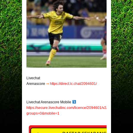
Livechat
Arenascore
⇒
https://direct.lc.chat/2094601/
Livechat Arenascore Mobile
https://secure.livechatinc.com/licence/2094601/v2/open_chat.cgi?
groups=0&mobile=1