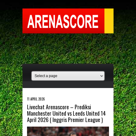
11 APRIL 2026
Livechat Arenascore – Prediksi
Manchester United vs Leeds United 14
April 2026 ( Inggris Premier League )