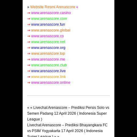
»
Website Resmi Arenascore
«
⇒
www.arenascore.casino
⇒
www.arenascore.com
⇒
www.arenascore.fun
⇒
www.arenascore.global
⇒
www.arenascore.co
⇒
www.arenascore.net
⇒
www.arenascore.org
⇒
www.arenascore.top
⇒
www.arenascore.me
⇒
www.arenascore.club
⇒
www.arenascore.live
⇒
www.arenascore.link
⇒
www.arenascore.online
« «
Livechat Arenascore – Prediksi Persis Solo vs
Semen Padang 12 April 2026 ( Indonesia Super
League )
Livechat Arenascore – Prediksi Bhayangkara FC
vs PSIM Yogyakarta 17 April 2026 ( Indonesia
Super League )
» »