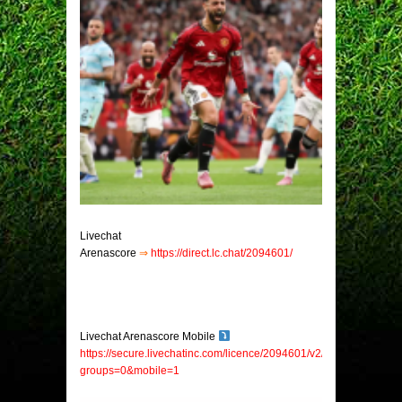
Livechat
Arenascore
⇒
https://direct.lc.chat/2094601/
Livechat Arenascore Mobile
https://secure.livechatinc.com/licence/2094601/v2/open_chat.cgi?
groups=0&mobile=1