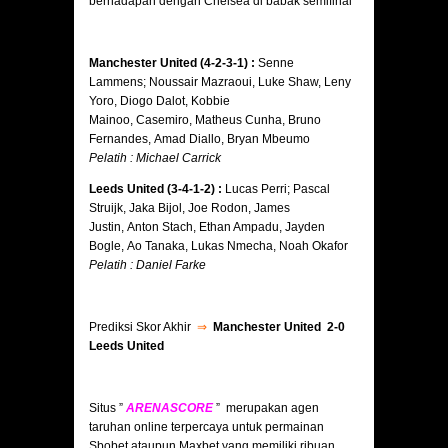
berhadapan dengan Chelsea di babak semifinal
Manchester United (4-2-3-1) :
Senne
Lammens; Noussair Mazraoui, Luke Shaw, Leny
Yoro, Diogo Dalot, Kobbie
Mainoo, Casemiro, Matheus Cunha, Bruno
Fernandes, Amad Diallo, Bryan Mbeumo
Pelatih : Michael Carrick
Leeds United (3-4-1-2) :
Lucas Perri; Pascal
Struijk, Jaka Bijol, Joe Rodon, James
Justin, Anton Stach, Ethan Ampadu, Jayden
Bogle, Ao Tanaka, Lukas Nmecha, Noah Okafor
Pelatih : Daniel Farke
Prediksi Skor Akhir
⇒
Manchester United 2-0
Leeds United
Situs ”
ARENASCORE
” merupakan agen
taruhan online terpercaya untuk permainan
Sbobet ataupun Maxbet yang memiliki ribuan