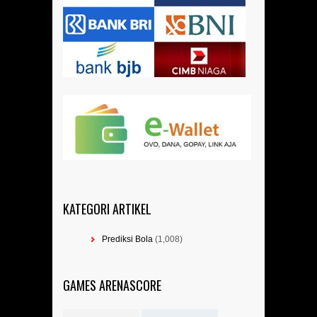
KATEGORI ARTIKEL
Prediksi Bola
(1,008)
GAMES ARENASCORE