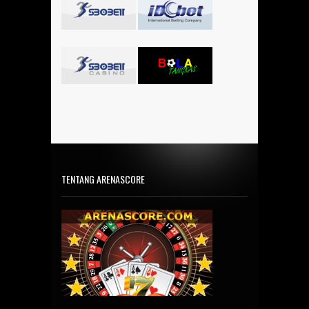
TENTANG ARENASCORE