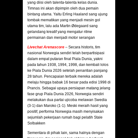
yang diisi oleh talenta-talenta kelas dunia.
Timnas ini akan dipimpin oleh dua pemain
bintang utama. Yaitu Erling Haaland sang ujung
tombak mematikan yang menjadi mesin gol
utama tim, lalu ada Martin Ødegaard sang
gelandang kreatif yang mengatur ritme
permainan dan menjadi motor serangan
Livechat Arenascore
–
Secara historis, tim
nasional Norwegia sendiri telah berpartisipasi
dalam empat putaran final
Piala Dunia
, yakni
pada tahun 1938, 1994, 1998, dan kembali lolos
ke Piala Dunia 2026 setelah penantian panjang
28 tahun. Pencapaian terbaik mereka adalah
melaju hingga babak 16 besar pada edisi 1998 di
Prancis. Sebagai upaya persiapan matang jelang
fase grup Piala Dunia 2026, Norwegia sendiri
melakukan dua partai ujicoba melawan Swedia
(3-1) dan Maroko (1-1). Meski meraih hasil yang
positif, performa Norwegia masih menyisakan
sejumlah pekerjaan rumah bagi pelatih Stale
Solbakken
Sementara di pihak lain, sama halnya dengan