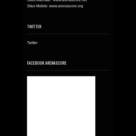
Situs Alternatif : www.arenascore.net
Situs Mobile: www.arenascore.org
TWITTER
Twitter
FACEBOOK ARENASCORE