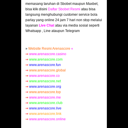
memasang taruhan di Sbobet maupun Maxbet,
bisa klik disini
Daftar Sbobet Resmi
atau bisa
langsung menghubungi customer service bola
parlay yang online 24 jam 7 hari non stop melalui
layanan
Live Chat
atau via media sosial seperti
Whatsapp , Line ataupun Telegram
»
Website Resmi Arenascore
«
⇒
www.arenascore.casino
⇒
www.arenascore.com
⇒
www.arenascore.fun
⇒
www.arenascore.global
⇒
www.arenascore.co
⇒
www.arenascore.net
⇒
www.arenascore.org
⇒
www.arenascore.top
⇒
www.arenascore.me
⇒
www.arenascore.club
⇒
www.arenascore.live
⇒
www.arenascore.link
⇒
www.arenascore.online