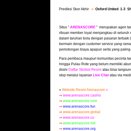
Prediksi Skor Akhir
⇒
Oxford United 1-3 She
Situs ”
ARENASCORE
” merupakan agen tar
ribuan member loyal menjangkau di seluruh 
dalam taruhan bola dengan pasaran terbaik
bermain dengan customer service yang ramah
pemotongan biaya apapun serta yang paling
Para pembaca maupun komunitas pecinta tar
hingga Pulau Rote yang belum memiliki akun
disini
Daftar Sbobet Resmi
atau bisa langsun
stop melalui layanan
Live Chat
atau via medi
»
Website Resmi Arenascore
«
⇒
www.arenascore.casino
⇒
www.arenascore.com
⇒
www.arenascore.fun
⇒
www.arenascore.global
⇒
www.arenascore.co
⇒
www.arenascore.net
⇒
www.arenascore.org