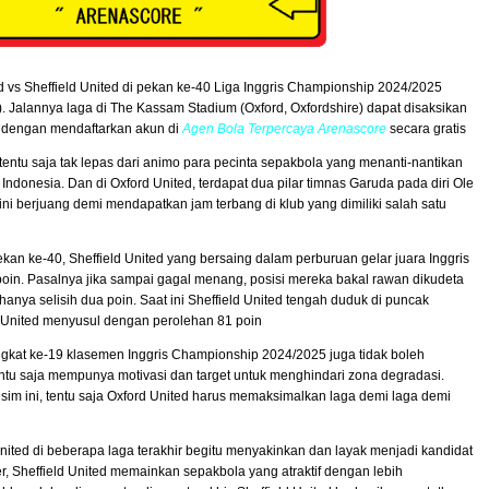
d vs Sheffield United di pekan ke-40 Liga Inggris Championship 2024/2025
. Jalannya laga di The Kassam Stadium (Oxford, Oxfordshire) dapat disaksikan
ET dengan mendaftarkan akun di
Agen Bola Terpercaya Arenascore
secara gratis
s tentu saja tak lepas dari animo para pecinta sepakbola yang menanti-nantikan
ndonesia. Dan di Oxford United, terdapat dua pilar timnas Garuda pada diri Ole
i berjuang demi mendapatkan jam terbang di klub yang dimiliki salah satu
n ke-40, Sheffield United yang bersaing dalam perburuan gelar juara Inggris
oin. Pasalnya jika sampai gagal menang, posisi mereka bakal rawan dikudeta
nya selisih dua poin. Saat ini Sheffield United tengah duduk di puncak
United menyusul dengan perolehan 81 poin
ringkat ke-19 klasemen Inggris Championship 2024/2025 juga tidak boleh
ntu saja mempunya motivasi dan target untuk menghindari zona degradasi.
usim ini, tentu saja Oxford United harus memaksimalkan laga demi laga demi
United di beberapa laga terakhir begitu menyakinkan dan layak menjadi kandidat
r, Sheffield United memainkan sepakbola yang atraktif dengan lebih