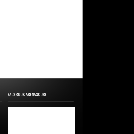
FACEBOOK ARENASCORE