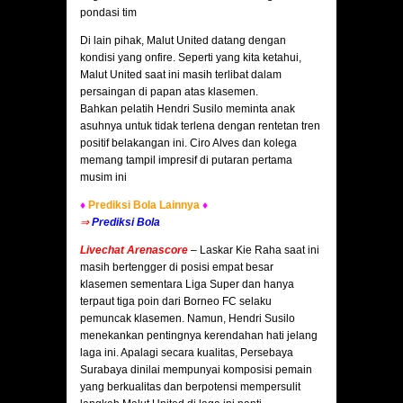
pondasi tim
Di lain pihak, Malut United datang dengan
kondisi yang onfire. Seperti yang kita ketahui,
Malut United saat ini masih terlibat dalam
persaingan di papan atas klasemen.
Bahkan pelatih Hendri Susilo meminta anak
asuhnya untuk tidak terlena dengan rentetan tren
positif belakangan ini. Ciro Alves dan kolega
memang tampil impresif di putaran pertama
musim ini
♦
Prediksi Bola Lainnya
♦
⇒
Prediksi Bola
Livechat Arenascore
– Laskar Kie Raha saat ini
masih bertengger di posisi empat besar
klasemen sementara Liga Super dan hanya
terpaut tiga poin dari Borneo FC selaku
pemuncak klasemen. Namun, Hendri Susilo
menekankan pentingnya kerendahan hati jelang
laga ini. Apalagi secara kualitas, Persebaya
Surabaya dinilai mempunyai komposisi pemain
yang berkualitas dan berpotensi mempersulit