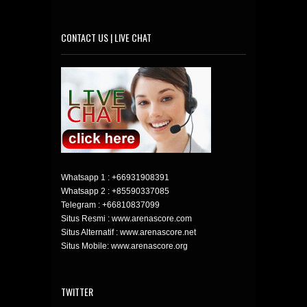
CONTACT US | LIVE CHAT
Whatsapp 1 :
+66931908391
Whatsapp 2 :
+85590337085
Telegram :
+66810837099
Situs Resmi : www.arenascore.com
Situs Alternatif : www.arenascore.net
Situs Mobile: www.arenascore.org
TWITTER