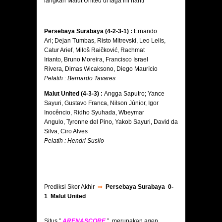
langkah Malut United di laga ini nanti
Persebaya Surabaya (4-2-3-1) :
Ernando
Ari; Dejan Tumbas, Risto Mitrevski, Leo Lelis,
Catur Arief, Miloš Raičković, Rachmat
Irianto, Bruno Moreira, Francisco Israel
Rivera, Dimas Wicaksono, Diego Maurício
Pelatih : Bernardo Tavares
Malut United (4-3-3) :
Angga Saputro; Yance
Sayuri, Gustavo Franca, Nilson Júnior, Igor
Inocêncio, Ridho Syuhada, Wbeymar
Angulo, Tyronne del Pino, Yakob Sayuri, David da
Silva, Ciro Alves
Pelatih : Hendri Susilo
Prediksi Skor Akhir
⇒
Pers
ebaya Surabaya 0-
1 Malut United
Situs ”
ARENASCORE
” merupakan agen