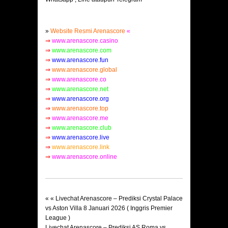
»
Website Resmi Arenascore
«
⇒
www.arenascore.casino
⇒
www.arenascore.com
⇒
www.arenascore.fun
⇒
www.arenascore.global
⇒
www.arenascore.co
⇒
www.arenascore.net
⇒
www.arenascore.org
⇒
www.arenascore.top
⇒
www.arenascore.me
⇒
www.arenascore.club
⇒
www.arenascore.live
⇒
www.arenascore.link
⇒
www.arenascore.online
« «
Livechat Arenascore – Prediksi Crystal Palace
vs Aston Villa 8 Januari 2026 ( Inggris Premier
League )
Livechat Arenascore – Prediksi AS Roma vs