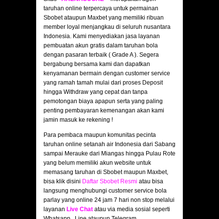
taruhan online terpercaya untuk permainan
Sbobet ataupun Maxbet yang memiliki ribuan
member loyal menjangkau di seluruh nusantara
Indonesia. Kami menyediakan jasa layanan
pembuatan akun gratis dalam taruhan bola
dengan pasaran terbaik ( Grade A ). Segera
bergabung bersama kami dan dapatkan
kenyamanan bermain dengan customer service
yang ramah tamah mulai dari proses Deposit
hingga Withdraw yang cepat dan tanpa
pemotongan biaya apapun serta yang paling
penting pembayaran kemenangan akan kami
jamin masuk ke rekening !
Para pembaca maupun komunitas pecinta
taruhan online setanah air Indonesia dari Sabang
sampai Merauke dari Miangas hingga Pulau Rote
yang belum memiliki akun website untuk
memasang taruhan di Sbobet maupun Maxbet,
bisa klik disini
Daftar Sbobet Resmi
atau bisa
langsung menghubungi customer service bola
parlay yang online 24 jam 7 hari non stop melalui
layanan
Live Chat
atau via media sosial seperti
Whatsapp , Line ataupun Telegram