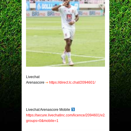
Livechat
Arenascore
⇒
https://direct.lc.chat/2094601/
Livechat Arenascore Mobile
https://secure.livechatinc.com/licence/2094601/v2/open_chat.cgi?
groups=0&mobile=1