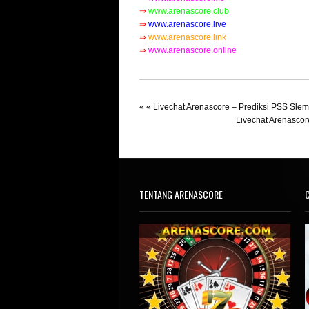
⇒
www.arenascore.club
⇒
www.arenascore.live
⇒
www.arenascore.link
⇒
www.arenascore.online
« «
Livechat Arenascore – Prediksi PSS Slema
Livechat Arenascore
TENTANG ARENASCORE
C