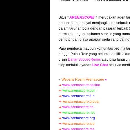
Situs ”
ARENASCORE
” merupakan agen tar
ribuan member loyal menjangkau di seluruh 
dalam taruhan bola dengan pasaran terbaik
bermain dengan customer service yang ramah
pemotongan biaya apapun serta yang paling
Para pembaca maupun komunitas pecinta tar
hingga Pulau Rote yang belum memiliki akun
disini
Daftar Sbobet Resmi
atau bisa langsun
stop melalui layanan
Live Chat
atau via medi
»
Website Resmi Arenascore
«
⇒
www.arenascore.casino
⇒
www.arenascore.com
⇒
www.arenascore.fun
⇒
www.arenascore.global
⇒
www.arenascore.co
⇒
www.arenascore.net
⇒
www.arenascore.org
⇒
www.arenascore.top
⇒
www.arenascore.me