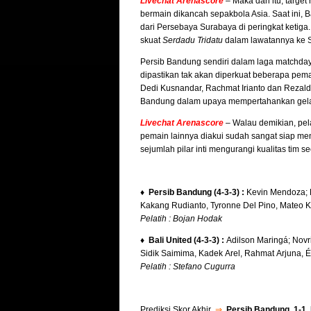
Livechat Arenascore
– Maka dari itu, target
bermain dikancah sepakbola Asia. Saat ini, B
dari Persebaya Surabaya di peringkat ketiga.
skuat
Serdadu Tridatu
dalam lawatannya ke 
Persib Bandung sendiri dalam laga matchda
dipastikan tak akan diperkuat beberapa pema
Dedi Kusnandar, Rachmat Irianto dan Rezal
Bandung dalam upaya mempertahankan gelar 
Livechat Arenascore
–
Walau demikian, pela
pemain lainnya diakui sudah sangat siap me
sejumlah pilar inti mengurangi kualitas tim se
♦ Persib Bandung (4-3-3) :
Kevin Mendoza; H
Kakang Rudianto, Tyronne Del Pino, Mateo Ko
Pelatih : Bojan Hodak
♦ Bali United (4-3-3) :
Adilson Maringá; Novr
Sidik Saimima, Kadek Arel, Rahmat Arjuna, 
Pelatih : Stefano Cugurra
Prediksi Skor Akhir
⇒
Persib Bandung 1-1 B