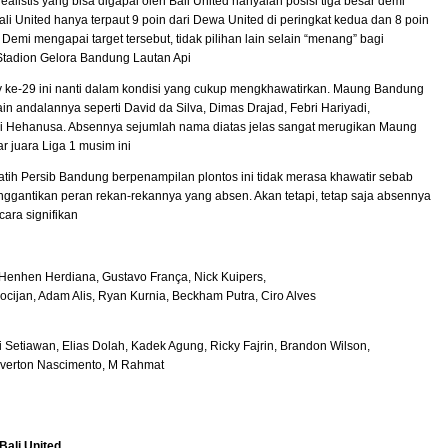
 realistis yang bisa digapai oleh Bali United hanyalah posisi tiga besar demi
ali United hanya terpaut 9 poin dari Dewa United di peringkat kedua dan 8 poin
 Demi mengapai target tersebut, tidak pilihan lain selain “menang” bagi
Stadion Gelora Bandung Lautan Api
y ke-29 ini nanti dalam kondisi yang cukup mengkhawatirkan. Maung Bandung
in andalannya seperti David da Silva, Dimas Drajad, Febri Hariyadi,
di Hehanusa. Absennya sejumlah nama diatas jelas sangat merugikan Maung
juara Liga 1 musim ini
tih Persib Bandung berpenampilan plontos ini tidak merasa khawatir sebab
nggantikan peran rekan-rekannya yang absen. Akan tetapi, tetap saja absennya
cara signifikan
enhen Herdiana, Gustavo França, Nick Kuipers,
cijan, Adam Alis, Ryan Kurnia, Beckham Putra, Ciro Alves
i Setiawan, Elias Dolah, Kadek Agung, Ricky Fajrin, Brandon Wilson,
Éverton Nascimento, M Rahmat
ali United