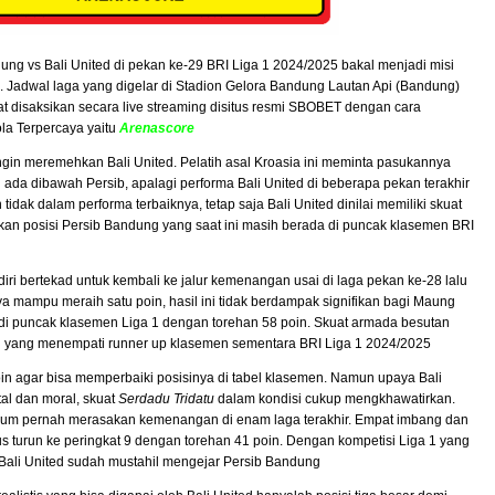
dung vs Bali United di pekan ke-29 BRI Liga 1 2024/2025 bakal menjadi misi
l. Jadwal laga yang digelar di Stadion Gelora Bandung Lautan Api (Bandung)
t disaksikan secara live streaming disitus resmi SBOBET dengan cara
a Terpercaya yaitu
Arenascore
ngin meremehkan Bali United. Pelatih asal Kroasia ini meminta pasukannya
n ada dibawah Persib, apalagi performa Bali United di beberapa pekan terakhir
idak dalam performa terbaiknya, tetap saja Bali United dinilai memiliki skuat
 posisi Persib Bandung yang saat ini masih berada di puncak klasemen BRI
ri bertekad untuk kembali ke jalur kemenangan usai di laga pekan ke-28 lalu
a mampu meraih satu poin, hasil ini tidak berdampak signifikan bagi Maung
di puncak klasemen Liga 1 dengan torehan 58 poin. Skuat armada besutan
d yang menempati runner up klasemen sementara BRI Liga 1 2024/2025
 poin agar bisa memperbaiki posisinya di tabel klasemen. Namun upaya Bali
al dan moral, skuat
Serdadu Tridatu
dalam kondisi cukup mengkhawatirkan.
elum pernah merasakan kemenangan di enam laga terakhir. Empat imbang dan
s turun ke peringkat 9 dengan torehan 41 poin. Dengan kompetisi Liga 1 yang
Bali United sudah mustahil mengejar Persib Bandung