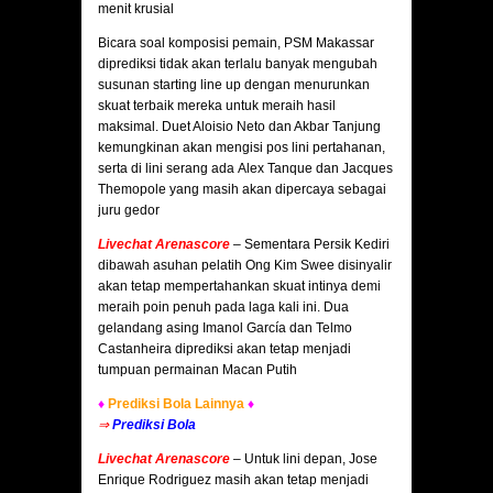
menit krusial
Bicara soal komposisi pemain, PSM Makassar
diprediksi tidak akan terlalu banyak mengubah
susunan starting line up dengan menurunkan
skuat terbaik mereka untuk meraih hasil
maksimal. Duet Aloisio Neto dan Akbar Tanjung
kemungkinan akan mengisi pos lini pertahanan,
serta di lini serang ada Alex Tanque dan Jacques
Themopole yang masih akan dipercaya sebagai
juru gedor
Livechat Arenascore
– Sementara Persik Kediri
dibawah asuhan pelatih Ong Kim Swee disinyalir
akan tetap mempertahankan skuat intinya demi
meraih poin penuh pada laga kali ini. Dua
gelandang asing Imanol García dan Telmo
Castanheira diprediksi akan tetap menjadi
tumpuan permainan Macan Putih
♦
Prediksi Bola Lainnya
♦
⇒
Prediksi Bola
Livechat Arenascore
–
Untuk lini depan, Jose
Enrique Rodriguez masih akan tetap menjadi