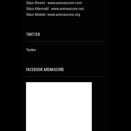
Situs Resmi : www.arenascore.com
Situs Alternatif : www.arenascore.net
Situs Mobile: www.arenascore.org
TWITTER
Twitter
FACEBOOK ARENASCORE