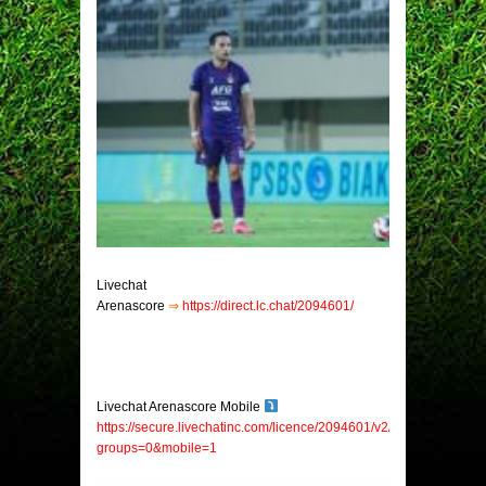
Livechat
Arenascore
⇒
https://direct.lc.chat/2094601/
Livechat Arenascore Mobile
https://secure.livechatinc.com/licence/2094601/v2/open_chat.cgi?
groups=0&mobile=1