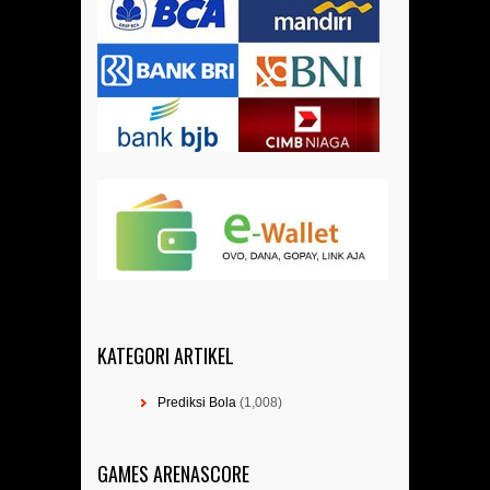
KATEGORI ARTIKEL
Prediksi Bola
(1,008)
GAMES ARENASCORE