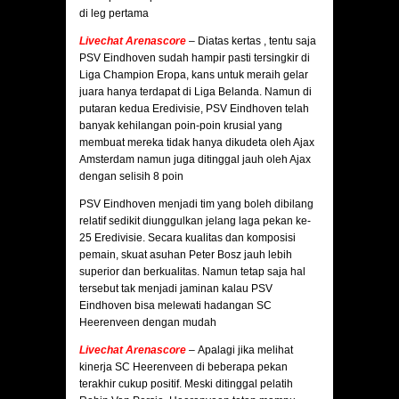
di leg pertama
Livechat Arenascore
–
Diatas kertas , tentu saja
PSV Eindhoven sudah hampir pasti tersingkir di
Liga Champion Eropa, kans untuk meraih gelar
juara hanya terdapat di Liga Belanda. Namun di
putaran kedua Eredivisie, PSV Eindhoven telah
banyak kehilangan poin-poin krusial yang
membuat mereka tidak hanya dikudeta oleh Ajax
Amsterdam namun juga ditinggal jauh oleh Ajax
dengan selisih 8 poin
PSV Eindhoven menjadi tim yang boleh dibilang
relatif sedikit diunggulkan jelang laga pekan ke-
25 Eredivisie. Secara kualitas dan komposisi
pemain, skuat asuhan Peter Bosz jauh lebih
superior dan berkualitas. Namun tetap saja hal
tersebut tak menjadi jaminan kalau PSV
Eindhoven bisa melewati hadangan SC
Heerenveen dengan mudah
Livechat Arenascore
– Apalagi jika melihat
kinerja SC Heerenveen di beberapa pekan
terakhir cukup positif. Meski ditinggal pelatih