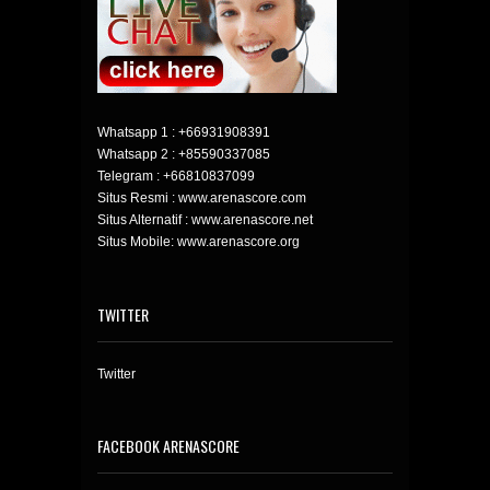
Whatsapp 1 :
+66931908391
Whatsapp 2 :
+85590337085
Telegram :
+66810837099
Situs Resmi : www.arenascore.com
Situs Alternatif : www.arenascore.net
Situs Mobile: www.arenascore.org
TWITTER
Twitter
FACEBOOK ARENASCORE