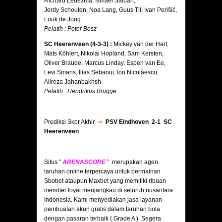
Richard Ledezma, Ismael Saibari,
Jerdy Schouten, Noa Lang, Guus Til, Ivan Perišić,
Luuk de Jong
Pelatih : Peter Bosz
SC Heerenveen (4-3-3) :
Mickey van der Hart;
Mats Köhlert, Nikolai Hopland, Sam Kersten,
Oliver Braude, Marcus Linday, Espen van Ee,
Levi Smans, Ilias Sebaoui, Ion Nicolăescu,
Alireza Jahanbakhsh
Pelatih : Hendrikus Brugge
Prediksi Skor Akhir
⇒
PSV Eindhoven 2-1 SC
Heerenveen
Situs ”
ARENASCORE
” merupakan agen
taruhan online terpercaya untuk permainan
Sbobet ataupun Maxbet yang memiliki ribuan
member loyal menjangkau di seluruh nusantara
Indonesia. Kami menyediakan jasa layanan
pembuatan akun gratis dalam taruhan bola
dengan pasaran terbaik ( Grade A ). Segera