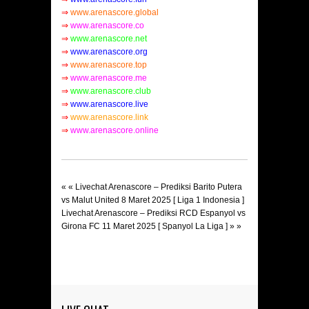
⇒
www.arenascore.global
⇒
www.arenascore.co
⇒
www.arenascore.net
⇒
www.arenascore.org
⇒
www.arenascore.top
⇒
www.arenascore.me
⇒
www.arenascore.club
⇒
www.arenascore.live
⇒
www.arenascore.link
⇒
www.arenascore.online
« «
Livechat Arenascore – Prediksi Barito Putera
vs Malut United 8 Maret 2025 [ Liga 1 Indonesia ]
Livechat Arenascore – Prediksi RCD Espanyol vs
Girona FC 11 Maret 2025 [ Spanyol La Liga ]
» »