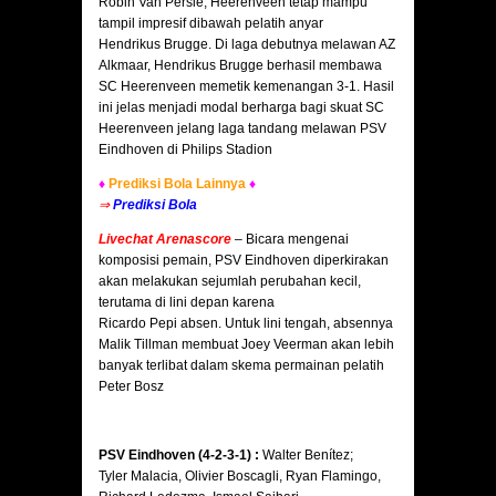
Robin Van Persie, Heerenveen tetap mampu
tampil impresif dibawah pelatih anyar
Hendrikus Brugge. Di laga debutnya melawan AZ
Alkmaar, Hendrikus Brugge berhasil membawa
SC Heerenveen memetik kemenangan 3-1. Hasil
ini jelas menjadi modal berharga bagi skuat SC
Heerenveen jelang laga tandang melawan PSV
Eindhoven di Philips Stadion
♦
Prediksi Bola Lainnya
♦
⇒
Prediksi Bola
Livechat Arenascore
–
Bicara mengenai
komposisi pemain, PSV Eindhoven diperkirakan
akan melakukan sejumlah perubahan kecil,
terutama di lini depan karena
Ricardo Pepi absen. Untuk lini tengah, absennya
Malik Tillman membuat Joey Veerman akan lebih
banyak terlibat dalam skema permainan pelatih
Peter Bosz
PSV Eindhoven (4-2-3-1) :
Walter Benítez;
Tyler Malacia, Olivier Boscagli, Ryan Flamingo,