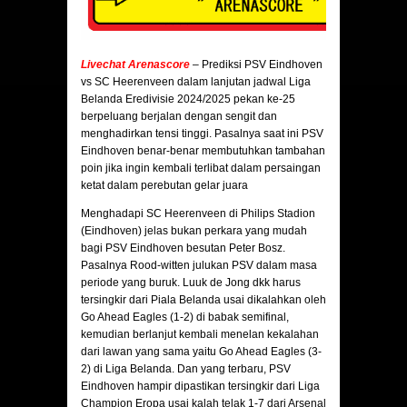
Livechat Arenascore
– Prediksi PSV Eindhoven
vs SC Heerenveen dalam lanjutan jadwal Liga
Belanda Eredivisie 2024/2025 pekan ke-25
berpeluang berjalan dengan sengit dan
menghadirkan tensi tinggi. Pasalnya saat ini PSV
Eindhoven benar-benar membutuhkan tambahan
poin jika ingin kembali terlibat dalam persaingan
ketat dalam perebutan gelar juara
Menghadapi SC Heerenveen di Philips Stadion
(Eindhoven) jelas bukan perkara yang mudah
bagi PSV Eindhoven besutan Peter Bosz.
Pasalnya Rood-witten julukan PSV dalam masa
periode yang buruk. Luuk de Jong dkk harus
tersingkir dari Piala Belanda usai dikalahkan oleh
Go Ahead Eagles (1-2) di babak semifinal,
kemudian berlanjut kembali menelan kekalahan
dari lawan yang sama yaitu Go Ahead Eagles (3-
2) di Liga Belanda. Dan yang terbaru, PSV
Eindhoven hampir dipastikan tersingkir dari Liga
Champion Eropa usai kalah telak 1-7 dari Arsenal