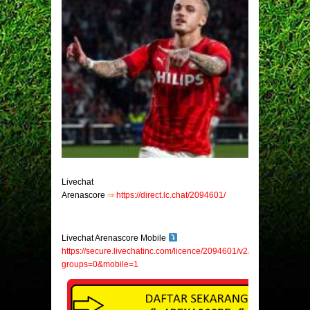
Livechat
Arenascore
⇒
https://direct.lc.chat/2094601/
Livechat Arenascore Mobile
https://secure.livechatinc.com/licence/2094601/v2/open_chat.cgi?
groups=0&mobile=1