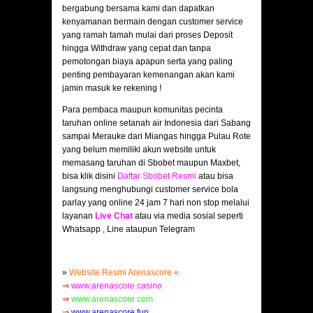
bergabung bersama kami dan dapatkan
kenyamanan bermain dengan customer service
yang ramah tamah mulai dari proses Deposit
hingga Withdraw yang cepat dan tanpa
pemotongan biaya apapun serta yang paling
penting pembayaran kemenangan akan kami
jamin masuk ke rekening !
Para pembaca maupun komunitas pecinta
taruhan online setanah air Indonesia dari Sabang
sampai Merauke dari Miangas hingga Pulau Rote
yang belum memiliki akun website untuk
memasang taruhan di Sbobet maupun Maxbet,
bisa klik disini
Daftar Sbobet Resmi
atau bisa
langsung menghubungi customer service bola
parlay yang online 24 jam 7 hari non stop melalui
layanan
Live Chat
atau via media sosial seperti
Whatsapp , Line ataupun Telegram
»
Website Resmi Arenascore
«
⇒
www.arenascore.casino
⇒
www.arenascore.com
⇒
www.arenascore.fun