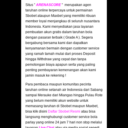
Situs ”
ARENASCORE
” merupakan agen
taruhan online terpercaya untuk permainan
Sbobet ataupun Maxbet yang memiliki ribuan
member loyal menjangkau di seluruh nusantara
Indonesia. Kami menyediakan jasa layanan
pembuatan akun gratis dalam taruhan bola
dengan pasaran terbaik ( Grade A ). Segera
bergabung bersama kami dan dapatkan
kenyamanan bermain dengan customer service
yang ramah tamah mulai dari proses Deposit
hingga Withdraw yang cepat dan tanpa
pemotongan biaya apapun serta yang paling
penting pembayaran kemenangan akan kami
jamin masuk ke rekening !
Para pembaca maupun komunitas pecinta
taruhan online setanah air Indonesia dari Sabang
sampai Merauke dari Miangas hingga Pulau Rote
yang belum memiliki akun website untuk
memasang taruhan di Sbobet maupun Maxbet,
bisa klik disini
Daftar Sbobet Resmi
atau bisa
langsung menghubungi customer service bola
parlay yang online 24 jam 7 hari non stop melalui
layanan
Live Chat
atau via media sosial seperti