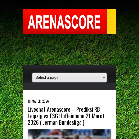
18 MARCH 2026
Livechat Arenascore – Prediksi RB
Leipzig vs TSG Hoffeinheim 21 Maret
2026 ( Jerman Bundesliga )