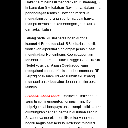
Hoffenheim berhasil menorehkan 15 menang, 5
imbang dan 6 kekalahan. Sayangnya dalam lima
pertandingan terakhir, Hoffenheim sedikit
mengalami penurunan performa usai hanya
mampu meraih dua kemenangan , dua kali seri
dan sekali kalah
Jelang partai krusial persaingan di zona
kompetisi Eropa tersebut, RB Leipzig dipastikan
tidak akan diperkuat oleh empat pemain saat
menghadapi Hoffeinheim. Keempat pemain
tersebut ialah Peter Gulacsi, Viggo Gebel, Kosta
Nedeljkovic dan Assan Ouedraogo yang
mengalami cedera. Krisis tersebut membuat RB
Leipzig tidak memiliki kedalaman skuat yang
mumpuni untuk bersaing dengan tim-tim besar
lainnya
Livechat Arenascore
– Melawan Hoffeinheim
yang tampil mengejutkan di musim ini, RB
Leipzig bakal berupaya untuk tampil solid karena
diuntungkan dengan bermain di rumah sendiri.
Sayangnya mereka memiliki rekor yang kurang
begitu bagus saat bersua Hoffeinheim baik di