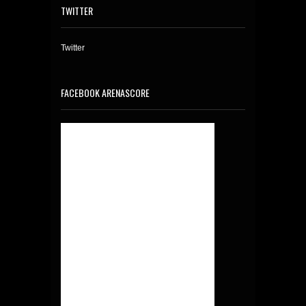
TWITTER
Twitter
FACEBOOK ARENASCORE