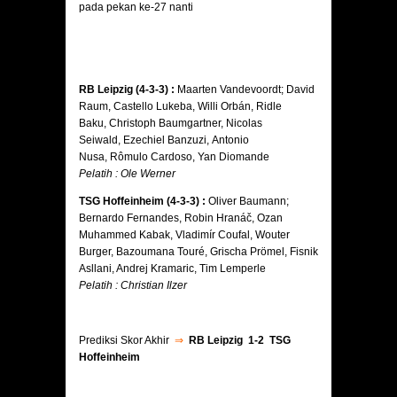
pada pekan ke-27 nanti
RB Leipzig (4-3-3) :
Maarten Vandevoordt; David
Raum, Castello Lukeba, Willi Orbán, Ridle
Baku, Christoph Baumgartner, Nicolas
Seiwald, Ezechiel Banzuzi, Antonio
Nusa, Rômulo Cardoso, Yan Diomande
Pelatih : Ole Werner
TSG Hoffeinheim (4-3-3) :
Oliver Baumann;
Bernardo Fernandes, Robin Hranáč, Ozan
Muhammed Kabak, Vladimír Coufal, Wouter
Burger, Bazoumana Touré, Grischa Prömel, Fisnik
Asllani, Andrej Kramaric, Tim Lemperle
Pelatih : Christian Ilzer
Prediksi Skor Akhir
⇒
RB Leipzig 1-2 TSG
Hoffeinheim