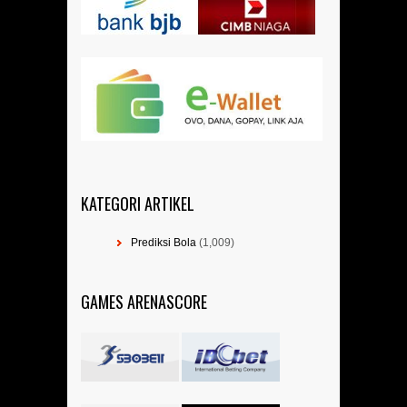
KATEGORI ARTIKEL
Prediksi Bola
(1,009)
GAMES ARENASCORE