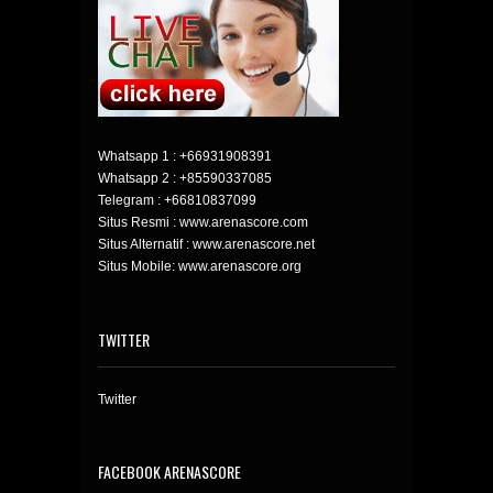
Whatsapp 1 :
+66931908391
Whatsapp 2 :
+85590337085
Telegram :
+66810837099
Situs Resmi : www.arenascore.com
Situs Alternatif : www.arenascore.net
Situs Mobile: www.arenascore.org
TWITTER
Twitter
FACEBOOK ARENASCORE