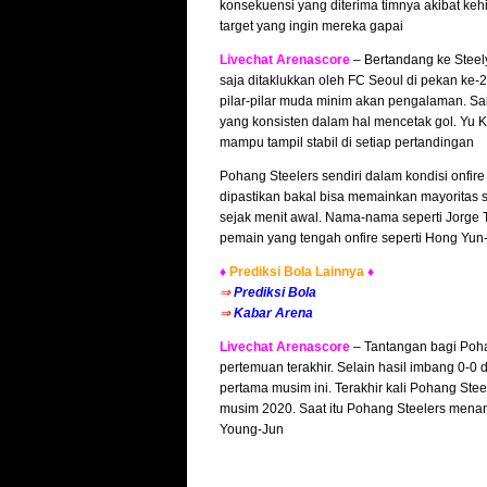
konsekuensi yang diterima timnya akibat keh
target yang ingin mereka gapai
Livechat Arenascore
– Bertandang ke Steel
saja ditaklukkan oleh FC Seoul di pekan ke-
pilar-pilar muda minim akan pengalaman. S
yang konsisten dalam hal mencetak gol. Yu
mampu tampil stabil di setiap pertandingan
Pohang Steelers sendiri dalam kondisi onfire u
dipastikan bakal bisa memainkan mayoritas 
sejak menit awal. Nama-nama seperti Jorge 
pemain yang tengah onfire seperti Hong Yun
♦
Prediksi Bola Lainnya
♦
⇒
Prediksi Bola
⇒
Kabar Arena
Livechat Arenascore
– Tantangan bagi Poh
pertemuan terakhir. Selain hasil imbang 0-0 
pertama musim ini. Terakhir kali Pohang St
musim 2020. Saat itu Pohang Steelers menan
Young-Jun