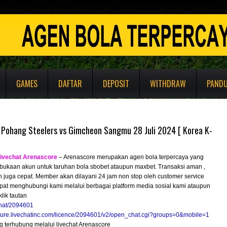
GAMES
DAFTAR
DEPOSIT
WITHDRAW
PAND
i Pohang Steelers vs Gimcheon Sangmu 28 Juli 2024 [ Korea K-
ivechat Arenascore
– Arenascore merupakan agen bola terpercaya yang
ukaan akun untuk taruhan bola sbobet ataupun maxbet. Transaksi aman ,
n juga cepat. Member akan dilayani 24 jam non stop oleh customer service
pat menghubungi kami melalui berbagai platform media sosial kami ataupun
ik tautan
.chat/2094601
ecure.livechatinc.com/licence/2094601/v2/open_chat.cgi?groups=0&mobile=1
g terhubung melalui livechat Arenascore