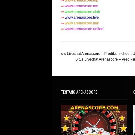
⇒
www.arenascore.top
⇒
www.arenascore.me
⇒
www.arenascore.club
⇒
www.arenascore.live
⇒
www.arenascore.link
⇒
www.arenascore.online
« «
Livechat Arenascore – Prediksi Incheon U
Situs Livechat Arenascore – Predik
TENTANG ARENASCORE
C