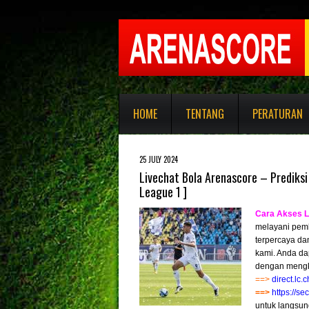
HOME
TENTANG
PERATURAN
25 JULY 2024
Livechat Bola Arenascore – Prediks
League 1 ]
Cara Akses L
melayani pemb
terpercaya da
kami. Anda da
dengan mengkl
==>
direct.lc
==>
https://s
untuk langsun