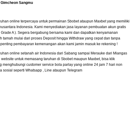
0 Gimcheon Sangmu
uhan online terpercaya untuk permainan Sbobet ataupun Maxbet yang memiliki
nusantara Indonesia. Kami menyediakan jasa layanan pembuatan akun gratis
 ( Grade A ). Segera bergabung bersama kami dan dapatkan kenyamanan
 tamah mulai dari proses Deposit hingga Withdraw yang cepat dan tanpa
 penting pembayaran kemenangan akan kami jamin masuk ke rekening !
uhan online setanah air Indonesia dari Sabang sampai Merauke dari Miangas
 website untuk memasang taruhan di Sbobet maupun Maxbet, bisa klik
g menghubungi customer service bola parlay yang online 24 jam 7 hari non
a sosial seperti Whatsapp , Line ataupun Telegram