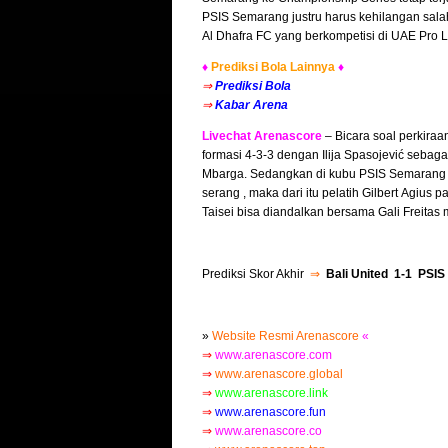
PSIS Semarang justru harus kehilangan salah
Al Dhafra FC yang berkompetisi di UAE Pro 
♦
Prediksi Bola Lainnya
♦
⇒
Prediksi Bola
⇒
Kabar Arena
Livechat Arenascore
– Bicara soal perkiraa
formasi 4-3-3 dengan Ilija Spasojević sebagai
Mbarga. Sedangkan di kubu PSIS Semarang , 
serang , maka dari itu pelatih Gilbert Agiu
Taisei bisa diandalkan bersama Gali Freitas 
Prediksi Skor Akhir
⇒
Bali United 1-1 PSI
»
Website Resmi Arenascore
«
⇒
www.arenascore.com
⇒
www.arenascore.global
⇒
www.arenascore.link
⇒
www.arenascore.fun
⇒
www.arenascore.co