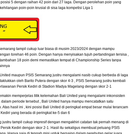
 posisi 5 dengan raihan 42 poin dari 27 laga. Dengan perolehan poin yang
i kehilangan poin-poin krusial di sisa laga kompetisi Liga 1
S Semarang tampil cukup luar biasa di musim 2023/2024 dengan mampu
engan torehan 46 poin. Dengan hanya menyisakan tujuh pertandingan tersisa ,
tambahan 18 poin demi memastikan tempat di Championship Series tanpa
lainnya
li United maupun PSIS Semarang justru mengalami nasib cukup berbeda di laga
ditaklukkan oleh Barito Putera dengan skor 4-3 , PSIS Semarang justru kembali
lawanan Persik Kediri di Stadion Madya Magelang dengan skor 2-1
semakin memperjelas titik kelemahan Bali United yang mengalami inkonsisten
a dalam periode tersebut , Bali United hanya mampu mencatatkan satu
tas hasil ini , kini posisi Bali United di peringkat empat besar mulai terancam
ediri yang berada di peringkat ke-5 dan 6
 justru tampil cukup impresif dengan mengakhiri catatan tak pernah menang di
Persik Kediri dengan skor 2-1. Hasil itu sekaligus membuat peluang PSIS
ga. Hanya saja di tengah misi untuk bersaing dalam perebutan gelar juara ,