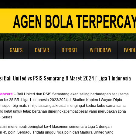
GAMES
DAFTAR
DEPOSIT
WITHDRAW
PAND
i Bali United vs PSIS Semarang 8 Maret 2024 [ Liga 1 Indonesia
nascore
– Bali United dan PSIS Semarang akan saling berhadapan satu sama
an ke-28 BRI Liga 1 Indonesia 2023/2024 di Stadion Kapten I Wayan Dipta
el super big match ini jelas sangat krusial mengingat kedua kubu sama-sama
ng ketat untuk tetap bertahan diperingkat empat besar yang merupakan zona
 Series
aat ini menempati peringkat ke-4 klasemen sementara Liga 1 dengan
45 poin. Serdadu Tridatu unggul tiga poin dari Madura United yang