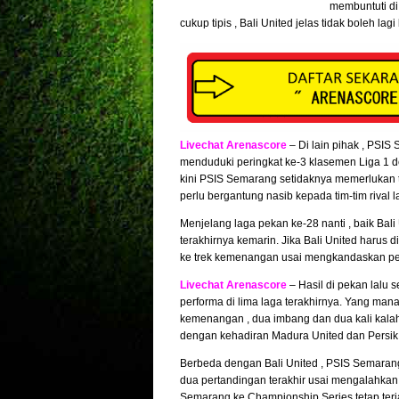
membuntuti di
cukup tipis , Bali United jelas tidak boleh lag
Livechat Arenascore
– Di lain pihak , PSI
menduduki peringkat ke-3 klasemen Liga 1 d
kini PSIS Semarang setidaknya memerlukan 
perlu bergantung nasib kepada tim-tim rival 
Menjelang laga pekan ke-28 nanti , baik Ba
terakhirnya kemarin. Jika Bali United harus 
ke trek kemenangan usai mengkandaskan per
Livechat Arenascore
– Hasil di pekan lalu 
performa di lima laga terakhirnya. Yang man
kemenangan , dua imbang dan dua kali kalah. A
dengan kehadiran Madura United dan Persik K
Berbeda dengan Bali United , PSIS Semarang
dua pertandingan terakhir usai mengalahkan 
Semarang ke Championship Series tetap terja