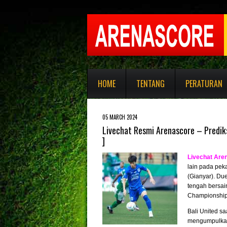
HOME
TENTANG
PERATURAN
05 MARCH 2024
Livechat Resmi Arenascore – Prediks
]
Livechat Are
lain pada pek
(Gianyar). Du
tengah bersai
Championship
Bali United s
mengumpulkan 