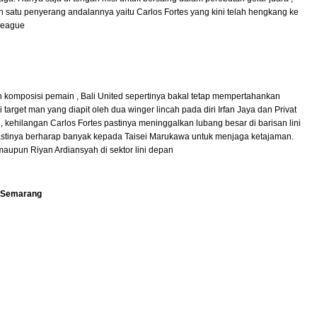
 satu penyerang andalannya yaitu Carlos Fortes yang kini telah hengkang ke
League
n komposisi pemain , Bali United sepertinya bakal tetap mempertahankan
 target man yang diapit oleh dua winger lincah pada diri Irfan Jaya dan Privat
kehilangan Carlos Fortes pastinya meninggalkan lubang besar di barisan lini
s pastinya berharap banyak kepada Taisei Marukawa untuk menjaga ketajaman.
maupun Riyan Ardiansyah di sektor lini depan
S Semarang