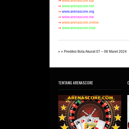
⇒
www.arenascore.top
⇒
www.arenascore.net
⇒
www.arenascore.org
⇒
www.arenascore.me
⇒
www.arenascore.online
⇒
www.arenascore.clu
b
« «
Prediksi Bola Akurat 07 – 08 Maret 2024
TENTANG ARENASCORE
C