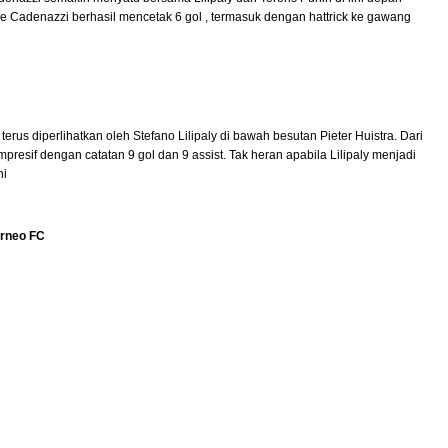
ipe Cadenazzi berhasil mencetak 6 gol , termasuk dengan hattrick ke gawang
terus diperlihatkan oleh Stefano Lilipaly di bawah besutan Pieter Huistra. Dari
impresif dengan catatan 9 gol dan 9 assist. Tak heran apabila Lilipaly menjadi
ni
orneo FC