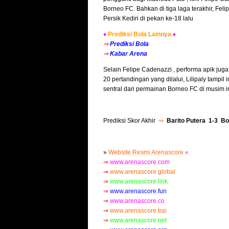
Borneo FC. Bahkan di tiga laga terakhir, Fel
Persik Kediri di pekan ke-18 lalu
♦
Prediksi Bola Lainnya
♦
⇒
Prediksi Bola
⇒
Kabar Arena
Selain Felipe Cadenazzi , performa apik juga 
20 pertandingan yang dilalui, Lilipaly tampil 
sentral dari permainan Borneo FC di musim i
Prediksi Skor Akhir
⇒
Barito Putera 1-3 B
»
Website Resmi Arenascore
«
⇒
www.arenascore.com
⇒
www.arenascore.global
⇒
www.arenascore.link
⇒
www.arenascore.fun
⇒
www.arenascore.co
⇒
www.arenascore.top
⇒
www.arenascore.net