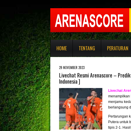
HOME
TENTANG
PERATURAN
29 NOVEMBER 2023
Livechat Resmi Arenascore – Predik
Indonesia ]
Livechat Are
menampilkan l
menjamu kedat
berlangsung 
Pertarungan ka
Putera untuk 
tipis 2-1. Has