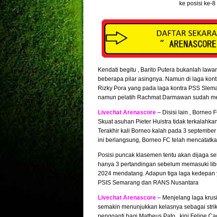
ke posisi ke-
Kendati begitu , Barito Putera bukanlah lawa
beberapa pilar asingnya. Namun di laga kontr
Rizky Pora yang pada laga kontra PSS Slema
namun pelatih Rachmat Darmawan sudah m
Livechat Arenascore
– Disisi lain , Borne
Skuat asuhan Pieter Huistra tidak terkalahka
Terakhir kali Borneo kalah pada 3 septembe
ini berlangsung, Borneo FC telah mencatatk
Posisi puncak klasemen tentu akan dijaga s
hanya 3 pertandingan sebelum memasuki libu
2024 mendatang. Adapun tiga laga kedepan ya
PSIS Semarang dan RANS Nusantara
Livechat Arenascore
– Menjelang laga krusia
semakin menunjukkan kelasnya sebagai strik
pengganti bagi Matheus Pato , kini Felipe Ca