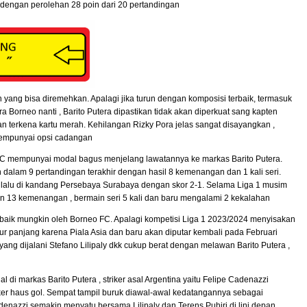
8 dengan perolehan 28 poin dari 20 pertandingan
n yang bisa diremehkan. Apalagi jika turun dengan komposisi terbaik, termasuk
a Borneo nanti , Barito Putera dipastikan tidak akan diperkuat sang kapten
n terkena kartu merah. Kehilangan Rizky Pora jelas sangat disayangkan ,
empunyai opsi cadangan
o FC mempunyai modal bagus menjelang lawatannya ke markas Barito Putera.
n dalam 9 pertandingan terakhir dengan hasil 8 kemenangan dan 1 kali seri.
r lalu di kandang Persebaya Surabaya dengan skor 2-1. Selama Liga 1 musim
an 13 kemenangan , bermain seri 5 kali dan baru mengalami 2 kekalahan
ebaik mungkin oleh Borneo FC. Apalagi kompetisi Liga 1 2023/2024 menyisakan
r panjang karena Piala Asia dan baru akan diputar kembali pada Februari
ng dijalani Stefano Lilipaly dkk cukup berat dengan melawan Barito Putera ,
l di markas Barito Putera , striker asal Argentina yaitu Felipe Cadenazzi
er haus gol. Sempat tampil buruk diawal-awal kedatangannya sebagai
denazzi semakin menyatu bersama Lilipaly dan Terens Puhiri di lini depan