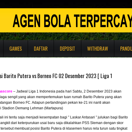
GAMES
DAFTAR
DEPOSIT
WITHDRAW
PAND
si Barito Putera vs Borneo FC 02 Desember 2023 [ Liga 1
nascore
– Jadwal Liga 1 Indonesia pada hari Sabtu, 2 Desember 2023 akan
aga sengit yang akan mempertemukan tuan rumah Barito Putera yang akan
angan Borneo FC. Adapun pertandingan pekan ke-21 ini nanti akan
di Stadion Demang Lehman (Martapura)
li ini tentu saja menjadi kesempatan bagi ” Laskar Antasari ” julukan bagi Barito
bangkit dari keterpurukan usai baru saja dikalahkan PSS Sleman dengan skor
il tersebut membuat posisi Barito Putera di klasemen harus rela turun satu tingkat