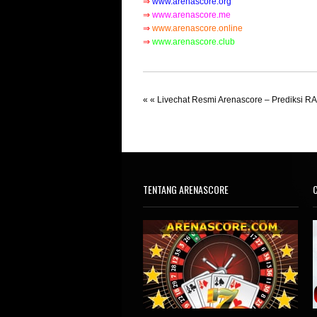
⇒
www.arenascore.org
⇒
www.arenascore.me
⇒
www.arenascore.online
⇒
www.arenascore.club
« «
Livechat Resmi Arenascore – Prediksi R
TENTANG ARENASCORE
C