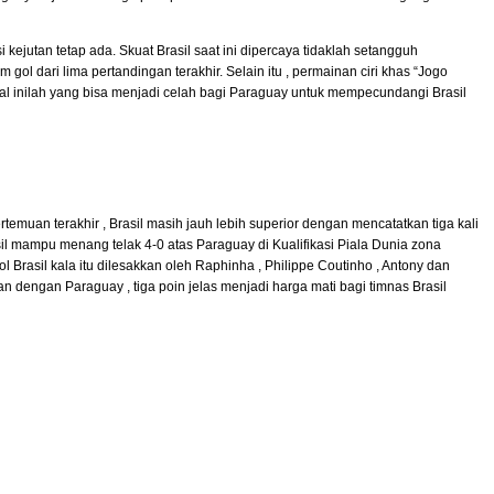
i kejutan tetap ada. Skuat Brasil saat ini dipercaya tidaklah setangguh
ol dari lima pertandingan terakhir. Selain itu , permainan ciri khas “Jogo
 Hal inilah yang bisa menjadi celah bagi Paraguay untuk mempecundangi Brasil
rtemuan terakhir , Brasil masih jauh lebih superior dengan mencatatkan tiga kali
il mampu menang telak 4-0 atas Paraguay di Kualifikasi Piala Dunia zona
 Brasil kala itu dilesakkan oleh Raphinha , Philippe Coutinho , Antony dan
n dengan Paraguay , tiga poin jelas menjadi harga mati bagi timnas Brasil