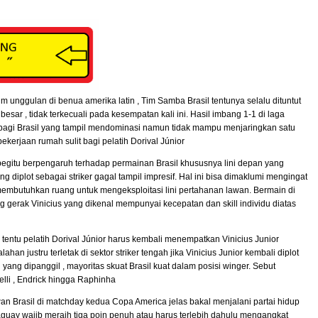
im unggulan di benua amerika latin , Tim Samba Brasil tentunya selalu dituntut
besar , tidak terkecuali pada kesempatan kali ini. Hasil imbang 1-1 di laga
k bagi Brasil yang tampil mendominasi namun tidak mampu menjaringkan satu
ekerjaan rumah sulit bagi pelatih Dorival Júnior
begitu berpengaruh terhadap permainan Brasil khususnya lini depan yang
g diplot sebagai striker gagal tampil impresif. Hal ini bisa dimaklumi mengingat
membutuhkan ruang untuk mengeksploitasi lini pertahanan lawan. Bermain di
ng gerak Vinicius yang dikenal mempunyai kecepatan dan skill individu diatas
, tentu pelatih Dorival Júnior harus kembali menempatkan Vinicius Junior
han justru terletak di sektor striker tengah jika Vinicius Junior kembali diplot
ang dipanggil , mayoritas skuat Brasil kuat dalam posisi winger. Sebut
nelli , Endrick hingga Raphinha
wan Brasil di matchday kedua Copa America jelas bakal menjalani partai hidup
aguay wajib meraih tiga poin penuh atau harus terlebih dahulu mengangkat