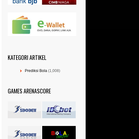
KATEGORI ARTIKEL
Prediksi Bola
(1,008)
GAMES ARENASCORE