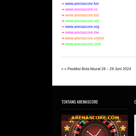
⇒
www.arenascore.fun
⇒
www.arenascore.co
⇒
www.arenascore.top
⇒
www.arenascore.net
⇒
www.arenascore.org
⇒
www.arenascore.me
⇒
www.arenascore.online
⇒
www.arenascore.clu
b
« «
Prediksi Bola Akurat 28 – 29 Juni 2024
TENTANG ARENASCORE
C