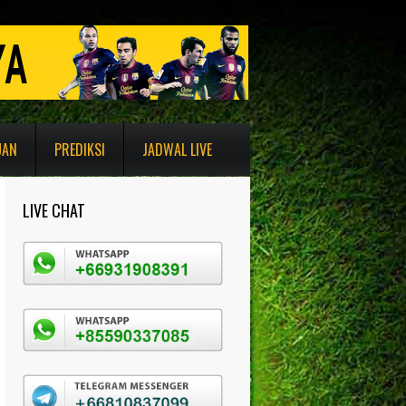
UAN
PREDIKSI
JADWAL LIVE
LIVE CHAT