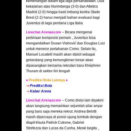
kemenangan dalam tiga laga persahabatan. Dua
kekalahan atas Norimberga (3-0) dan Atletico
Madrid (2-0) hingga hasil imbang kontra Stade
Brest (2-2) harus menjadi bahan evaluasi bagi
Juventus di laga perdana Liga Italia
Livechat Arenascore
– Bicara mengenai
perkiraan komposisi pemain , Juventus bisa
mengandalkan Dusan Vlahović dan Douglas Luiz
untuk meneror pertahanan Como. Selain itu,
Manuel Locatelli masih akan diplot sebagai
gelandang yang kemungkinan besar akan
dipasangkan bersama rekrutan baru Khéphren
Thuram di sektor lini tengah
♦
Prediksi Bola Lainnya
♦
⇒
Prediksi Bola
⇒
Kabar Arena
Livechat Arenascore
– Como disisi lain diyakini
akan langsung memainkan sejumlah pilar anyar
yang baru saja mereka rekrut. Andrea Belotti
masih dipercaya di posisi ujung tombak dengan
diapit trisula Patrick Cutrone, Gabriel
Strefezza dan Lucas da Cunha. Meski begitu ,