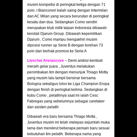
musim kompetisi di peringkat ketiga dengan 71
poin. I Bianconeri kalah saing dengan Intermilan
dan AC Milan yang secara berurutan di peringkat
kesatu dan dua. Sedangkan Como sendiri
merupakan klub milik taipan Indonesia dibawah
kendali Djarum Group. Dibawah kepemilikan
Djarum , Como mampu mengakhiri musim
diposisi runner up Serie B dengan torehan 73
poin dan berhak promosi ke Serie A
Livechat Arenascore
– Demi ambisi kembali
meraih gelar juara , Juventus melakukan
perombakan tim dengan menunjuk Thiago Motta
yang musim lalu tampil bersinar bersama
Bologna sekaligus lolos ke Liga Champion Eropa
dengan finish di peringkat kelima. Sedangkan di
kubu Como , pelatihnya saat ini ialah Cesc
Fabregas yang sebelumnya sebagai caretaker
dan asisten pelatih
Dibawah era baru bersama Thiago Motta ,
Juventus musim ini telah melepas sejumlah muka
lama dan merekrut beberapa pemain baru sesuai
kebutuhan tim pelatih. Beberapa nama yang