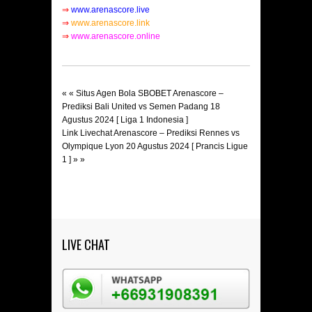
⇒
www.arenascore.live
⇒
www.arenascore.link
⇒
www.arenascore.online
« «
Situs Agen Bola SBOBET Arenascore –
Prediksi Bali United vs Semen Padang 18
Agustus 2024 [ Liga 1 Indonesia ]
Link Livechat Arenascore – Prediksi Rennes vs
Olympique Lyon 20 Agustus 2024 [ Prancis Ligue
1 ]
» »
LIVE CHAT