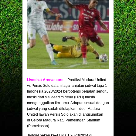
Livechat Arenascore
– Prediksi Madura United
vs Persis Solo dalam laga lanjutan jadwal Liga 1
Indonesia 2023/2024 berpotensi berjalan sengit ,
meski dari sisi
head to head
(H2H) masih
mengunggulkan tim tamu. Adapun sesuai dengan
jadwal yang sudah ditetapkan , duel Madura
United lawan Persis Solo akan dilangsungkan
di Gelora Madura Ratu Pamelingan Stadium
(Pamekasan)
Jadwal pekan ke-4 Liga 1 2023/2024 di