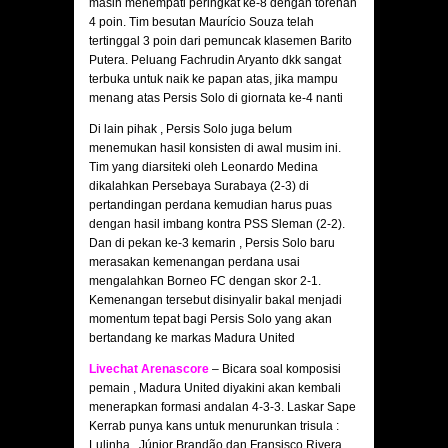
masih menempati peringkat ke-8 dengan torehan
4 poin. Tim besutan Maurício Souza telah
tertinggal 3 poin dari pemuncak klasemen Barito
Putera. Peluang Fachrudin Aryanto dkk sangat
terbuka untuk naik ke papan atas, jika mampu
menang atas Persis Solo di giornata ke-4 nanti
Di lain pihak , Persis Solo juga belum
menemukan hasil konsisten di awal musim ini.
Tim yang diarsiteki oleh Leonardo Medina
dikalahkan Persebaya Surabaya (2-3) di
pertandingan perdana kemudian harus puas
dengan hasil imbang kontra PSS Sleman (2-2).
Dan di pekan ke-3 kemarin , Persis Solo baru
merasakan kemenangan perdana usai
mengalahkan Borneo FC dengan skor 2-1.
Kemenangan tersebut disinyalir bakal menjadi
momentum tepat bagi Persis Solo yang akan
bertandang ke markas Madura United
Livechat Arenascore
– Bicara soal komposisi
pemain , Madura United diyakini akan kembali
menerapkan formasi andalan 4-3-3. Laskar Sape
Kerrab punya kans untuk menurunkan trisula :
Lulinha , Júnior Brandão dan Fransisco Rivera.