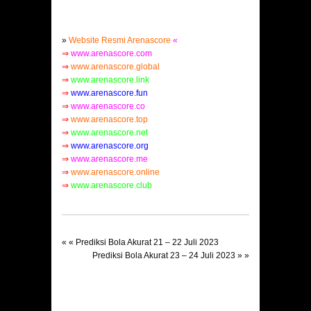
»
Website Resmi Arenascore
«
⇒
www.arenascore.com
⇒
www.arenascore.global
⇒
www.arenascore.link
⇒
www.arenascore.fun
⇒
www.arenascore.co
⇒
www.arenascore.top
⇒
www.arenascore.net
⇒
www.arenascore.org
⇒
www.arenascore.me
⇒
www.arenascore.online
⇒
www.arenascore.club
« «
Prediksi Bola Akurat 21 – 22 Juli 2023
Prediksi Bola Akurat 23 – 24 Juli 2023
» »