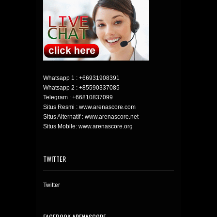
Whatsapp 1 :
+66931908391
Whatsapp 2 :
+85590337085
Telegram :
+66810837099
Situs Resmi : www.arenascore.com
Situs Alternatif : www.arenascore.net
Situs Mobile: www.arenascore.org
TWITTER
Twitter
FACEBOOK ARENASCORE