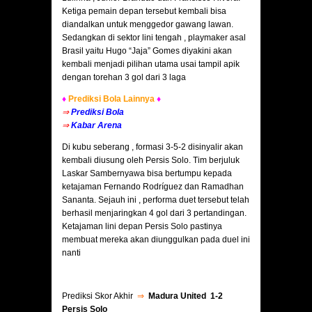
Ketiga pemain depan tersebut kembali bisa
diandalkan untuk menggedor gawang lawan.
Sedangkan di sektor lini tengah , playmaker asal
Brasil yaitu Hugo “Jaja” Gomes diyakini akan
kembali menjadi pilihan utama usai tampil apik
dengan torehan 3 gol dari 3 laga
♦
Prediksi Bola Lainnya
♦
⇒
Prediksi Bola
⇒
Kabar Arena
Di kubu seberang , formasi 3-5-2 disinyalir akan
kembali diusung oleh Persis Solo. Tim berjuluk
Laskar Sambernyawa bisa bertumpu kepada
ketajaman Fernando Rodríguez dan Ramadhan
Sananta. Sejauh ini , performa duet tersebut telah
berhasil menjaringkan 4 gol dari 3 pertandingan.
Ketajaman lini depan Persis Solo pastinya
membuat mereka akan diunggulkan pada duel ini
nanti
Prediksi Skor Akhir
⇒
Madura United 1-2
Persis Solo