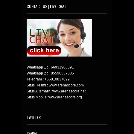
CONTACT US | LIVE CHAT
Whatsapp 1 :
+66931908391
Whatsapp 2 :
+85590337085
Telegram :
+66810837099
Situs Resmi : www.arenascore.com
Situs Alternatif : www.arenascore.net
Situs Mobile: www.arenascore.org
TWITTER
Twitter