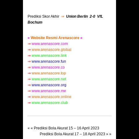
Prediksi Skor Akhir
⇒
Union Berlin 2-0 VfL
Bochum
»
Website Resmi Arenascore
«
⇒
www.arenascore.com
⇒
www.arenascore.global
⇒
www.arenascore.link
⇒
www.arenascore.fun
⇒
www.arenascore.co
⇒
www.arenascore.top
⇒
www.arenascore.net
⇒
www.arenascore.org
⇒
www.arenascore.me
⇒
www.arenascore.online
⇒
www.arenascore.club
« «
Prediksi Bola Akurat 15 – 16 April 2023
Prediksi Bola Akurat 17 – 18 April 2023
» »