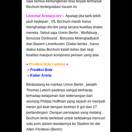
saja semua kemungkinan bisa terjadi termasuk
Bochum terdegradasi musim ini
Livechat Arenascore
– Apalagi jika tarik lebih
jauh kedepan , VfL Bochum masih harus
menghadapi tim-tim yang secara kualitas diatas
mereka. Sebut saja Union Berlin , Wolfsburg ,
Borussia Dortmund , Borussia Moengladbach
dan Bayern Leverkusen. Diatas kertas , harus
diakui kalau Bochum kalah kelas dari segi
kualitas maupun komposisi pemain yang ada
♦
Prediksi Bola Lainnya
♦
⇒
Prediksi Bola
⇒
Kabar Arena
Bertandang ke markas Union Berlin , pelatih
Thomas Letsch pastinya sangat berharap
terhadap ketajaman dan ketenangan dari
seorang Philipp Hoffman yang sejauh ini menjadi
mesin gol klub dengan torehan 8 gol dari 27
pertandingan. Dengan persiapan yang matang ,
Bochum tentu bertekad untuk setidaknya mencuri
satu poin dalam lawatannya ke Stadion An der
Alten Försterei (Berlin)