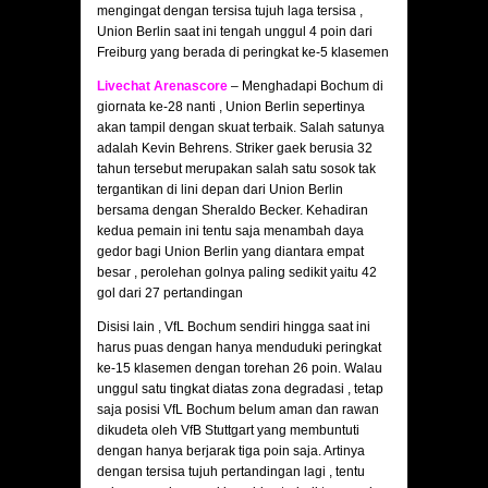
mengingat dengan tersisa tujuh laga tersisa ,
Union Berlin saat ini tengah unggul 4 poin dari
Freiburg yang berada di peringkat ke-5 klasemen
Livechat Arenascore
– Menghadapi Bochum di
giornata ke-28 nanti , Union Berlin sepertinya
akan tampil dengan skuat terbaik. Salah satunya
adalah Kevin Behrens. Striker gaek berusia 32
tahun tersebut merupakan salah satu sosok tak
tergantikan di lini depan dari Union Berlin
bersama dengan Sheraldo Becker. Kehadiran
kedua pemain ini tentu saja menambah daya
gedor bagi Union Berlin yang diantara empat
besar , perolehan golnya paling sedikit yaitu 42
gol dari 27 pertandingan
Disisi lain , VfL Bochum sendiri hingga saat ini
harus puas dengan hanya menduduki peringkat
ke-15 klasemen dengan torehan 26 poin. Walau
unggul satu tingkat diatas zona degradasi , tetap
saja posisi VfL Bochum belum aman dan rawan
dikudeta oleh VfB Stuttgart yang membuntuti
dengan hanya berjarak tiga poin saja. Artinya
dengan tersisa tujuh pertandingan lagi , tentu