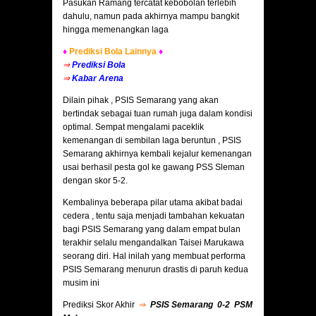
Pasukan Ramang tercatat kebobolan terlebih
dahulu, namun pada akhirnya mampu bangkit
hingga memenangkan laga
♦
Prediksi Bola Lainnya
♦
⇒
Prediksi Bola
⇒
Kabar Arena
Dilain pihak , PSIS Semarang yang akan
bertindak sebagai tuan rumah juga dalam kondisi
optimal. Sempat mengalami paceklik
kemenangan di sembilan laga beruntun , PSIS
Semarang akhirnya kembali kejalur kemenangan
usai berhasil pesta gol ke gawang PSS Sleman
dengan skor 5-2.
Kembalinya beberapa pilar utama akibat badai
cedera , tentu saja menjadi tambahan kekuatan
bagi PSIS Semarang yang dalam empat bulan
terakhir selalu mengandalkan Taisei Marukawa
seorang diri. Hal inilah yang membuat performa
PSIS Semarang menurun drastis di paruh kedua
musim ini
Prediksi Skor Akhir
⇒
PSIS Semarang 0-2 PSM