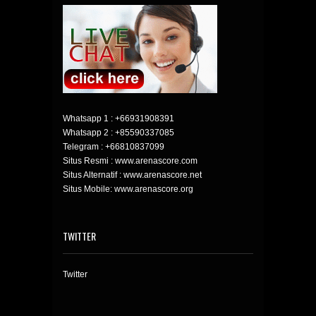
Whatsapp 1 :
+66931908391
Whatsapp 2 :
+85590337085
Telegram :
+66810837099
Situs Resmi : www.arenascore.com
Situs Alternatif : www.arenascore.net
Situs Mobile: www.arenascore.org
TWITTER
Twitter