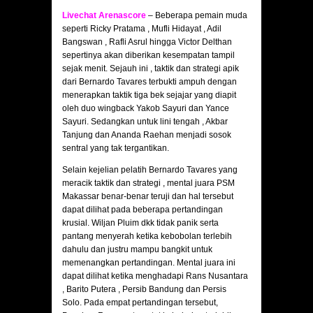
Livechat Arenascore
– Beberapa pemain muda
seperti Ricky Pratama , Mufli Hidayat , Adil
Bangswan , Rafli Asrul hingga Victor Delthan
sepertinya akan diberikan kesempatan tampil
sejak menit. Sejauh ini , taktik dan strategi apik
dari Bernardo Tavares terbukti ampuh dengan
menerapkan taktik tiga bek sejajar yang diapit
oleh duo wingback Yakob Sayuri dan Yance
Sayuri. Sedangkan untuk lini tengah , Akbar
Tanjung dan Ananda Raehan menjadi sosok
sentral yang tak tergantikan.
Selain kejelian pelatih Bernardo Tavares yang
meracik taktik dan strategi , mental juara PSM
Makassar benar-benar teruji dan hal tersebut
dapat dilihat pada beberapa pertandingan
krusial. Wiljan Pluim dkk tidak panik serta
pantang menyerah ketika kebobolan terlebih
dahulu dan justru mampu bangkit untuk
memenangkan pertandingan. Mental juara ini
dapat dilihat ketika menghadapi Rans Nusantara
, Barito Putera , Persib Bandung dan Persis
Solo. Pada empat pertandingan tersebut,