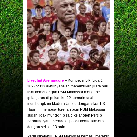
Livechat Arenascore
– Kompetisi BRI Liga 1
2022/2023 akhirnya telah menemukan juara baru
usai kemenangan PSM Makassar mengunci
gelar juara di pekan ke-32 kemarin usai
membungkam Madura United dengan skor 1-3.
Hasil ini membuat torehan poin PSM Makassar
sudah tidak mungkin bisa dikejar oleh Persib
Bandung yang berada di posisi kedua klasemen
dengan selisih 13 poin
Perlu diketahui , PSM Makassar berhasil merebut