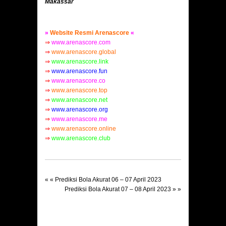
Makassar
»
Website Resmi Arenascore
«
⇒
www.arenascore.com
⇒
www.arenascore.global
⇒
www.arenascore.link
⇒
www.arenascore.fun
⇒
www.arenascore.co
⇒
www.arenascore.top
⇒
www.arenascore.net
⇒
www.arenascore.org
⇒
www.arenascore.me
⇒
www.arenascore.online
⇒
www.arenascore.club
« «
Prediksi Bola Akurat 06 – 07 April 2023
Prediksi Bola Akurat 07 – 08 April 2023
» »