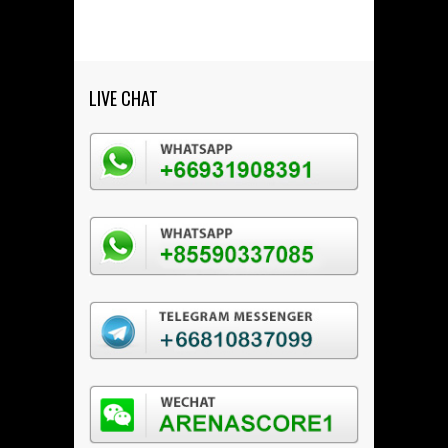
LIVE CHAT