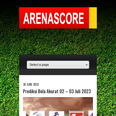
30 JUNE 2023
Prediksi Bola Akurat 02 – 03 Juli 2023