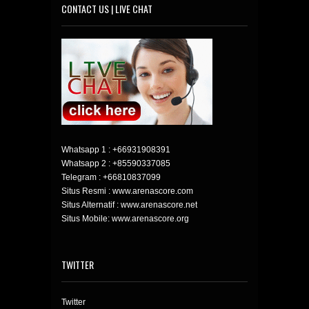
CONTACT US | LIVE CHAT
Whatsapp 1 :
+66931908391
Whatsapp 2 :
+85590337085
Telegram :
+66810837099
Situs Resmi : www.arenascore.com
Situs Alternatif : www.arenascore.net
Situs Mobile: www.arenascore.org
TWITTER
Twitter