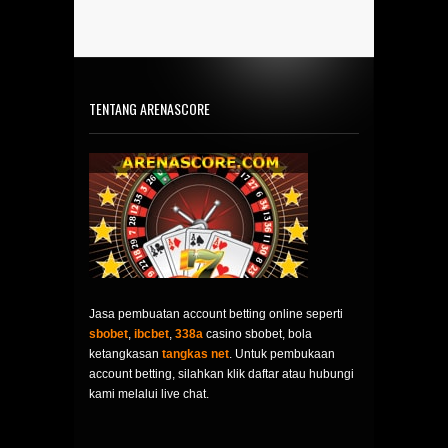
TENTANG ARENASCORE
Jasa pembuatan account betting online seperti
sbobet
,
ibcbet
,
338a
casino sbobet, bola
ketangkasan
tangkas net
. Untuk pembukaan
account betting, silahkan klik daftar atau hubungi
kami melalui live chat.