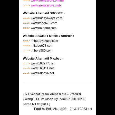
===>
www.arenascore.online
===>
www.arenascore.club
Website Alternatif SBOBET :
===>
www.budayakaya.com
===>
www.kobe678.com
===>
www.bola580.com
Website SBOBET Mobile / Android :
===>
m.budayakaya.com
===>
m.kobe678.com
===>
m.bola580.com
Website Alternatif Maxbet :
===>
www.168977.net
===>
www.168111.net
===>
www.68nova.net
« «
Livechat Resmi Arenascore – Prediksi
Gwangju FC vs Ulsan Hyundai 02 Juli 2023 [
Korea K-League 1 ]
Prediksi Bola Akurat 03 – 04 Juli 2023
» »