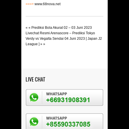
===>
www.68nova.net
« «
Prediksi Bola Akurat 02 – 03 Juni 2023
Livechat Resmi Arenascore – Prediksi Tokyo
Verdy vs Vegalta Sendai 04 Juni 2023 [ Japan J2
League ]
» »
LIVE CHAT