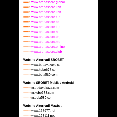
===>
www.arenascore.global
===>
www.arenascore.link
===>
www.arenascore.link
===>
www.arenascore.fun
===>
www.arenascore.co
===>
www.arenascore.top
===>
www.arenascore.net
===>
www.arenascore.org
===>
www.arenascore.me
===>
www.arenascore.online
===>
www.arenascore.club
Website Alternatif SBOBET :
===>
www.budayakaya.com
===>
www.kobe678.com
===>
www.bola580.com
Website SBOBET Mobile / Android :
===>
m.budayakaya.com
===>
m.kobe678.com
===>
m.bola580.com
Website Alternatif Maxbet :
===>
www.168977.net
===>
www.168111.net