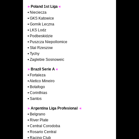
»
Poland 1st Liga
«
• Nieciecza
• GKS Katowice
• Gornik Leczna
• LKS Lodz
• Podbeskidzie
• Puszcza Niepollomice
• Stal Rzeszow
• Tychy
• Zaglebie Sosnoweic
»
Brazil Serie A
«
• Fortaleza
• Aletico Mineiro
• Botafogo
• Corinthias
• Santos
»
Argentina Liga Profesional
«
• Belgrano
• River Plate
• Central Corodoba
• Rosario Central
• Racing Club