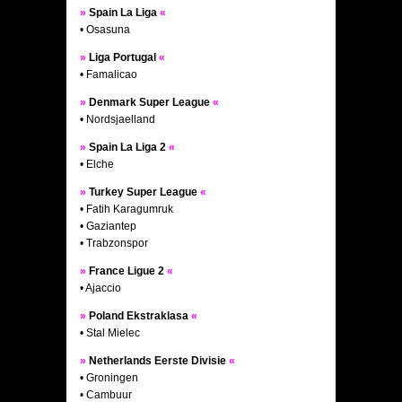
»
Spain La Liga
«
• Osasuna
»
Liga Portugal
«
• Famalicao
»
Denmark Super League
«
• Nordsjaelland
»
Spain La Liga 2
«
• Elche
»
Turkey Super League
«
• Fatih Karagumruk
• Gaziantep
• Trabzonspor
»
France Ligue 2
«
• Ajaccio
»
Poland Ekstraklasa
«
• Stal Mielec
»
Netherlands Eerste Divisie
«
• Groningen
• Cambuur