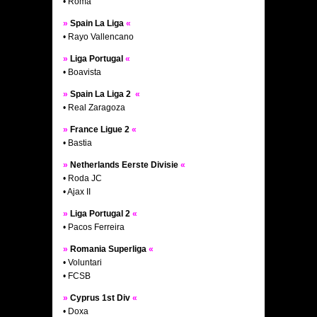
• Roma
»
Spain La Liga
«
• Rayo Vallencano
»
Liga Portugal
«
• Boavista
»
Spain La Liga 2
«
• Real Zaragoza
»
France Ligue 2
«
• Bastia
»
Netherlands Eerste Divisie
«
• Roda JC
• Ajax II
»
Liga Portugal 2
«
• Pacos Ferreira
»
Romania Superliga
«
• Voluntari
• FCSB
»
Cyprus 1st Div
«
• Doxa