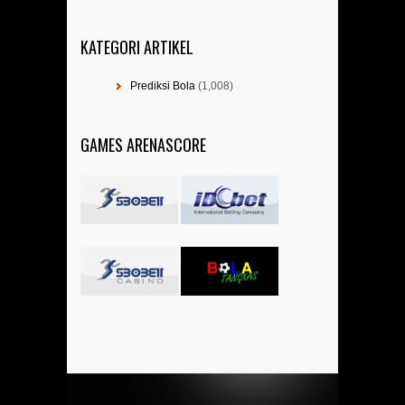
KATEGORI ARTIKEL
Prediksi Bola
(1,008)
GAMES ARENASCORE