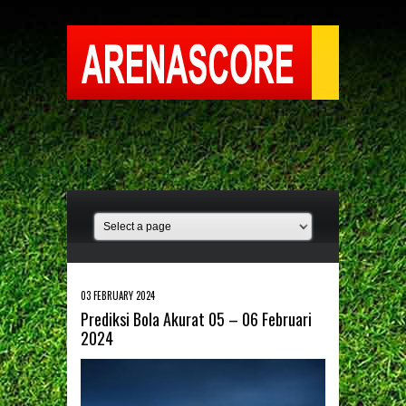
03 FEBRUARY 2024
Prediksi Bola Akurat 05 – 06 Februari
2024