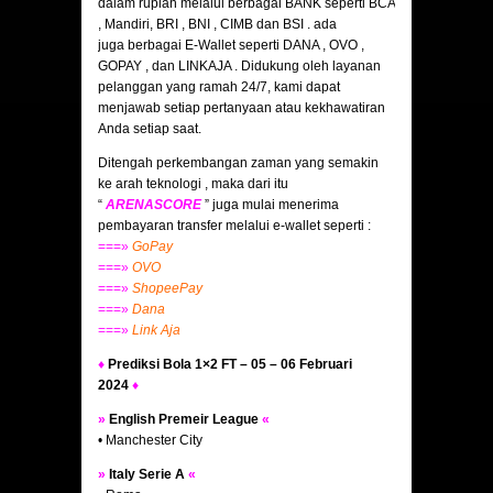
dalam rupiah melalui berbagai BANK seperti BCA
, Mandiri, BRI , BNI , CIMB dan BSI . ada
juga berbagai E-Wallet seperti DANA , OVO ,
GOPAY , dan LINKAJA . Didukung oleh layanan
pelanggan yang ramah 24/7, kami dapat
menjawab setiap pertanyaan atau kekhawatiran
Anda setiap saat.
Ditengah perkembangan zaman yang semakin
ke arah teknologi , maka dari itu
“
ARENASCORE
” juga mulai menerima
pembayaran transfer melalui e-wallet seperti :
===»
GoPay
===»
OVO
===»
ShopeePay
===»
Dana
===»
Link Aja
♦
Prediksi Bola 1×2 FT – 05 – 06 Februari
2024
♦
»
English Premeir League
«
• Manchester City
»
Italy Serie A
«