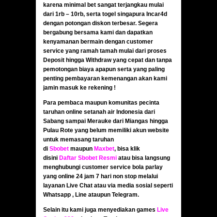
karena minimal bet sangat terjangkau mulai
dari 1rb – 10rb, serta togel singapura Incar4d
dengan potongan diskon terbesar. Segera
bergabung bersama kami dan dapatkan
kenyamanan bermain dengan customer
service yang ramah tamah mulai dari proses
Deposit hingga Withdraw yang cepat dan tanpa
pemotongan biaya apapun serta yang paling
penting pembayaran kemenangan akan kami
jamin masuk ke rekening !
Para pembaca maupun komunitas pecinta
taruhan online setanah air Indonesia dari
Sabang sampai Merauke dari Miangas hingga
Pulau Rote yang belum memiliki akun website
untuk memasang taruhan
di
Sbobet
maupun
Maxbet
, bisa klik
disini
Daftar Sbobet Resmi
atau bisa langsung
menghubungi customer service bola parlay
yang online 24 jam 7 hari non stop melalui
layanan Live Chat atau via media sosial seperti
Whatsapp , Line ataupun Telegram.
Selain itu kami juga menyediakan games
Live