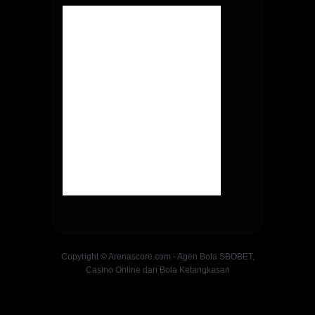
Copyright © Arenascore.com - Agen Bola SBOBET,
Casino Online dan Bola Ketangkasan