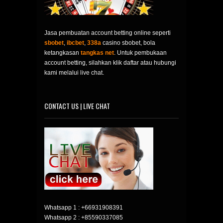
Jasa pembuatan account betting online seperti
sbobet
,
ibcbet
,
338a
casino sbobet, bola
ketangkasan
tangkas net
. Untuk pembukaan
account betting, silahkan klik daftar atau hubungi
kami melalui live chat.
CONTACT US | LIVE CHAT
Whatsapp 1 :
+66931908391
Whatsapp 2 :
+85590337085