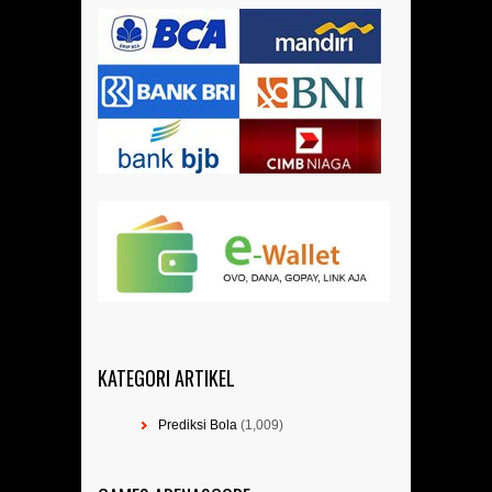
KATEGORI ARTIKEL
Prediksi Bola
(1,009)