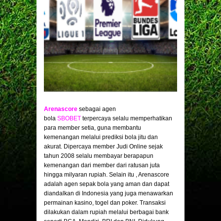
Arenascore
sebagai agen
bola
SBOBET
terpercaya selalu memperhatikan
para member setia, guna membantu
kemenangan melalui prediksi bola jitu dan
akurat. Dipercaya member Judi Online sejak
tahun 2008 selalu membayar berapapun
kemenangan dari member dari ratusan juta
hingga milyaran rupiah. Selain itu , Arenascore
adalah agen sepak bola yang aman dan dapat
diandalkan di Indonesia yang juga menawarkan
permainan kasino, togel dan poker. Transaksi
dilakukan dalam rupiah melalui berbagai bank