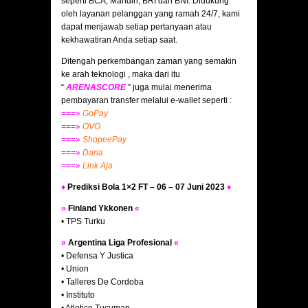
seperti BCA, Mandiri, BRI dan BNI. Didukung
oleh layanan pelanggan yang ramah 24/7, kami
dapat menjawab setiap pertanyaan atau
kekhawatiran Anda setiap saat.
Ditengah perkembangan zaman yang semakin
ke arah teknologi , maka dari itu
“
ARENASCORE
” juga mulai menerima
pembayaran transfer melalui e-wallet seperti :
===»
GoPay
===»
OVO
===»
ShopeePay
===»
Dana
===»
Link Aja
♦
Prediksi Bola 1×2 FT – 06 – 07 Juni 2023
♦
»
Finland Ykkonen
«
• TPS Turku
»
Argentina Liga Profesional
«
• Defensa Y Justica
• Union
• Talleres De Cordoba
• Instituto