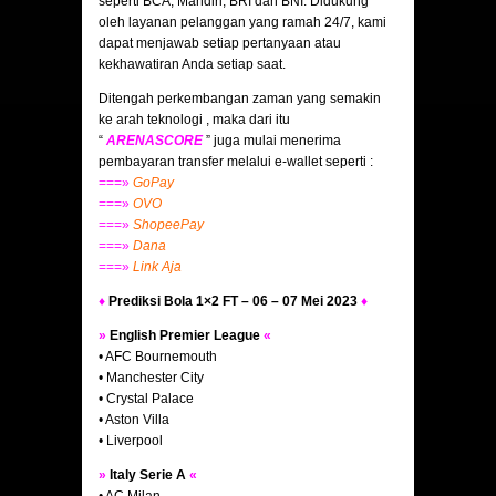
seperti BCA, Mandiri, BRI dan BNI. Didukung
oleh layanan pelanggan yang ramah 24/7, kami
dapat menjawab setiap pertanyaan atau
kekhawatiran Anda setiap saat.
Ditengah perkembangan zaman yang semakin
ke arah teknologi , maka dari itu
“
ARENASCORE
” juga mulai menerima
pembayaran transfer melalui e-wallet seperti :
===»
GoPay
===»
OVO
===»
ShopeePay
===»
Dana
===»
Link Aja
♦
Prediksi Bola 1×2 FT – 06 – 07 Mei 2023
♦
»
English Premier League
«
• AFC Bournemouth
• Manchester City
• Crystal Palace
• Aston Villa
• Liverpool
»
Italy Serie A
«