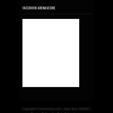
FACEBOOK ARENASCORE
Copyright © Arenascore.com - Agen Bola SBOBET,