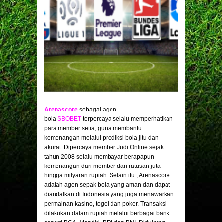
Arenascore
sebagai agen
bola
SBOBET
terpercaya selalu memperhatikan
para member setia, guna membantu
kemenangan melalui prediksi bola jitu dan
akurat. Dipercaya member Judi Online sejak
tahun 2008 selalu membayar berapapun
kemenangan dari member dari ratusan juta
hingga milyaran rupiah. Selain itu , Arenascore
adalah agen sepak bola yang aman dan dapat
diandalkan di Indonesia yang juga menawarkan
permainan kasino, togel dan poker. Transaksi
dilakukan dalam rupiah melalui berbagai bank