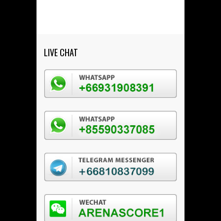
LIVE CHAT