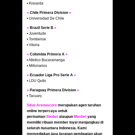
• Kisvarda
»
Chile Primera Division
«
• Universidad De Chile
»
Brazil Serie B
«
• Juventude
• Tombense
• Vitoria
»
Colombia Primera A
«
• Atletico Bucaramanga
• Millonarios
»
Ecuador Liga Pro Serie A
«
• LDU Quito
»
Paraguay Primera Division
«
• Tacuary
Situs Arenascore
merupakan agen taruhan
online terpercaya untuk
permainan
Sbobet
ataupun
Maxbet
yang
memiliki ribuan member loyal menjangkau di
seluruh nusantara Indonesia. Kami
menyediakan jasa layanan pembuatan akun