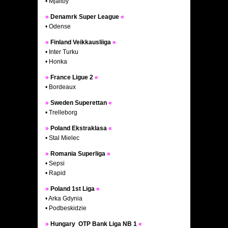
• Mjallby
»
Denamrk Super League
«
• Odense
»
Finland Veikkausliiga
«
• Inter Turku
• Honka
»
France Ligue 2
«
• Bordeaux
»
Sweden Superettan
«
• Trelleborg
»
Poland Ekstraklasa
«
• Stal Mielec
»
Romania Superliga
«
• Sepsi
• Rapid
»
Poland 1st Liga
«
• Arka Gdynia
• Podbeskidzie
»
Hungary OTP Bank Liga NB 1
«