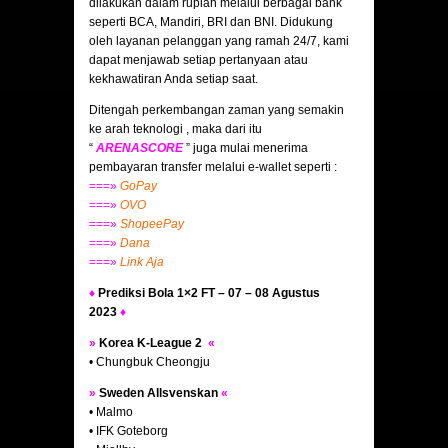
dilakukan dalam rupiah melalui berbagai bank
seperti BCA, Mandiri, BRI dan BNI. Didukung
oleh layanan pelanggan yang ramah 24/7, kami
dapat menjawab setiap pertanyaan atau
kekhawatiran Anda setiap saat.
Ditengah perkembangan zaman yang semakin
ke arah teknologi , maka dari itu
“
ARENASCORE
” juga mulai menerima
pembayaran transfer melalui e-wallet seperti :
===»
GoPay
===»
OVO
===»
ShopeePay
===»
Dana
===»
Link Aja
♦
Prediksi Bola 1×2 FT – 07 – 08 Agustus
2023
♦
»
Korea K-League 2
«
• Chungbuk Cheongju
»
Sweden Allsvenskan
«
• Malmo
• IFK Goteborg