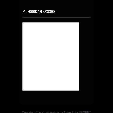
FACEBOOK ARENASCORE
Copyright © Arenascore.com - Agen Bola SBOBET,