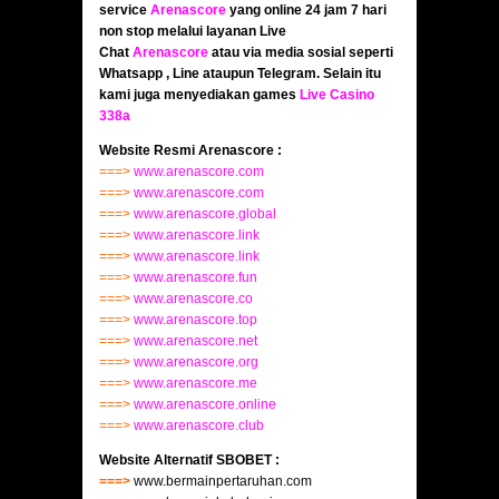
service
Arenascore
yang online 24 jam 7 hari
non stop melalui layanan Live
Chat
Arenascore
atau via media sosial seperti
Whatsapp , Line ataupun Telegram.
Selain itu
kami juga menyediakan games
Live Casino
338a
Website Resmi Arenascore :
===>
www.arenascore.com
===>
www.arenascore.com
===>
www.arenascore.global
===>
www.arenascore.link
===>
www.arenascore.link
===>
www.arenascore.fun
===>
www.arenascore.co
===>
www.arenascore.top
===>
www.arenascore.net
===>
www.arenascore.org
===>
www.arenascore.me
===>
www.arenascore.online
===>
www.arenascore.club
Website Alternatif SBOBET :
===>
www.bermainpertaruhan.com