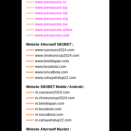
===>
www.arenascore.co
===>
www.arenascore.top
===>
www.arenascore.net
===>
www.arenascore.org
===>
www.arenascore.me
===>
www.arenascore.online
===>
www.arenascore.club
Website Alternatif SBOBET :
===>
www.cuoceuro2024.com
===>
www.choieurocup2024.com
===>
www.beloklapan.com
===>
www.bezabola.com
===>
www.loncatbola.com
===>
www.cahayahidup22.com
Website SBOBET Mobile / Android :
===>
m.cuoceuro2024.com
===>
m.choieurocup2024.com
===>
m.beloklapan.com
===>
m.bezabola.com
===>
m.loncatbola.com
===>
m.cahayahidup22.com
Website Alternatif Maxbet :