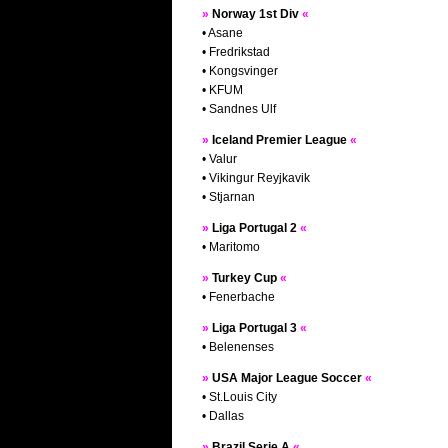
»
Norway 1st Div
«
• Asane
• Fredrikstad
• Kongsvinger
• KFUM
• Sandnes Ulf
»
Iceland Premier League
«
• Valur
• Vikingur Reyjkavik
• Stjarnan
»
Liga Portugal 2
«
• Maritomo
»
Turkey Cup
«
• Fenerbache
»
Liga Portugal 3
«
• Belenenses
»
USA Major League Soccer
«
• St.Louis City
• Dallas
»
Brazil Serie A
«