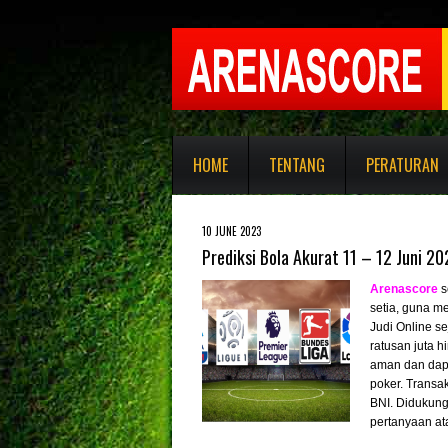
HOME
TENTANG
PERATURAN
10 JUNE 2023
Prediksi Bola Akurat 11 – 12 Juni 2
Arenascore
s
setia, guna m
Judi Online s
ratusan juta h
aman dan dapa
poker. Transa
BNI. Didukung
pertanyaan at