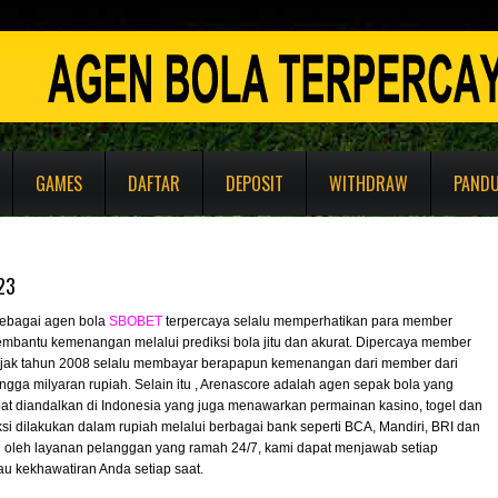
GAMES
DAFTAR
DEPOSIT
WITHDRAW
PAND
023
ebagai agen bola
SBOBET
terpercaya selalu memperhatikan para member
embantu kemenangan melalui prediksi bola jitu dan akurat. Dipercaya member
ejak tahun 2008 selalu membayar berapapun kemenangan dari member dari
ingga milyaran rupiah. Selain itu , Arenascore adalah agen sepak bola yang
t diandalkan di Indonesia yang juga menawarkan permainan kasino, togel dan
ksi dilakukan dalam rupiah melalui berbagai bank seperti BCA, Mandiri, BRI dan
 oleh layanan pelanggan yang ramah 24/7, kami dapat menjawab setiap
au kekhawatiran Anda setiap saat.