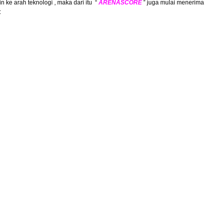
e arah teknologi , maka dari itu “
ARENASCORE
” juga mulai menerima
: