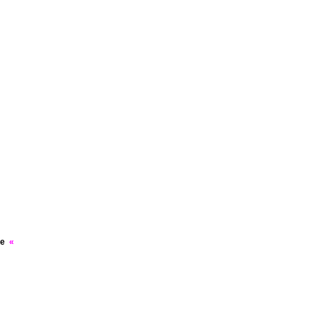
gue
«