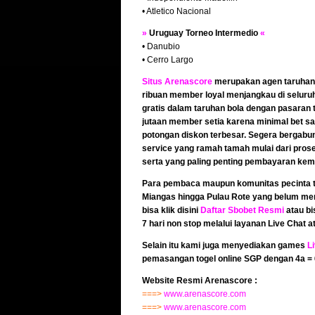
• Atletico Nacional
»
Uruguay Torneo Intermedio
«
• Danubio
• Cerro Largo
Situs Arenascore
merupakan agen taruhan 
ribuan member loyal menjangkau di seluru
gratis dalam taruhan bola dengan pasaran t
jutaan member setia karena minimal bet san
potongan diskon terbesar. Segera berga
service yang ramah tamah mulai dari pros
serta yang paling penting pembayaran kem
Para pembaca maupun komunitas pecinta ta
Miangas hingga Pulau Rote yang belum me
bisa klik disini
Daftar Sbobet Resmi
atau bi
7 hari non stop melalui layanan Live Chat a
Selain itu kami juga menyediakan games
L
pemasangan togel online SGP dengan 4a = 
Website Resmi Arenascore :
===>
www.arenascore.com
===>
www.arenascore.com