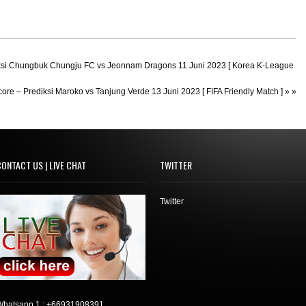
iksi Chungbuk Chungju FC vs Jeonnam Dragons 11 Juni 2023 [ Korea K-League
ore – Prediksi Maroko vs Tanjung Verde 13 Juni 2023 [ FIFA Friendly Match ]
» »
ONTACT US | LIVE CHAT
TWITTER
Twitter
Whatsapp 1 :
+66931908391