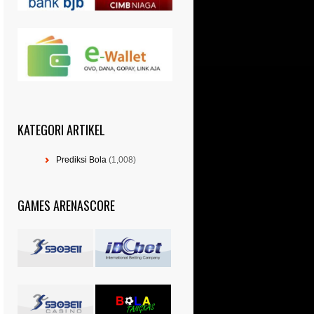
KATEGORI ARTIKEL
Prediksi Bola
(1,008)
GAMES ARENASCORE