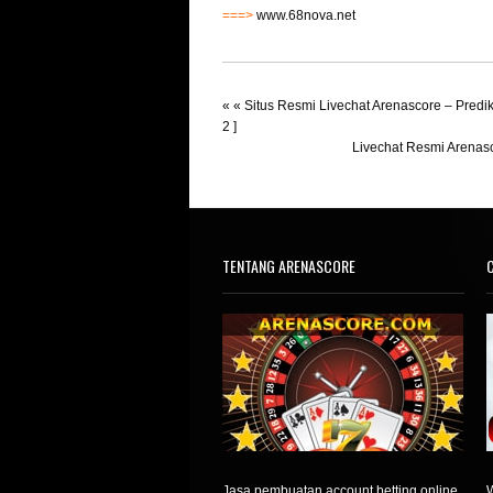
===>
www.68nova.net
« «
Situs Resmi Livechat Arenascore – Pred
2 ]
Livechat Resmi Arenasc
TENTANG ARENASCORE
C
Jasa pembuatan account betting online