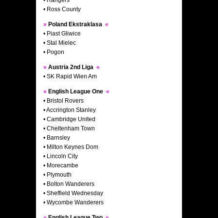
• Rangers
• Ross County
»
Poland Ekstraklasa
«
• Piast Gliwice
• Stal Mielec
• Pogon
»
Austria 2nd Liga
«
• SK Rapid Wien Am
»
English League One
«
• Bristol Rovers
• Accrington Stanley
• Cambridge United
• Cheltenham Town
• Barnsley
• Milton Keynes Dom
• Lincoln City
• Morecambe
• Plymouth
• Bolton Wanderers
• Sheffield Wednesday
• Wycombe Wanderers
»
English League Two
«