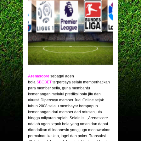
Arenascore
sebagai agen
bola
SBOBET
terpercaya selalu memperhatikan
para member setia, guna membantu
kemenangan melalui prediksi bola jitu dan
akurat. Dipercaya member Judi Online sejak
tahun 2008 selalu membayar berapapun
kemenangan dari member dari ratusan juta
hingga milyaran rupiah. Selain itu , Arenascore
adalah agen sepak bola yang aman dan dapat
diandalkan di Indonesia yang juga menawarkan
permainan kasino, togel dan poker. Transaksi