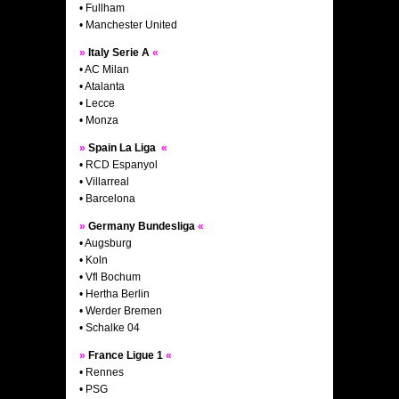
• Fullham
• Manchester United
»
Italy Serie A
«
• AC Milan
• Atalanta
• Lecce
• Monza
»
Spain La Liga
«
• RCD Espanyol
• Villarreal
• Barcelona
»
Germany Bundesliga
«
• Augsburg
• Koln
• Vfl Bochum
• Hertha Berlin
• Werder Bremen
• Schalke 04
»
France Ligue 1
«
• Rennes
• PSG