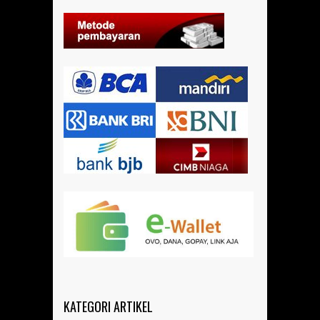
KATEGORI ARTIKEL