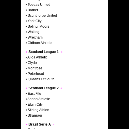
• Toquay United
• Barnet
• Scunthorpe United
• York City
• Solihul Moors
• Woking
• Wrexham
• Oldham Athletic
»
Scotland League 1
«
• Alloa Athletic
• Clyde
• Montrose
• Peterhead
• Queens Of South
»
Scotland League 2
«
• East Fife
• Annan Athletic
• Elgin City
• Stirling Albion
• Stranraer
»
Brazil Serie A
«