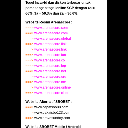
Togel Incar4d dan diskon terbesar untuk
pemasangan togel online SGP dengan 4a =
66%, 3a = 59.3% dan 2a = 30.6%.
Website Resmi Arenascore :
===>
www.arenascore.com
===>
www.arenascore.com
===>
www.arenascore.global
===>
www.arenascore.link
===>
www.arenascore.link
===>
www.arenascore.fun
===>
www.arenascore.co
===>
www.arenascore.top
===>
www.arenascore.net
===>
www.arenascore.org
===>
www.arenascore.me
===>
www.arenascore.online
===>
www.arenascore.club
Website Alternatif SBOBET :
===>
www.cepatsbo88.com
===>
www.pakaisbo123.com
===>
www.bravosunday.com
Website SBOBET Mobile / Android :