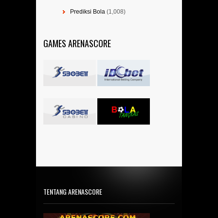
Prediksi Bola
(1,008)
GAMES ARENASCORE
TENTANG ARENASCORE