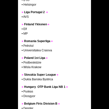
• B 93
• Helsingor
»
Liga Portugal 2
«
• AVS
»
Finland Ykkonen
«
• Elf
• MP
»
Romania Superliga
«
• Petrolul
• Universitatea Craiova
»
Poland 1st Liga
«
• Podbeskidzie
• Wisla Krakow
»
Slovakia Super League
«
• Dukla Banska Bystrica
»
Hungary OTP Bank Liga NB 1
«
• Puskas
• Diosgyor
»
Belgium Firts Division B
«
• Dender