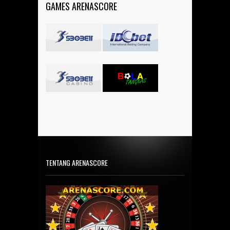
GAMES ARENASCORE
TENTANG ARENASCORE