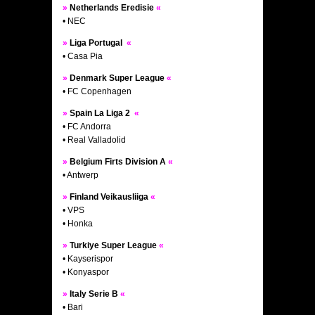
»
Netherlands Eredisie
«
• NEC
»
Liga Portugal
«
• Casa Pia
»
Denmark Super League
«
• FC Copenhagen
»
Spain La Liga 2
«
• FC Andorra
• Real Valladolid
»
Belgium Firts Division A
«
• Antwerp
»
Finland Veikausliiga
«
• VPS
• Honka
»
Turkiye Super League
«
• Kayserispor
• Konyaspor
»
Italy Serie B
«
• Bari