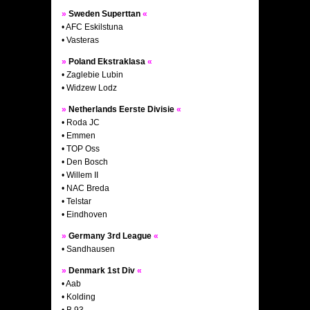
»
Sweden Superttan
«
• AFC Eskilstuna
• Vasteras
»
Poland Ekstraklasa
«
• Zaglebie Lubin
• Widzew Lodz
»
Netherlands Eerste Divisie
«
• Roda JC
• Emmen
• TOP Oss
• Den Bosch
• Willem II
• NAC Breda
• Telstar
• Eindhoven
»
Germany 3rd League
«
• Sandhausen
»
Denmark 1st Div
«
• Aab
• Kolding