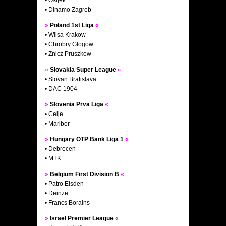
• Osijek
• Dinamo Zagreb
»
Poland 1st Liga
«
• Wilsa Krakow
• Chrobry Glogow
• Znicz Pruszkow
»
Slovakia Super League
«
• Slovan Bratislava
• DAC 1904
»
Slovenia Prva Liga
«
• Celje
• Maribor
»
Hungary OTP Bank Liga 1
«
• Debrecen
• MTK
»
Belgium First Division B
«
• Patro Eisden
• Deinze
• Francs Borains
»
Israel Premier League
«