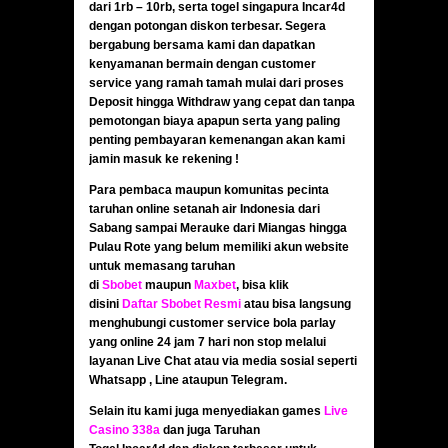
dari 1rb – 10rb, serta togel singapura Incar4d
dengan potongan diskon terbesar. Segera
bergabung bersama kami dan dapatkan
kenyamanan bermain dengan customer
service yang ramah tamah mulai dari proses
Deposit hingga Withdraw yang cepat dan tanpa
pemotongan biaya apapun serta yang paling
penting pembayaran kemenangan akan kami
jamin masuk ke rekening !
Para pembaca maupun komunitas pecinta
taruhan online setanah air Indonesia dari
Sabang sampai Merauke dari Miangas hingga
Pulau Rote yang belum memiliki akun website
untuk memasang taruhan
di
Sbobet
maupun
Maxbet
, bisa klik
disini
Daftar Sbobet Resmi
atau bisa langsung
menghubungi customer service bola parlay
yang online 24 jam 7 hari non stop melalui
layanan Live Chat atau via media sosial seperti
Whatsapp , Line ataupun Telegram.
Selain itu kami juga menyediakan games
Live
Casino 338a
dan juga Taruhan