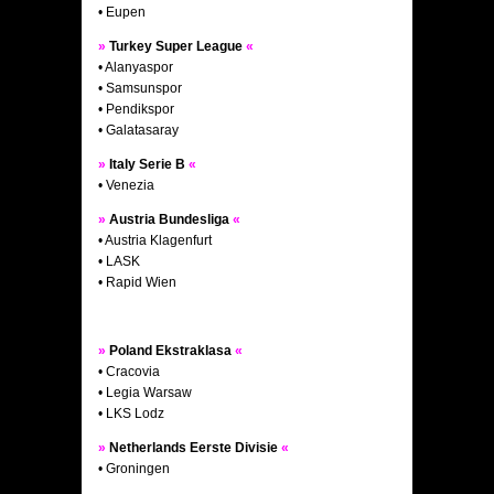
• Eupen
»
Turkey Super League
«
• Alanyaspor
• Samsunspor
• Pendikspor
• Galatasaray
»
Italy Serie B
«
• Venezia
»
Austria Bundesliga
«
• Austria Klagenfurt
• LASK
• Rapid Wien
»
Poland Ekstraklasa
«
• Cracovia
• Legia Warsaw
• LKS Lodz
»
Netherlands Eerste Divisie
«
• Groningen