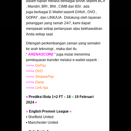
dalam rupiah melalui berbagai BANK seperti BCA
, Mandiri, BRI , BNI , CIMB dan BSI . ada
juga berbagai E-Wallet seperti DANA , OVO ,
GOPAY , dan LINKAJA . Didukung oleh layanan
pelanggan yang ramah 24/7, kami dapat
menjawab setiap pertanyaan atau kekhawatiran
Anda setiap saat.
Ditengah perkembangan zaman yang semakin
ke arah teknologi , maka dari itu
“
ARENASCORE
” juga mulai menerima
pembayaran transfer melalui e-wallet seperti :
===»
GoPay
===»
OVO
===»
ShopeePay
===»
Dana
===»
Link Aja
♦
Prediksi Bola 1×2 FT – 18 – 19 Februari
2024
♦
»
English Premeir League
«
• Sheffield United
• Manchester United