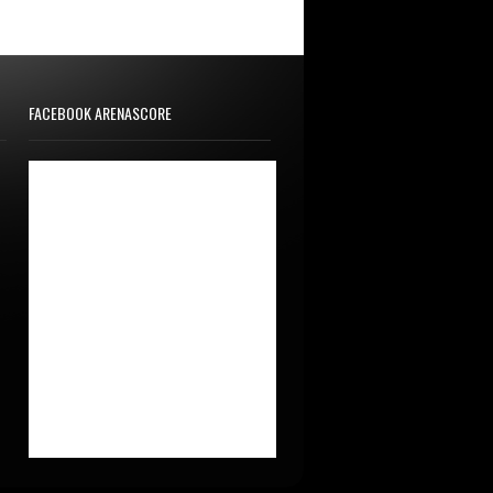
FACEBOOK ARENASCORE