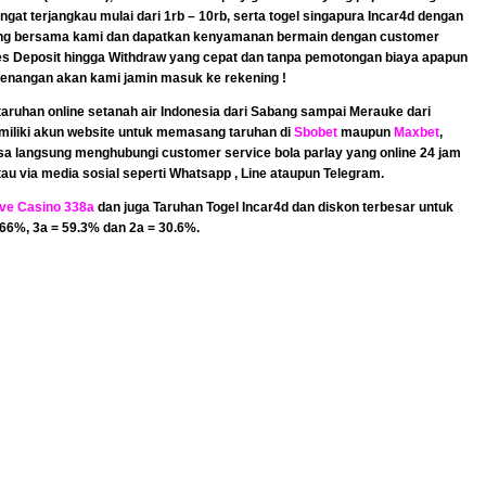
gat terjangkau mulai dari 1rb – 10rb, serta togel singapura Incar4d dengan
bung bersama kami dan dapatkan kenyamanan bermain dengan customer
es Deposit hingga Withdraw yang cepat dan tanpa pemotongan biaya apapun
enangan akan kami jamin masuk ke rekening !
ruhan online setanah air Indonesia dari Sabang sampai Merauke dari
miliki akun website untuk memasang taruhan di
Sbobet
maupun
Maxbet
,
sa langsung menghubungi customer service bola parlay yang online 24 jam
tau via media sosial seperti Whatsapp , Line ataupun Telegram.
ive Casino 338a
dan juga Taruhan Togel Incar4d dan diskon terbesar untuk
66%, 3a = 59.3% dan 2a = 30.6%.