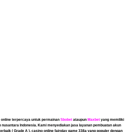
online terpercaya untuk permainan
Sbobet
ataupun
Maxbet
yang memiliki
h nusantara Indonesia. Kami menyediakan jasa layanan pembuatan akun
erbaik ( Grade A ), casino online fairplay game 338a yang populer dengan