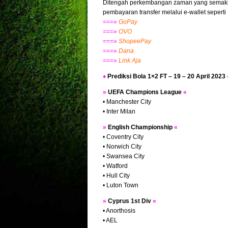
Ditengah perkembangan zaman yang semakin k
pembayaran transfer melalui e-wallet seperti 
===»
GoPay
===»
OVO
===»
ShopeePay
===»
Dana
===»
Link Aja
♦
Prediksi Bola 1×2 FT – 19 – 20 April 2023
»
UEFA Champions League
«
• Manchester City
• Inter Milan
»
English Championship
«
• Coventry City
• Norwich City
• Swansea City
• Watford
• Hull City
• Luton Town
»
Cyprus 1st Div
«
• Anorthosis
• AEL