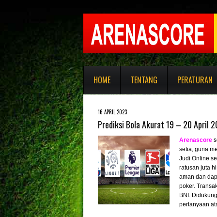
HOME
TENTANG
PERATURAN
16 APRIL 2023
Prediksi Bola Akurat 19 – 20 April 
Arenascore
s
setia, guna m
Judi Online s
ratusan juta h
aman dan dapa
poker. Transa
BNI. Didukung
pertanyaan at