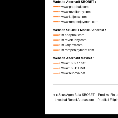
Website Alternatif SBOBET :
===>
www.padphak.com
===>
www.revelfunny.com
===>
www.kaijeow.com
===>
www.rompenjoyment.com
Website SBOBET Mobile / Android :
===>
m.padphak.com
===>
m.revelfunny.com
===>
m.kaijeow.com
===>
m.rompenjoyment.com
Website Alternatif Maxbet :
===>
www.168977.net
===>
www.168111.net
===>
www.68nova.net
« «
Situs Agen Bola SBOBET – Prediksi Finlan
Livechat Resmi Arenascore – Prediksi Filipi