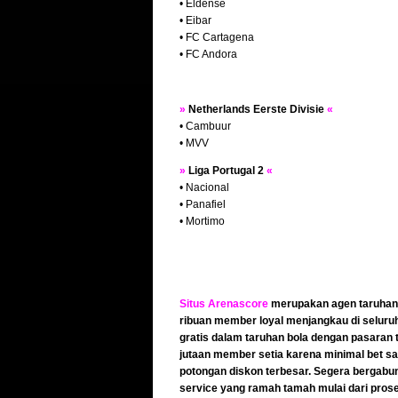
• Eldense
• Eibar
• FC Cartagena
• FC Andora
»
Netherlands Eerste Divisie
«
• Cambuur
• MVV
»
Liga Portugal 2
«
• Nacional
• Panafiel
• Mortimo
Situs Arenascore
merupakan agen taruhan 
ribuan member loyal menjangkau di seluru
gratis dalam taruhan bola dengan pasaran t
jutaan member setia karena minimal bet san
potongan diskon terbesar. Segera berga
service yang ramah tamah mulai dari pros