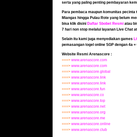
serta yang paling penting pembayaran kem
Para pembaca maupun komunitas pecinta ta
Miangas hingga Pulau Rote yang belum me
bisa klik disini
Daftar Sbobet Resmi
atau bi
7 hari non stop melalui layanan Live Chat a
Selain itu kami juga menyediakan games
L
pemasangan togel online SGP dengan 4a = 
Website Resmi Arenascore :
===>
www.arenascore.com
===>
www.arenascore.com
===>
www.arenascore.global
===>
www.arenascore.link
===>
www.arenascore.link
===>
www.arenascore.fun
===>
www.arenascore.co
===>
www.arenascore.top
===>
www.arenascore.net
===>
www.arenascore.org
===>
www.arenascore.me
===>
www.arenascore.online
===>
www.arenascore.club