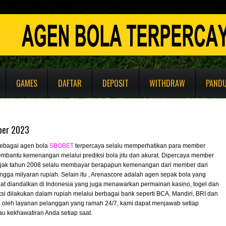
GAMES
DAFTAR
DEPOSIT
WITHDRAW
PAND
mber 2023
ebagai agen bola
SBOBET
terpercaya selalu memperhatikan para member
embantu kemenangan melalui prediksi bola jitu dan akurat. Dipercaya member
ejak tahun 2008 selalu membayar berapapun kemenangan dari member dari
ingga milyaran rupiah. Selain itu , Arenascore adalah agen sepak bola yang
t diandalkan di Indonesia yang juga menawarkan permainan kasino, togel dan
ksi dilakukan dalam rupiah melalui berbagai bank seperti BCA, Mandiri, BRI dan
 oleh layanan pelanggan yang ramah 24/7, kami dapat menjawab setiap
au kekhawatiran Anda setiap saat.