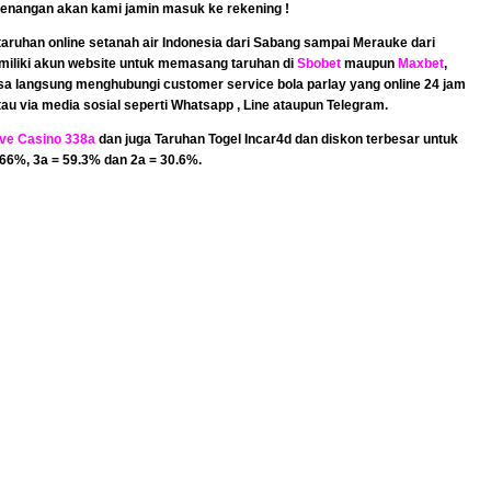
enangan akan kami jamin masuk ke rekening !
ruhan online setanah air Indonesia dari Sabang sampai Merauke dari
miliki akun website untuk memasang taruhan di
Sbobet
maupun
Maxbet
,
sa langsung menghubungi customer service bola parlay yang online 24 jam
tau via media sosial seperti Whatsapp , Line ataupun Telegram.
ive Casino 338a
dan juga Taruhan Togel Incar4d dan diskon terbesar untuk
66%, 3a = 59.3% dan 2a = 30.6%.