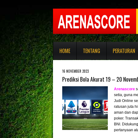
HOME
TENTANG
PERATURAN
16 NOVEMBER 2023
Prediksi Bola Akurat 19 – 20 Nove
Arenascore
s
setia, guna m
Judi Online s
ratusan juta h
aman dan dapa
poker. Transa
BNI. Didukung
pertanyaan at