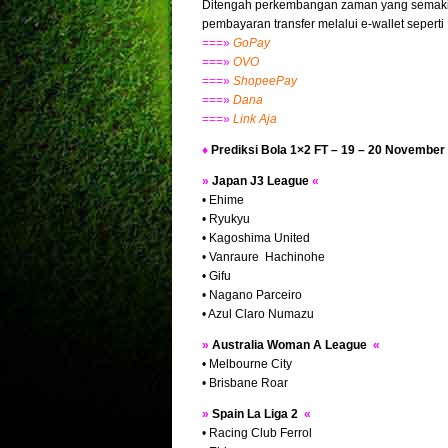
Ditengah perkembangan zaman yang semakin k
pembayaran transfer melalui e-wallet seperti 
===»
GoPay
===»
OVO
===»
ShopeePay
===»
Dana
===»
Link Aja
♦
Prediksi Bola 1×2 FT – 19 – 20 November
»
Japan J3 League
«
• Ehime
• Ryukyu
• Kagoshima United
• Vanraure Hachinohe
• Gifu
• Nagano Parceiro
• Azul Claro Numazu
»
Australia Woman A League
«
• Melbourne City
• Brisbane Roar
»
Spain La Liga 2
«
• Racing Club Ferrol