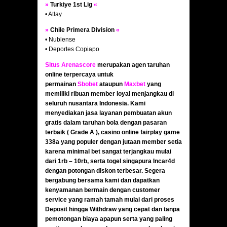
»
Turkiye 1st Lig
«
• Atlay
»
Chile Primera Division
«
• Nublense
• Deportes Copiapo
Situs Arenascore
merupakan agen taruhan
online terpercaya untuk
permainan
Sbobet
ataupun
Maxbet
yang
memiliki ribuan member loyal menjangkau di
seluruh nusantara Indonesia. Kami
menyediakan jasa layanan pembuatan akun
gratis dalam taruhan bola dengan pasaran
terbaik ( Grade A ), casino online fairplay game
338a yang populer dengan jutaan member setia
karena minimal bet sangat terjangkau mulai
dari 1rb – 10rb, serta togel singapura Incar4d
dengan potongan diskon terbesar. Segera
bergabung bersama kami dan dapatkan
kenyamanan bermain dengan customer
service yang ramah tamah mulai dari proses
Deposit hingga Withdraw yang cepat dan tanpa
pemotongan biaya apapun serta yang paling