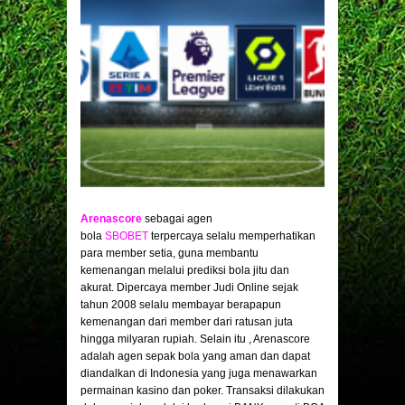
Arenascore
sebagai agen
bola
SBOBET
terpercaya selalu memperhatikan
para member setia, guna membantu
kemenangan melalui prediksi bola jitu dan
akurat. Dipercaya member Judi Online sejak
tahun 2008 selalu membayar berapapun
kemenangan dari member dari ratusan juta
hingga milyaran rupiah. Selain itu , Arenascore
adalah agen sepak bola yang aman dan dapat
diandalkan di Indonesia yang juga menawarkan
permainan kasino dan poker. Transaksi dilakukan