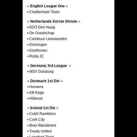
»
English League One
«
• Cheltenham Town
»
Netherlands Eerste Divisie
«
• ADO Den Haag
• De Graafschap
• Cambuur Leeuwarden
• Groningen
• Eindhoven
• Roda JC
»
Germany 3rd League
«
• MSV Duisburg
»
Denmark 1st Div
«
• Horsens
• KB Koge
• Hillerod
»
Ireland 1st Div
«
• Cobh Ramblers
• Cork City
• Bray Wanderers
• Treaty United